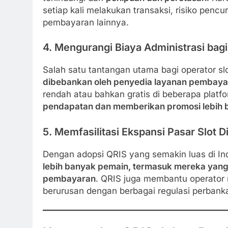
setiap kali melakukan transaksi, risiko pencu
pembayaran lainnya.
4. Mengurangi Biaya Administrasi bagi 
Salah satu tantangan utama bagi operator slo
dibebankan oleh penyedia layanan pembayar
rendah atau bahkan gratis di beberapa plat
pendapatan dan memberikan promosi lebih b
5. Memfasilitasi Ekspansi Pasar Slot Di
Dengan adopsi QRIS yang semakin luas di Indo
lebih banyak pemain, termasuk mereka yan
pembayaran
. QRIS juga membantu operator 
berurusan dengan berbagai regulasi perbanka