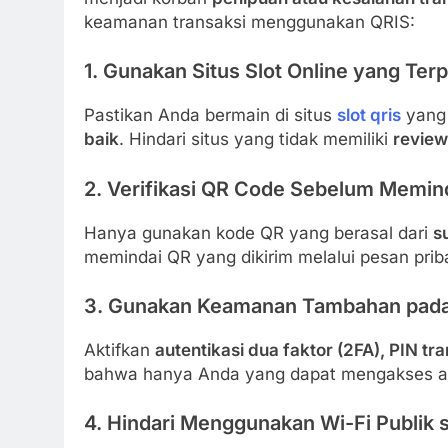
keamanan transaksi menggunakan QRIS:
1. Gunakan Situs Slot Online yang Ter
Pastikan Anda bermain di situs
slot qris
yang 
baik
. Hindari situs yang tidak memiliki
review
2. Verifikasi QR Code Sebelum Memin
Hanya gunakan kode QR yang berasal dari
s
memindai QR yang dikirim melalui pesan prib
3. Gunakan Keamanan Tambahan pada 
Aktifkan
autentikasi dua faktor (2FA), PIN tra
bahwa hanya Anda yang dapat mengakses ak
4. Hindari Menggunakan Wi-Fi Publik s