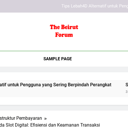
Tips Lebah4D Alternatif untuk Pen
Slot Lebah4D dengan Navigasi Cepat untuk Pengguna Aktif
Panduan LAE138 Login untuk Peng
 Beirut Forum
Cara Mengoptimalkan 
usi Dan Berita Terkini Di The Beirut Forum. Platform Untuk Berba
Tips Lebah4D Alternatif untuk Pen
SAMPLE PAGE
Slot Lebah4D dengan Navigasi Cepat untuk Pengguna Aktif
Panduan LAE138 Login untuk Peng
engguna yang Sering Berpindah Perangkat
Slot Lebah4D 
3 Months Ago
frastruktur Pembayaran
 Slot Digital: Efisiensi dan Keamanan Transaksi