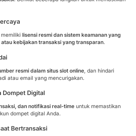
percaya
memiliki
lisensi resmi dan sistem keamanan yang
 atau kebijakan transaksi yang transparan
.
dai
umber resmi dalam situs slot online
, dan hindari
adi atau email yang mencurigakan.
Dompet Digital
nsaksi, dan notifikasi real-time
untuk memastikan
un dompet digital Anda.
aat Bertransaksi