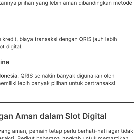
dikannya pilihan yang lebih aman dibandingkan metode
kredit, biaya transaksi dengan QRIS jauh lebih
t digital.
line
donesia
, QRIS semakin banyak digunakan oleh
emiliki lebih banyak pilihan untuk bertransaksi
an Aman dalam Slot Digital
g aman, pemain tetap perlu berhati-hati agar tidak
nsaksi
. Berikut beberapa langkah untuk memastikan