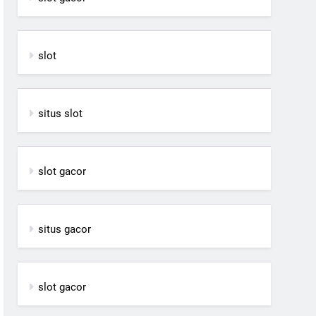
slot
situs slot
slot gacor
situs gacor
slot gacor