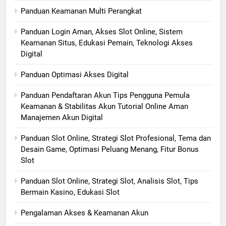
Panduan Keamanan Multi Perangkat
Panduan Login Aman, Akses Slot Online, Sistem
Keamanan Situs, Edukasi Pemain, Teknologi Akses
Digital
Panduan Optimasi Akses Digital
Panduan Pendaftaran Akun Tips Pengguna Pemula
Keamanan & Stabilitas Akun Tutorial Online Aman
Manajemen Akun Digital
Panduan Slot Online, Strategi Slot Profesional, Tema dan
Desain Game, Optimasi Peluang Menang, Fitur Bonus
Slot
Panduan Slot Online, Strategi Slot, Analisis Slot, Tips
Bermain Kasino, Edukasi Slot
Pengalaman Akses & Keamanan Akun