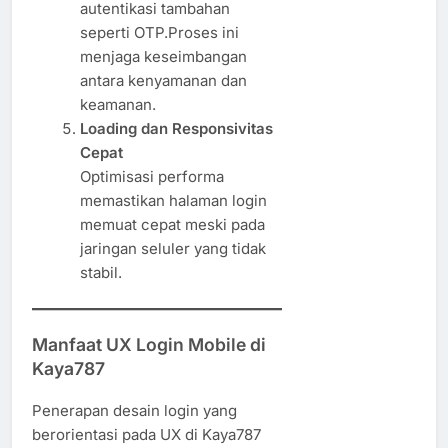
autentikasi tambahan
seperti OTP.Proses ini
menjaga keseimbangan
antara kenyamanan dan
keamanan.
Loading dan Responsivitas
Cepat
Optimisasi performa
memastikan halaman login
memuat cepat meski pada
jaringan seluler yang tidak
stabil.
Manfaat UX Login Mobile di
Kaya787
Penerapan desain login yang
berorientasi pada UX di Kaya787