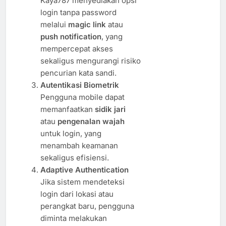
Kaya787 menyediakan opsi
login tanpa password
melalui
magic link
atau
push notification
, yang
mempercepat akses
sekaligus mengurangi risiko
pencurian kata sandi.
Autentikasi Biometrik
Pengguna mobile dapat
memanfaatkan
sidik jari
atau
pengenalan wajah
untuk login, yang
menambah keamanan
sekaligus efisiensi.
Adaptive Authentication
Jika sistem mendeteksi
login dari lokasi atau
perangkat baru, pengguna
diminta melakukan