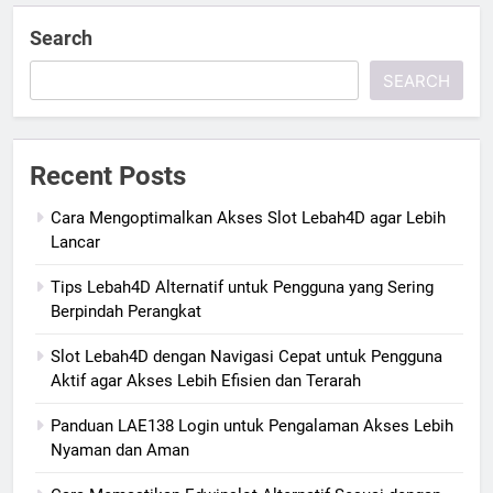
Search
SEARCH
Recent Posts
Cara Mengoptimalkan Akses Slot Lebah4D agar Lebih
Lancar
Tips Lebah4D Alternatif untuk Pengguna yang Sering
Berpindah Perangkat
Slot Lebah4D dengan Navigasi Cepat untuk Pengguna
Aktif agar Akses Lebih Efisien dan Terarah
Panduan LAE138 Login untuk Pengalaman Akses Lebih
Nyaman dan Aman