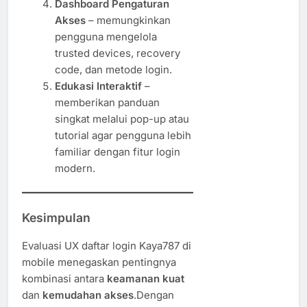
Dashboard Pengaturan
Akses
– memungkinkan
pengguna mengelola
trusted devices, recovery
code, dan metode login.
Edukasi Interaktif
–
memberikan panduan
singkat melalui pop-up atau
tutorial agar pengguna lebih
familiar dengan fitur login
modern.
Kesimpulan
Evaluasi UX daftar login Kaya787 di
mobile menegaskan pentingnya
kombinasi antara
keamanan kuat
dan
kemudahan akses
.Dengan