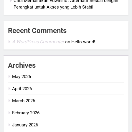
Cara Memastikan Edwinslot Alternatif Sesuai dengan
Perangkat untuk Akses yang Lebih Stabil
Recent Comments
A WordPress Commenter
on
Hello world!
Archives
May 2026
April 2026
March 2026
February 2026
January 2026