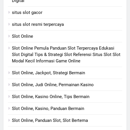
Digital
situs slot gacor
situs slot resmi terpercaya
Slot Online
Slot Online Pemula Panduan Slot Terpercaya Edukasi
Slot Digital Tips & Strategi Slot Referensi Situs Slot Slot
Modal Kecil Informasi Game Online
Slot Online, Jackpot, Strategi Bermain
Slot Online, Judi Online, Permainan Kasino
Slot Online, Kasino Online, Tips Bermain
Slot Online, Kasino, Panduan Bermain
Slot Online, Panduan Slot, Slot Bertema