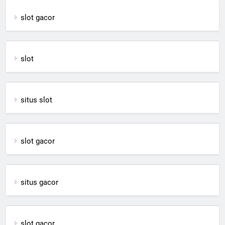
slot gacor
slot
situs slot
slot gacor
situs gacor
slot gacor