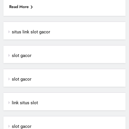
Read More
situs link slot gacor
slot gacor
slot gacor
link situs slot
slot gacor