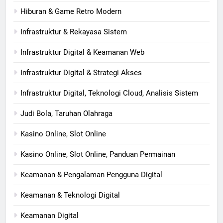
Hiburan & Game Retro Modern
Infrastruktur & Rekayasa Sistem
Infrastruktur Digital & Keamanan Web
Infrastruktur Digital & Strategi Akses
Infrastruktur Digital, Teknologi Cloud, Analisis Sistem
Judi Bola, Taruhan Olahraga
Kasino Online, Slot Online
Kasino Online, Slot Online, Panduan Permainan
Keamanan & Pengalaman Pengguna Digital
Keamanan & Teknologi Digital
Keamanan Digital