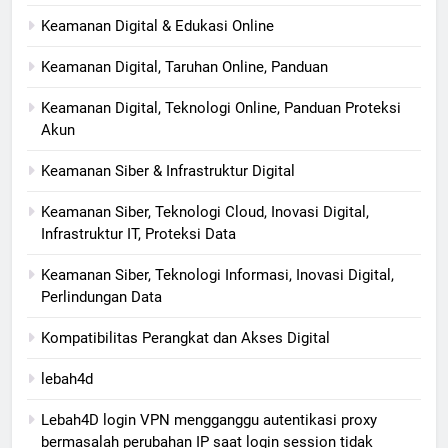
Keamanan Digital & Edukasi Online
Keamanan Digital, Taruhan Online, Panduan
Keamanan Digital, Teknologi Online, Panduan Proteksi
Akun
Keamanan Siber & Infrastruktur Digital
Keamanan Siber, Teknologi Cloud, Inovasi Digital,
Infrastruktur IT, Proteksi Data
Keamanan Siber, Teknologi Informasi, Inovasi Digital,
Perlindungan Data
Kompatibilitas Perangkat dan Akses Digital
lebah4d
Lebah4D login VPN mengganggu autentikasi proxy
bermasalah perubahan IP saat login session tidak