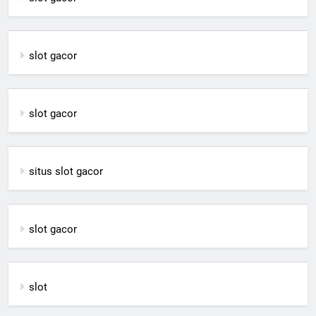
slot gacor
slot gacor
situs slot gacor
slot gacor
slot