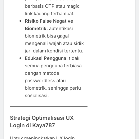
berbasis OTP atau magic
link kadang terhambat.
Risiko False Negative
Biometrik
: autentikasi
biometrik bisa gagal
mengenali wajah atau sidik
jari dalam kondisi tertentu.
Edukasi Pengguna
: tidak
semua pengguna terbiasa
dengan metode
passwordless atau
biometrik, sehingga perlu
sosialisasi.
Strategi Optimalisasi UX
Login di Kaya787
Untuk meningkatkan UX login