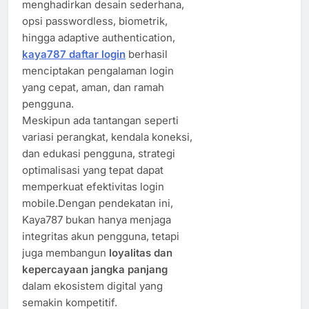
menghadirkan desain sederhana,
opsi passwordless, biometrik,
hingga adaptive authentication,
kaya787 daftar login
berhasil
menciptakan pengalaman login
yang cepat, aman, dan ramah
pengguna.
Meskipun ada tantangan seperti
variasi perangkat, kendala koneksi,
dan edukasi pengguna, strategi
optimalisasi yang tepat dapat
memperkuat efektivitas login
mobile.Dengan pendekatan ini,
Kaya787 bukan hanya menjaga
integritas akun pengguna, tetapi
juga membangun
loyalitas dan
kepercayaan jangka panjang
dalam ekosistem digital yang
semakin kompetitif.