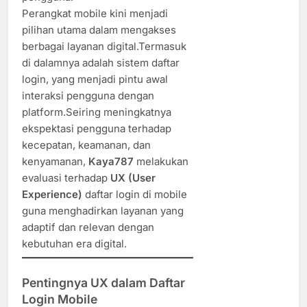
Perangkat mobile kini menjadi
pilihan utama dalam mengakses
berbagai layanan digital.Termasuk
di dalamnya adalah sistem daftar
login, yang menjadi pintu awal
interaksi pengguna dengan
platform.Seiring meningkatnya
ekspektasi pengguna terhadap
kecepatan, keamanan, dan
kenyamanan,
Kaya787
melakukan
evaluasi terhadap
UX (User
Experience)
daftar login di mobile
guna menghadirkan layanan yang
adaptif dan relevan dengan
kebutuhan era digital.
Pentingnya UX dalam Daftar
Login Mobile