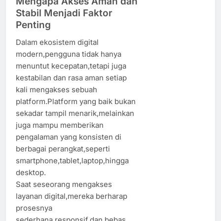
Mengapa Akses Aman dan
Stabil Menjadi Faktor
Penting
Dalam ekosistem digital
modern,pengguna tidak hanya
menuntut kecepatan,tetapi juga
kestabilan dan rasa aman setiap
kali mengakses sebuah
platform.Platform yang baik bukan
sekadar tampil menarik,melainkan
juga mampu memberikan
pengalaman yang konsisten di
berbagai perangkat,seperti
smartphone,tablet,laptop,hingga
desktop.
Saat seseorang mengakses
layanan digital,mereka berharap
prosesnya
sederhana,responsif,dan bebas