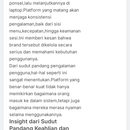
ponsel,lalu melanjutkannya di
laptop.Platform yang matang akan
menjaga konsistensi
pengalaman,baik dari sisi
menu,kecepatan,hingga keamanan
sesi.Ini memberi kesan bahwa
brand tersebut dikelola secara
serius dan memahami kebutuhan
penggunanya.
Dari sudut pandang pengalaman
pengguna,hal-hal seperti ini
sangat menentukan.Platform yang
benar-benar kuat tidak hanya
memikirkan bagaimana orang
masuk ke dalam sistem,tetapi juga
bagaimana mereka merasa nyaman
selama menggunakannya.
Insight dari Sudut
Pandang Keahlian dan