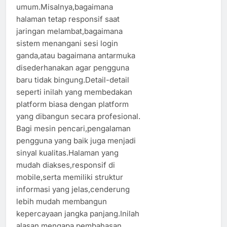
umum.Misalnya,bagaimana
halaman tetap responsif saat
jaringan melambat,bagaimana
sistem menangani sesi login
ganda,atau bagaimana antarmuka
disederhanakan agar pengguna
baru tidak bingung.Detail-detail
seperti inilah yang membedakan
platform biasa dengan platform
yang dibangun secara profesional.
Bagi mesin pencari,pengalaman
pengguna yang baik juga menjadi
sinyal kualitas.Halaman yang
mudah diakses,responsif di
mobile,serta memiliki struktur
informasi yang jelas,cenderung
lebih mudah membangun
kepercayaan jangka panjang.Inilah
alasan mengapa pembahasan