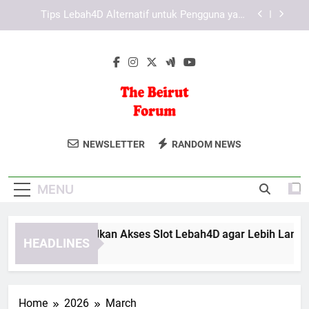
Skip
Slot Lebah4D dengan Navigasi Cepat untuk
to
Pengguna Aktif agar Akses Lebih Efisien dan
Terarah
content
Panduan LAE138 Login untuk Pengalaman Akses
Lebih Nyaman dan Aman
Cara Mengoptimalkan Akses Slot Lebah4D agar
Lebih Lancar
Tips Lebah4D Alternatif untuk Pengguna yang
Sering Berpindah Perangkat
The Beirut
Ikuti Diskusi Dan Berita Terkini Di The
Slot Lebah4D dengan Navigasi Cepat untuk
NEWSLETTER
RANDOM NEWS
Pengguna Aktif agar Akses Lebih Efisien dan
Forum
Beirut Forum. Platform Untuk Berbagai
Terarah
Panduan LAE138 Login untuk Pengalaman Akses
Topik Dan Isu Global.
Lebih Nyaman dan Aman
MENU
ra Mengoptimalkan Akses Slot Lebah4D agar Lebih Lancar
HEADLINES
onths Ago
Home
2026
March