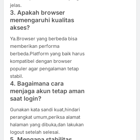
jelas.
3. Apakah browser
memengaruhi kualitas
akses?
Ya.Browser yang berbeda bisa
memberikan performa
berbeda.Platform yang baik harus
kompatibel dengan browser
populer agar pengalaman tetap
stabil.
4. Bagaimana cara
menjaga akun tetap aman
saat login?
Gunakan kata sandi kuat,hindari
perangkat umum,periksa alamat
halaman yang dibuka,dan lakukan
logout setelah selesai.
5. Mengapa stabilitas