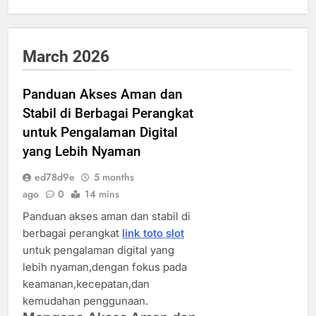
March 2026
Panduan Akses Aman dan
Stabil di Berbagai Perangkat
untuk Pengalaman Digital
yang Lebih Nyaman
ed78d9e
5 months
ago
0
14 mins
Panduan akses aman dan stabil di
berbagai perangkat
link toto slot
untuk pengalaman digital yang
lebih nyaman,dengan fokus pada
keamanan,kecepatan,dan
kemudahan penggunaan.