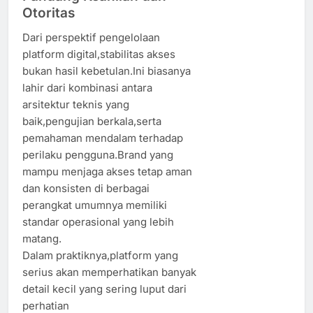
Otoritas
Dari perspektif pengelolaan
platform digital,stabilitas akses
bukan hasil kebetulan.Ini biasanya
lahir dari kombinasi antara
arsitektur teknis yang
baik,pengujian berkala,serta
pemahaman mendalam terhadap
perilaku pengguna.Brand yang
mampu menjaga akses tetap aman
dan konsisten di berbagai
perangkat umumnya memiliki
standar operasional yang lebih
matang.
Dalam praktiknya,platform yang
serius akan memperhatikan banyak
detail kecil yang sering luput dari
perhatian