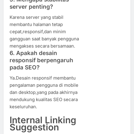
server penting?
Karena server yang stabil
membantu halaman tetap
cepat,responsif,dan minim
gangguan saat banyak pengguna
mengakses secara bersamaan.
6. Apakah desain
responsif berpengaruh
pada SEO?
Ya.Desain responsif membantu
pengalaman pengguna di mobile
dan desktop,yang pada akhirnya
mendukung kualitas SEO secara
keseluruhan.
Internal Linking
Suggestion