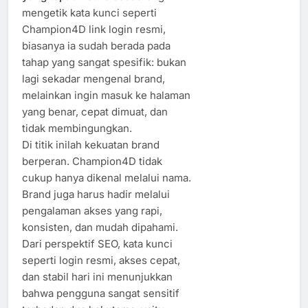
mengetik kata kunci seperti
Champion4D link login resmi,
biasanya ia sudah berada pada
tahap yang sangat spesifik: bukan
lagi sekadar mengenal brand,
melainkan ingin masuk ke halaman
yang benar, cepat dimuat, dan
tidak membingungkan.
Di titik inilah kekuatan brand
berperan. Champion4D tidak
cukup hanya dikenal melalui nama.
Brand juga harus hadir melalui
pengalaman akses yang rapi,
konsisten, dan mudah dipahami.
Dari perspektif SEO, kata kunci
seperti login resmi, akses cepat,
dan stabil hari ini menunjukkan
bahwa pengguna sangat sensitif