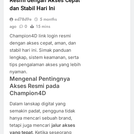
Resmi dengan Akses Cepat
dan Stabil Hari Ini
ed78d9e
5 months
ago
0
15 mins
Champion4D link login resmi
dengan akses cepat, aman, dan
stabil hari ini. Simak panduan
lengkap, sistem keamanan, serta
tips pengalaman akses yang lebih
nyaman.
Mengenal Pentingnya
Akses Resmi pada
Champion4D
Dalam lanskap digital yang
semakin padat, pengguna tidak
hanya mencari sebuah brand,
tetapi juga mencari
jalur akses
yang tepat
. Ketika seseorang