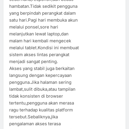
hambatan.Tidak sedikit pengguna
yang berpindah perangkat dalam
satu hari.Pagi hari membuka akun
melalui ponsel,sore hari
melanjutkan lewat laptop,dan
malam hari kembali mengecek
melalui tablet.Kondisi ini membuat
sistem akses lintas perangkat
menjadi sangat penting.
Akses yang stabil juga berkaitan
langsung dengan kepercayaan
pengguna.Jika halaman sering
lambat,sulit dibuka,atau tampilan
tidak konsisten di browser
tertentu,pengguna akan merasa
ragu terhadap kualitas platform
tersebut.Sebaliknya,jika
pengalaman akses terasa