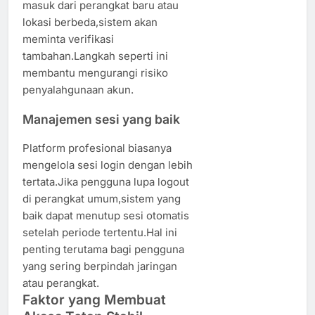
masuk dari perangkat baru atau
lokasi berbeda,sistem akan
meminta verifikasi
tambahan.Langkah seperti ini
membantu mengurangi risiko
penyalahgunaan akun.
Manajemen sesi yang baik
Platform profesional biasanya
mengelola sesi login dengan lebih
tertata.Jika pengguna lupa logout
di perangkat umum,sistem yang
baik dapat menutup sesi otomatis
setelah periode tertentu.Hal ini
penting terutama bagi pengguna
yang sering berpindah jaringan
atau perangkat.
Faktor yang Membuat