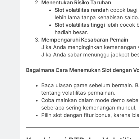
Menentukan Risiko Taruhan
Slot volatilitas rendah
cocok bagi 
lebih lama tanpa kehabisan saldo
Slot volatilitas tinggi
lebih cocok 
hadiah besar.
Mempengaruhi Kesabaran Pemain
Jika Anda menginginkan kemenangan yang
Jika Anda sabar menunggu jackpot besar,
Bagaimana Cara Menemukan Slot dengan Vola
Baca ulasan game sebelum bermain. B
tentang volatilitas permainan.
Coba mainkan dalam mode demo sebelu
seberapa sering kemenangan muncul.
Pilih slot dengan fitur bonus, karena bi