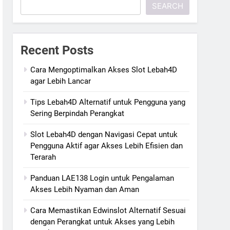
SEARCH
Recent Posts
Cara Mengoptimalkan Akses Slot Lebah4D
agar Lebih Lancar
Tips Lebah4D Alternatif untuk Pengguna yang
Sering Berpindah Perangkat
Slot Lebah4D dengan Navigasi Cepat untuk
Pengguna Aktif agar Akses Lebih Efisien dan
Terarah
Panduan LAE138 Login untuk Pengalaman
Akses Lebih Nyaman dan Aman
Cara Memastikan Edwinslot Alternatif Sesuai
dengan Perangkat untuk Akses yang Lebih