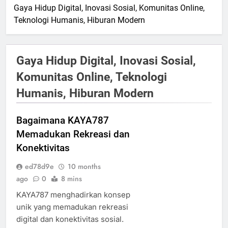
Gaya Hidup Digital, Inovasi Sosial, Komunitas Online,
Teknologi Humanis, Hiburan Modern
Gaya Hidup Digital, Inovasi Sosial,
Komunitas Online, Teknologi
Humanis, Hiburan Modern
Bagaimana KAYA787
Memadukan Rekreasi dan
Konektivitas
ed78d9e
10 months
ago
0
8 mins
KAYA787 menghadirkan konsep
unik yang memadukan rekreasi
digital dan konektivitas sosial.