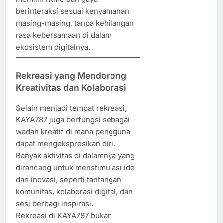
berinteraksi sesuai kenyamanan
masing-masing, tanpa kehilangan
rasa kebersamaan di dalam
ekosistem digitalnya.
Rekreasi yang Mendorong
Kreativitas dan Kolaborasi
Selain menjadi tempat rekreasi,
KAYA787 juga berfungsi sebagai
wadah kreatif di mana pengguna
dapat mengekspresikan diri.
Banyak aktivitas di dalamnya yang
dirancang untuk menstimulasi ide
dan inovasi, seperti tantangan
komunitas, kolaborasi digital, dan
sesi berbagi inspirasi.
Rekreasi di KAYA787 bukan