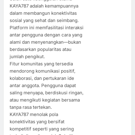
KAYA787 adalah kemampuannya
dalam membangun konektivitas
sosial yang sehat dan seimbang.
Platform ini memfasilitasi interaksi
antar pengguna dengan cara yang
alami dan menyenangkan—bukan
berdasarkan popularitas atau
jumlah pengikut.
Fitur komunitas yang tersedia
mendorong komunikasi positif,
kolaborasi, dan pertukaran ide
antar anggota. Pengguna dapat
saling menyapa, berdiskusi ringan,
atau mengikuti kegiatan bersama
tanpa rasa tertekan.
KAYA787 menolak pola
konektivitas yang bersifat
kompetitif seperti yang sering