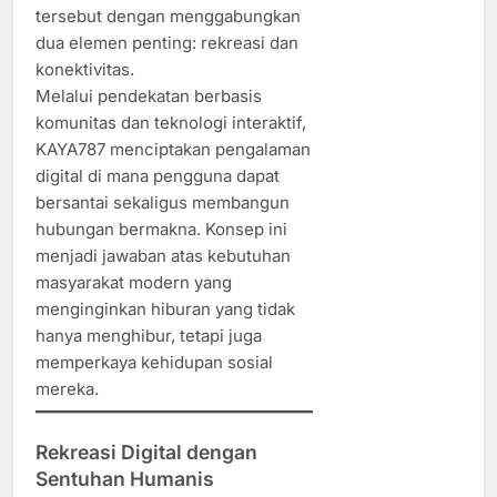
tersebut dengan menggabungkan
dua elemen penting: rekreasi dan
konektivitas.
Melalui pendekatan berbasis
komunitas dan teknologi interaktif,
KAYA787 menciptakan pengalaman
digital di mana pengguna dapat
bersantai sekaligus membangun
hubungan bermakna. Konsep ini
menjadi jawaban atas kebutuhan
masyarakat modern yang
menginginkan hiburan yang tidak
hanya menghibur, tetapi juga
memperkaya kehidupan sosial
mereka.
Rekreasi Digital dengan
Sentuhan Humanis