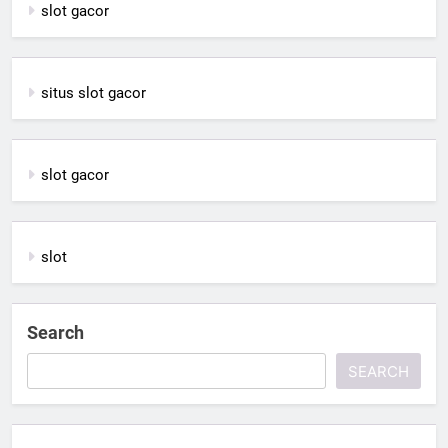
slot gacor
situs slot gacor
slot gacor
slot
Search
SEARCH