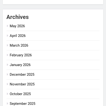
Archives
May 2026
April 2026
March 2026
February 2026
January 2026
December 2025
November 2025
October 2025
September 2025