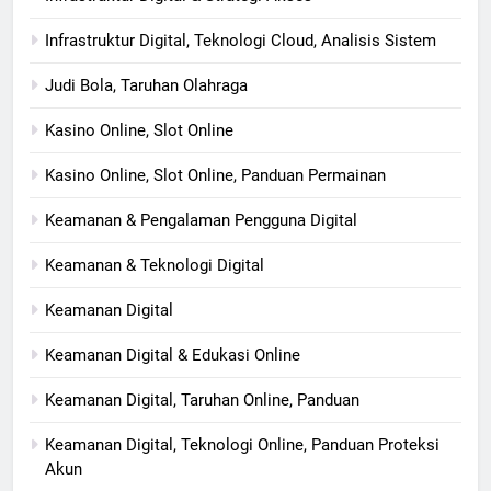
Infrastruktur Digital, Teknologi Cloud, Analisis Sistem
Judi Bola, Taruhan Olahraga
Kasino Online, Slot Online
Kasino Online, Slot Online, Panduan Permainan
Keamanan & Pengalaman Pengguna Digital
Keamanan & Teknologi Digital
Keamanan Digital
Keamanan Digital & Edukasi Online
Keamanan Digital, Taruhan Online, Panduan
Keamanan Digital, Teknologi Online, Panduan Proteksi
Akun