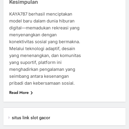
Kesimpulan
KAYA787 berhasil menciptakan
model baru dalam dunia hiburan
digital—memadukan rekreasi yang
menyenangkan dengan
konektivitas sosial yang bermakna.
Melalui teknologi adaptif, desain
yang menenangkan, dan komunitas
yang suportif, platform ini
menghadirkan pengalaman yang
seimbang antara kesenangan
pribadi dan kebersamaan sosial.
Read More
situs link slot gacor