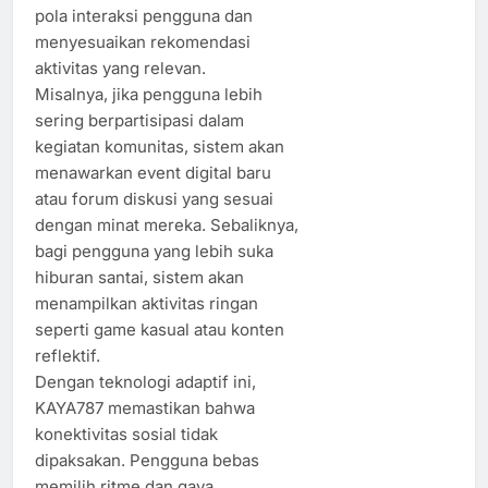
pola interaksi pengguna dan
menyesuaikan rekomendasi
aktivitas yang relevan.
Misalnya, jika pengguna lebih
sering berpartisipasi dalam
kegiatan komunitas, sistem akan
menawarkan event digital baru
atau forum diskusi yang sesuai
dengan minat mereka. Sebaliknya,
bagi pengguna yang lebih suka
hiburan santai, sistem akan
menampilkan aktivitas ringan
seperti game kasual atau konten
reflektif.
Dengan teknologi adaptif ini,
KAYA787 memastikan bahwa
konektivitas sosial tidak
dipaksakan. Pengguna bebas
memilih ritme dan gaya