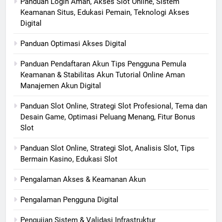
Panduan Login Aman, Akses Slot Online, Sistem
Keamanan Situs, Edukasi Pemain, Teknologi Akses
Digital
Panduan Optimasi Akses Digital
Panduan Pendaftaran Akun Tips Pengguna Pemula
Keamanan & Stabilitas Akun Tutorial Online Aman
Manajemen Akun Digital
Panduan Slot Online, Strategi Slot Profesional, Tema dan
Desain Game, Optimasi Peluang Menang, Fitur Bonus
Slot
Panduan Slot Online, Strategi Slot, Analisis Slot, Tips
Bermain Kasino, Edukasi Slot
Pengalaman Akses & Keamanan Akun
Pengalaman Pengguna Digital
Pengujian Sistem & Validasi Infrastruktur