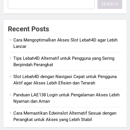
SEARCH
Recent Posts
Cara Mengoptimalkan Akses Slot Lebah4D agar Lebih
Lancar
Tips Lebah4D Alternatif untuk Pengguna yang Sering
Berpindah Perangkat
Slot Lebah4D dengan Navigasi Cepat untuk Pengguna
Aktif agar Akses Lebih Efisien dan Terarah
Panduan LAE138 Login untuk Pengalaman Akses Lebih
Nyaman dan Aman
Cara Memastikan Edwinslot Alternatif Sesuai dengan
Perangkat untuk Akses yang Lebih Stabil