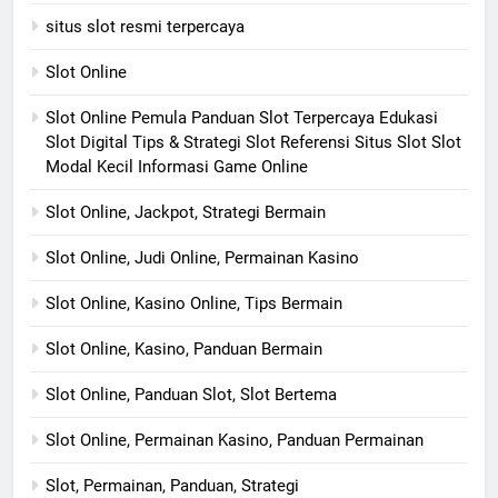
situs slot resmi terpercaya
Slot Online
Slot Online Pemula Panduan Slot Terpercaya Edukasi
Slot Digital Tips & Strategi Slot Referensi Situs Slot Slot
Modal Kecil Informasi Game Online
Slot Online, Jackpot, Strategi Bermain
Slot Online, Judi Online, Permainan Kasino
Slot Online, Kasino Online, Tips Bermain
Slot Online, Kasino, Panduan Bermain
Slot Online, Panduan Slot, Slot Bertema
Slot Online, Permainan Kasino, Panduan Permainan
Slot, Permainan, Panduan, Strategi