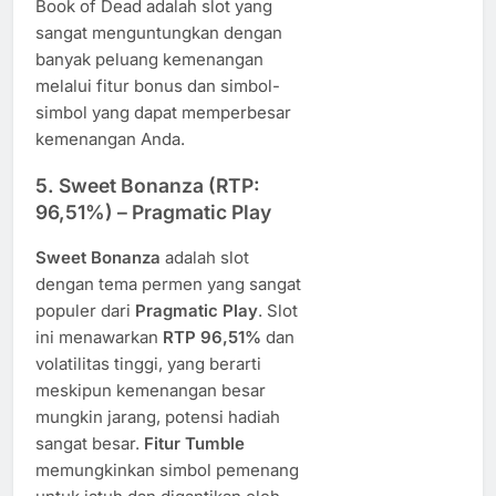
Book of Dead adalah slot yang
sangat menguntungkan dengan
banyak peluang kemenangan
melalui fitur bonus dan simbol-
simbol yang dapat memperbesar
kemenangan Anda.
5.
Sweet Bonanza (RTP:
96,51%) – Pragmatic Play
Sweet Bonanza
adalah slot
dengan tema permen yang sangat
populer dari
Pragmatic Play
. Slot
ini menawarkan
RTP 96,51%
dan
volatilitas tinggi, yang berarti
meskipun kemenangan besar
mungkin jarang, potensi hadiah
sangat besar.
Fitur Tumble
memungkinkan simbol pemenang