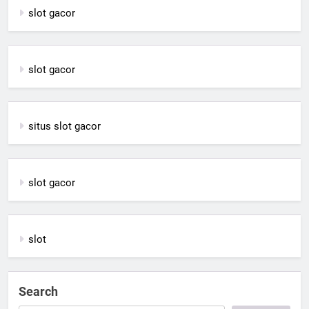
slot gacor
slot gacor
situs slot gacor
slot gacor
slot
Search