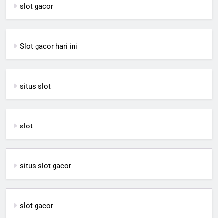
slot gacor
Slot gacor hari ini
situs slot
slot
situs slot gacor
slot gacor