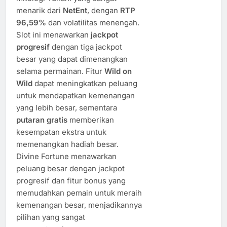
menarik dari
NetEnt
, dengan
RTP
96,59%
dan volatilitas menengah.
Slot ini menawarkan
jackpot
progresif
dengan tiga jackpot
besar yang dapat dimenangkan
selama permainan. Fitur
Wild on
Wild
dapat meningkatkan peluang
untuk mendapatkan kemenangan
yang lebih besar, sementara
putaran gratis
memberikan
kesempatan ekstra untuk
memenangkan hadiah besar.
Divine Fortune menawarkan
peluang besar dengan jackpot
progresif dan fitur bonus yang
memudahkan pemain untuk meraih
kemenangan besar, menjadikannya
pilihan yang sangat