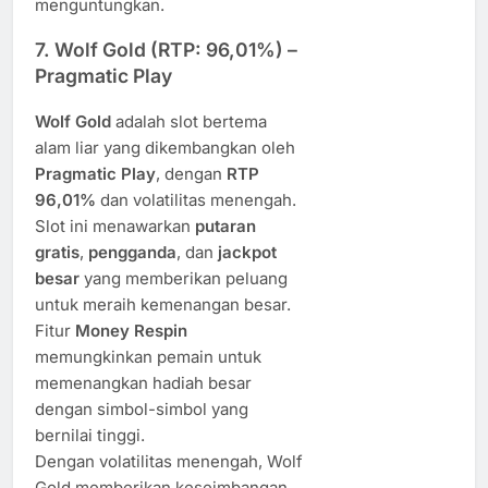
menguntungkan.
7.
Wolf Gold (RTP: 96,01%) –
Pragmatic Play
Wolf Gold
adalah slot bertema
alam liar yang dikembangkan oleh
Pragmatic Play
, dengan
RTP
96,01%
dan volatilitas menengah.
Slot ini menawarkan
putaran
gratis
,
pengganda
, dan
jackpot
besar
yang memberikan peluang
untuk meraih kemenangan besar.
Fitur
Money Respin
memungkinkan pemain untuk
memenangkan hadiah besar
dengan simbol-simbol yang
bernilai tinggi.
Dengan volatilitas menengah, Wolf
Gold memberikan keseimbangan