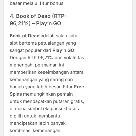
besar melalui fitur bonus.
4.
Book of Dead (RTP:
96,21%) – Play’n GO
Book of Dead
adalah salah satu
slot bertema petualangan yang
sangat populer dari
Play’n GO
.
Dengan RTP 96,21% dan volatilitas
menengah, permainan ini
memberikan keseimbangan antara
kemenangan yang sering dan
hadiah yang lebih besar. Fitur
Free
Spins
memungkinkan pemain
untuk mendapatkan putaran gratis,
di mana simbol ekspansi khusus
dipilih untuk membantu
menciptakan lebih banyak
kombinasi kemenangan.