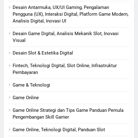
Desain Antarmuka, UX/UI Gaming, Pengalaman
Pengguna (UX), Interaksi Digital, Platform Game Modern,
Analisis Digital, Inovasi UI
Desain Game Digital, Analisis Mekanik Slot, Inovasi
Visual
Desain Slot & Estetika Digital
Fintech, Teknologi Digital, Slot Online, Infrastruktur
Pembayaran
Game & Teknologi
Game Online
Game Online Strategi dan Tips Game Panduan Pemula
Pengembangan Skill Gamer
Game Online, Teknologi Digital, Panduan Slot