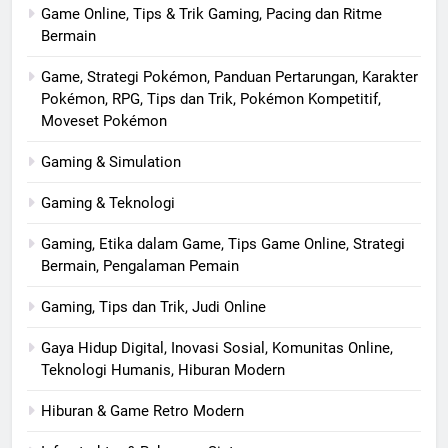
Game Online, Tips & Trik Gaming, Pacing dan Ritme
Bermain
Game, Strategi Pokémon, Panduan Pertarungan, Karakter
Pokémon, RPG, Tips dan Trik, Pokémon Kompetitif,
Moveset Pokémon
Gaming & Simulation
Gaming & Teknologi
Gaming, Etika dalam Game, Tips Game Online, Strategi
Bermain, Pengalaman Pemain
Gaming, Tips dan Trik, Judi Online
Gaya Hidup Digital, Inovasi Sosial, Komunitas Online,
Teknologi Humanis, Hiburan Modern
Hiburan & Game Retro Modern