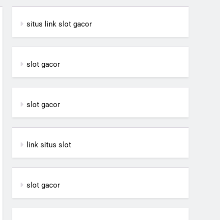
situs link slot gacor
slot gacor
slot gacor
link situs slot
slot gacor