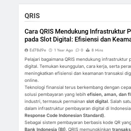
QRIS
Cara QRIS Mendukung Infrastruktur
pada Slot Digital: Efisiensi dan Kea
Ed78d9e
1 Year Ago
0
8 Mins
Pelajari bagaimana QRIS mendukung infrastruktur 
digital. Temukan keunggulan, cara kerja, serta per
meningkatkan efisiensi dan keamanan transaksi digita
online.
Teknologi finansial terus berkembang dengan cep
solusi pembayaran yang lebih
efisien, aman, dan f
industri, termasuk permainan
slot digital
. Salah sat
dalam infrastruktur pembayaran digital di Indonesi
Response Code Indonesian Standard)
.
Sebagai sistem pembayaran berbasis kode QR yan
Bank Indonesia (BI)
, QRIS memungkinkan
transaks