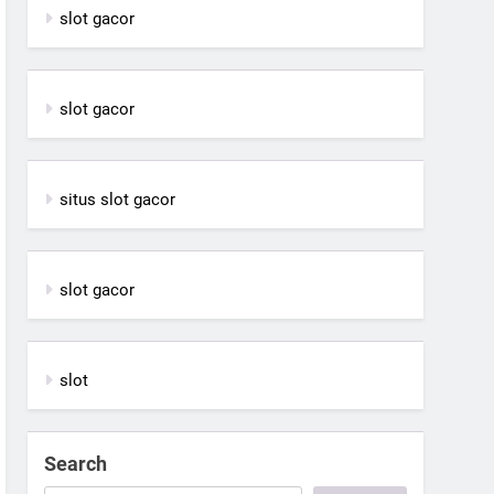
slot gacor
slot gacor
situs slot gacor
slot gacor
slot
Search