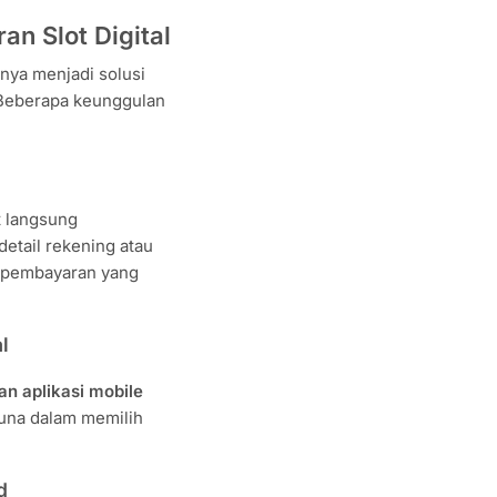
n Slot Digital
ya menjadi solusi
. Beberapa keunggulan
t langsung
etail rekening atau
e pembayaran yang
l
an aplikasi mobile
guna dalam memilih
d