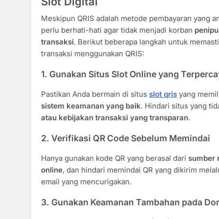
Slot Digital
Meskipun QRIS adalah metode pembayaran yang am
perlu berhati-hati agar tidak menjadi korban
penipu
transaksi
. Berikut beberapa langkah untuk memas
transaksi menggunakan QRIS:
1. Gunakan Situs Slot Online yang Terperc
Pastikan Anda bermain di situs
slot qris
yang memil
sistem keamanan yang baik
. Hindari situs yang ti
atau kebijakan transaksi yang transparan
.
2. Verifikasi QR Code Sebelum Memindai
Hanya gunakan kode QR yang berasal dari
sumber r
online
, dan hindari memindai QR yang dikirim melal
email yang mencurigakan.
3. Gunakan Keamanan Tambahan pada Dom