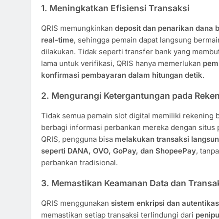
1. Meningkatkan Efisiensi Transaksi
QRIS memungkinkan
deposit dan penarikan dana 
real-time
, sehingga pemain dapat langsung bermain
dilakukan. Tidak seperti transfer bank yang membu
lama untuk verifikasi, QRIS hanya memerlukan
pem
konfirmasi pembayaran dalam hitungan detik
.
2. Mengurangi Ketergantungan pada Reke
Tidak semua pemain slot digital memiliki rekening 
berbagi informasi perbankan mereka dengan situs 
QRIS, pengguna bisa
melakukan transaksi langsung
seperti DANA, OVO, GoPay, dan ShopeePay
, tanp
perbankan tradisional.
3. Memastikan Keamanan Data dan Transa
QRIS menggunakan
sistem enkripsi dan autentikas
memastikan setiap transaksi terlindungi dari
penipu