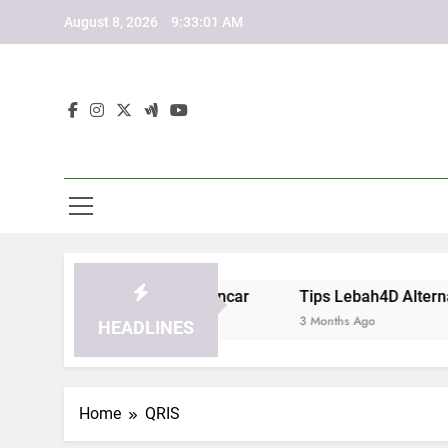
Skip
August 8, 2026
9:33:02 AM
to
content
The
Ikuti Disk
h4D agar Lebih Lancar
Tips Lebah4D Alternatif untuk P
3 Months Ago
HEADLINES
Home
QRIS