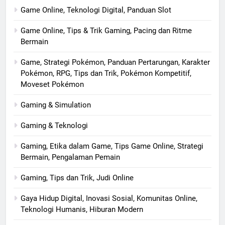
Game Online, Teknologi Digital, Panduan Slot
Game Online, Tips & Trik Gaming, Pacing dan Ritme
Bermain
Game, Strategi Pokémon, Panduan Pertarungan, Karakter
Pokémon, RPG, Tips dan Trik, Pokémon Kompetitif,
Moveset Pokémon
Gaming & Simulation
Gaming & Teknologi
Gaming, Etika dalam Game, Tips Game Online, Strategi
Bermain, Pengalaman Pemain
Gaming, Tips dan Trik, Judi Online
Gaya Hidup Digital, Inovasi Sosial, Komunitas Online,
Teknologi Humanis, Hiburan Modern