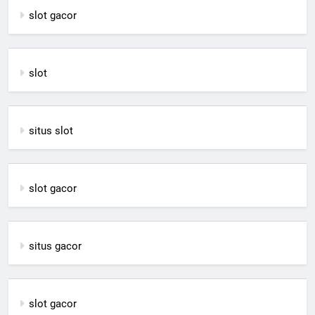
slot gacor
slot
situs slot
slot gacor
situs gacor
slot gacor