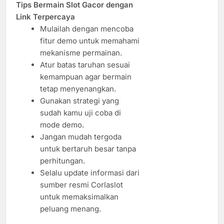
Tips Bermain Slot Gacor dengan
Link Terpercaya
Mulailah dengan mencoba
fitur demo untuk memahami
mekanisme permainan.
Atur batas taruhan sesuai
kemampuan agar bermain
tetap menyenangkan.
Gunakan strategi yang
sudah kamu uji coba di
mode demo.
Jangan mudah tergoda
untuk bertaruh besar tanpa
perhitungan.
Selalu update informasi dari
sumber resmi Corlaslot
untuk memaksimalkan
peluang menang.