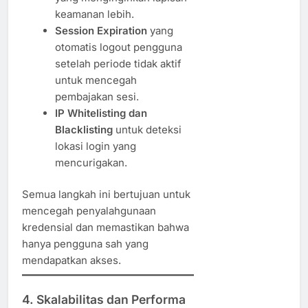
keamanan lebih.
Session Expiration
yang
otomatis logout pengguna
setelah periode tidak aktif
untuk mencegah
pembajakan sesi.
IP Whitelisting dan
Blacklisting
untuk deteksi
lokasi login yang
mencurigakan.
Semua langkah ini bertujuan untuk
mencegah penyalahgunaan
kredensial dan memastikan bahwa
hanya pengguna sah yang
mendapatkan akses.
4. Skalabilitas dan Performa