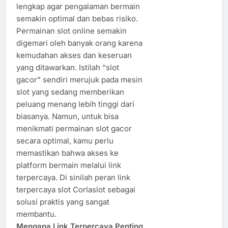
lengkap agar pengalaman bermain
semakin optimal dan bebas risiko.
Permainan slot online semakin
digemari oleh banyak orang karena
kemudahan akses dan keseruan
yang ditawarkan. Istilah “slot
gacor” sendiri merujuk pada mesin
slot yang sedang memberikan
peluang menang lebih tinggi dari
biasanya. Namun, untuk bisa
menikmati permainan slot gacor
secara optimal, kamu perlu
memastikan bahwa akses ke
platform bermain melalui link
terpercaya. Di sinilah peran link
terpercaya slot Corlaslot sebagai
solusi praktis yang sangat
membantu.
Mengapa Link Terpercaya Penting