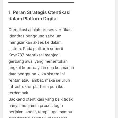
1. Peran Strategis Otentikasi
dalam Platform Digital
Otentikasi adalah proses verifikasi
identitas pengguna sebelum
mengizinkan akses ke dalam
sistem. Pada platform seperti
Kaya787, otentikasi menjadi
gerbang awal yang menentukan
tingkat kepercayaan dan keamanan
data pengguna. Jika sistem ini
rentan atau lambat, maka seluruh
infrastruktur platform pun ikut
terdampak.
Backend otentikasi yang baik tidak
hanya menjamin proses login
berjalan lancar, tetapi juga mampu