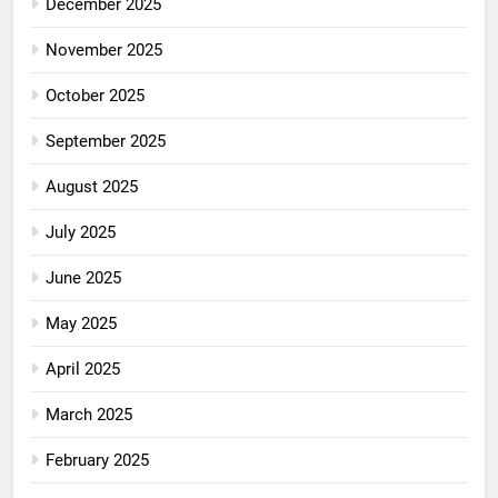
December 2025
November 2025
October 2025
September 2025
August 2025
July 2025
June 2025
May 2025
April 2025
March 2025
February 2025