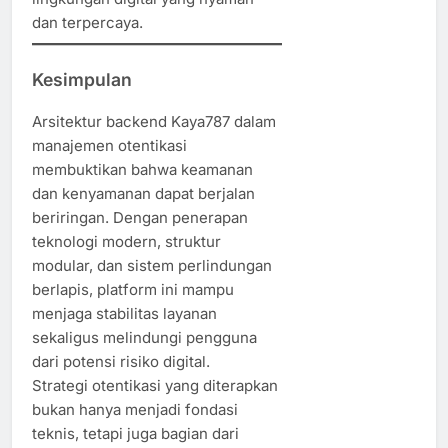
dan terpercaya.
Kesimpulan
Arsitektur backend Kaya787 dalam
manajemen otentikasi
membuktikan bahwa keamanan
dan kenyamanan dapat berjalan
beriringan. Dengan penerapan
teknologi modern, struktur
modular, dan sistem perlindungan
berlapis, platform ini mampu
menjaga stabilitas layanan
sekaligus melindungi pengguna
dari potensi risiko digital.
Strategi otentikasi yang diterapkan
bukan hanya menjadi fondasi
teknis, tetapi juga bagian dari