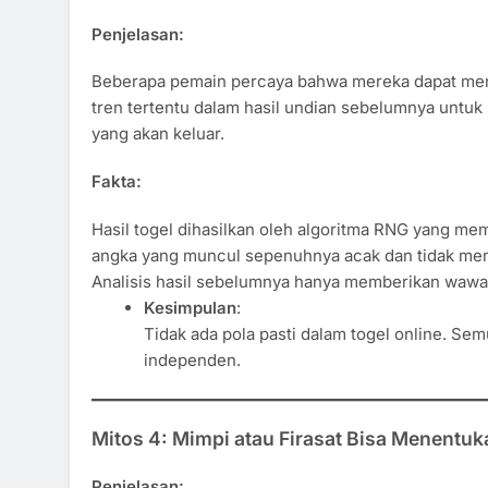
Penjelasan
:
Beberapa pemain percaya bahwa mereka dapat me
tren tertentu dalam hasil undian sebelumnya untu
yang akan keluar.
Fakta
:
Hasil togel dihasilkan oleh algoritma RNG yang me
angka yang muncul sepenuhnya acak dan tidak meng
Analisis hasil sebelumnya hanya memberikan wawa
Kesimpulan
:
Tidak ada pola pasti dalam togel online. Semu
independen.
Mitos 4: Mimpi atau Firasat Bisa Menentu
Penjelasan
: