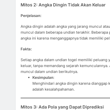
Mitos 2: Angka Dingin Tidak Akan Keluar
Penjelasan
:
Angka dingin adalah angka yang jarang muncul ata
muncul dalam beberapa undian terakhir. Beberapa
angka ini karena menganggapnya tidak memiliki pel
Fakta
:
Setiap angka dalam undian togel memiliki peluang
keluar, tanpa memandang sejarah kemunculannya. A
muncul dalam undian berikutnya.
Kesimpulan
:
Menghindari angka dingin karena dianggap 
adalah kesalahpahaman.
Mitos 3: Ada Pola yang Dapat Diprediksi