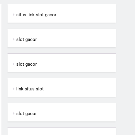
situs link slot gacor
slot gacor
slot gacor
link situs slot
slot gacor