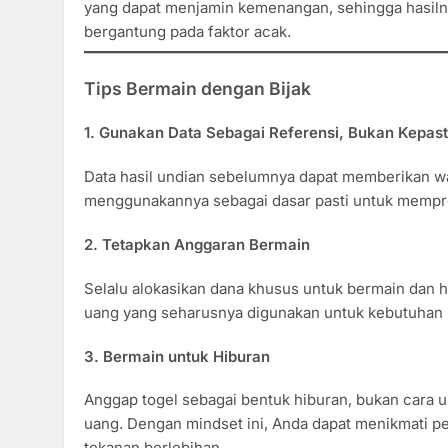
yang dapat menjamin kemenangan, sehingga hasil
bergantung pada faktor acak.
Tips Bermain dengan Bijak
1. Gunakan Data Sebagai Referensi, Bukan Kepast
Data hasil undian sebelumnya dapat memberikan wa
menggunakannya sebagai dasar pasti untuk mempre
2. Tetapkan Anggaran Bermain
Selalu alokasikan dana khusus untuk bermain dan 
uang yang seharusnya digunakan untuk kebutuhan 
3. Bermain untuk Hiburan
Anggap togel sebagai bentuk hiburan, bukan cara 
uang. Dengan mindset ini, Anda dapat menikmati p
tekanan berlebihan.