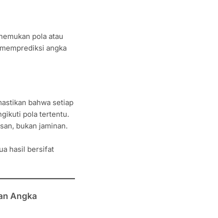
nemukan pola atau
k memprediksi angka
mastikan bahwa setiap
ikuti pola tertentu.
san, bukan jaminan.
a hasil bersifat
kan Angka