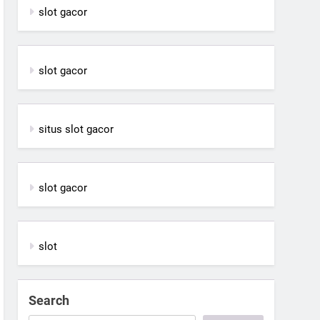
slot gacor
slot gacor
situs slot gacor
slot gacor
slot
Search