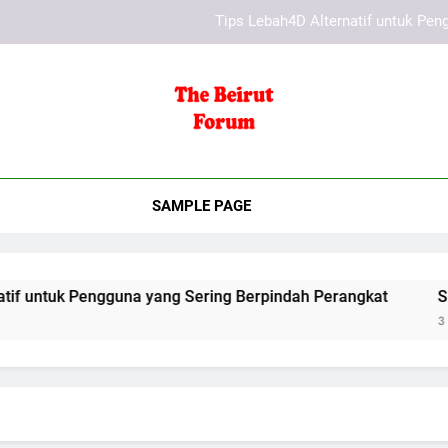
Tips Lebah4D Alternatif untuk Pen
Slot Lebah4D dengan Navigasi Cepat untuk Pengguna Aktif
Panduan LAE138 Login untuk Peng
 Beirut Forum
Cara Mengoptimalkan 
usi Dan Berita Terkini Di The Beirut Forum. Platform Untuk Berba
Tips Lebah4D Alternatif untuk Pen
SAMPLE PAGE
Slot Lebah4D dengan Navigasi Cepat untuk Pengguna Aktif
Panduan LAE138 Login untuk Peng
k Pengguna yang Sering Berpindah Perangkat
Slot Lebah
3 Months Ago