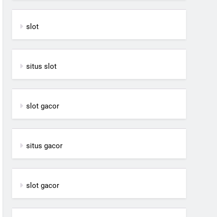
slot
situs slot
slot gacor
situs gacor
slot gacor