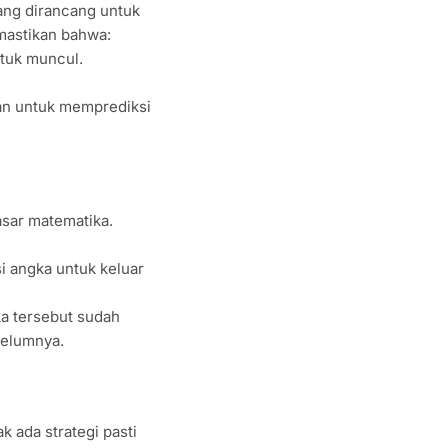
yang dirancang untuk
mastikan bahwa:
tuk muncul.
kan untuk memprediksi
asar matematika.
i angka untuk keluar
ka tersebut sudah
belumnya.
 ada strategi pasti