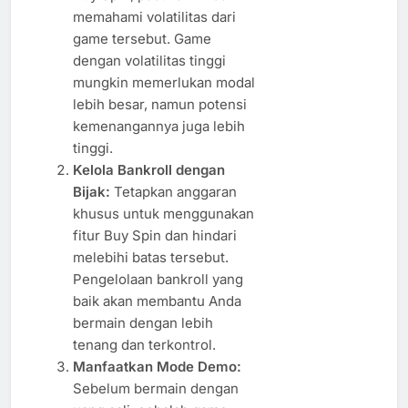
memahami volatilitas dari
game tersebut. Game
dengan volatilitas tinggi
mungkin memerlukan modal
lebih besar, namun potensi
kemenangannya juga lebih
tinggi.​
Kelola Bankroll dengan
Bijak:
Tetapkan anggaran
khusus untuk menggunakan
fitur Buy Spin dan hindari
melebihi batas tersebut.
Pengelolaan bankroll yang
baik akan membantu Anda
bermain dengan lebih
tenang dan terkontrol.​
Manfaatkan Mode Demo:
Sebelum bermain dengan