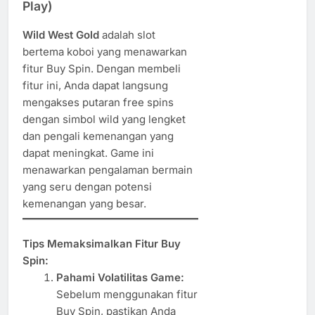
Play)
Wild West Gold
adalah slot
bertema koboi yang menawarkan
fitur Buy Spin. Dengan membeli
fitur ini, Anda dapat langsung
mengakses putaran free spins
dengan simbol wild yang lengket
dan pengali kemenangan yang
dapat meningkat. Game ini
menawarkan pengalaman bermain
yang seru dengan potensi
kemenangan yang besar.
Tips Memaksimalkan Fitur Buy
Spin:
Pahami Volatilitas Game:
Sebelum menggunakan fitur
Buy Spin, pastikan Anda