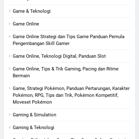
Game & Teknologi
Game Online
Game Online Strategi dan Tips Game Panduan Pemula
Pengembangan Skill Gamer
Game Online, Teknologi Digital, Panduan Slot
Game Online, Tips & Trik Gaming, Pacing dan Ritme
Bermain
Game, Strategi Pokémon, Panduan Pertarungan, Karakter
Pokémon, RPG, Tips dan Trik, Pokémon Kompetitif,
Moveset Pokémon
Gaming & Simulation
Gaming & Teknologi