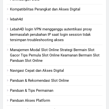
Kompatibilitas Perangkat dan Akses Digital
lebah4d
Lebah4D login VPN mengganggu autentikasi proxy
bermasalah perubahan IP saat login session tidak
tersimpan troubleshooting akses
Manajemen Modal Slot Online Strategi Bermain Slot
Gacor Tips Pemula Slot Online Keamanan Bermain Slot
Panduan Slot Online
Navigasi Cepat dan Akses Digital
Panduan & Rekomendasi Slot Online​
Panduan & Tips Permainan
Panduan Akses Platform