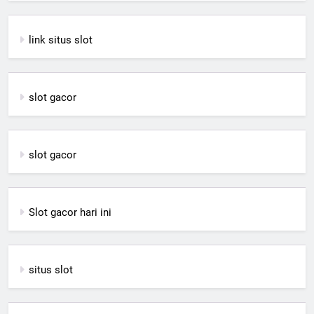
link situs slot
slot gacor
slot gacor
Slot gacor hari ini
situs slot