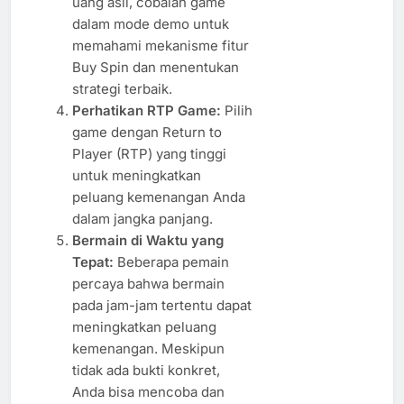
uang asli, cobalah game
dalam mode demo untuk
memahami mekanisme fitur
Buy Spin dan menentukan
strategi terbaik.​
Perhatikan RTP Game:
Pilih
game dengan Return to
Player (RTP) yang tinggi
untuk meningkatkan
peluang kemenangan Anda
dalam jangka panjang.​
Bermain di Waktu yang
Tepat:
Beberapa pemain
percaya bahwa bermain
pada jam-jam tertentu dapat
meningkatkan peluang
kemenangan. Meskipun
tidak ada bukti konkret,
Anda bisa mencoba dan