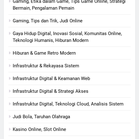
Gaming, Etika dalam Game, Tips Game Online, Strategi
Bermain, Pengalaman Pemain
Gaming, Tips dan Trik, Judi Online
Gaya Hidup Digital, Inovasi Sosial, Komunitas Online,
Teknologi Humanis, Hiburan Modern
Hiburan & Game Retro Modern
Infrastruktur & Rekayasa Sistem
Infrastruktur Digital & Keamanan Web
Infrastruktur Digital & Strategi Akses
Infrastruktur Digital, Teknologi Cloud, Analisis Sistem
Judi Bola, Taruhan Olahraga
Kasino Online, Slot Online