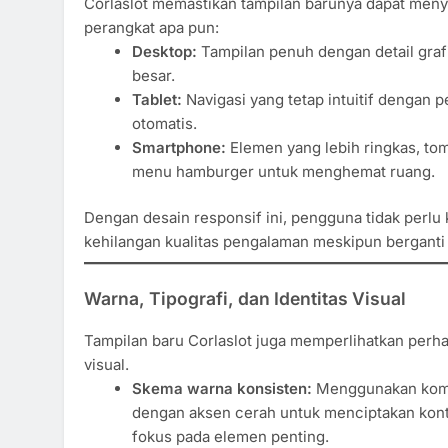
Corlaslot memastikan tampilan barunya dapat men
perangkat apa pun:
Desktop:
Tampilan penuh dengan detail grafi
besar.
Tablet:
Navigasi yang tetap intuitif dengan p
otomatis.
Smartphone:
Elemen yang lebih ringkas, tom
menu hamburger untuk menghemat ruang.
Dengan desain responsif ini, pengguna tidak perlu 
kehilangan kualitas pengalaman meskipun berganti
Warna, Tipografi, dan Identitas Visual
Tampilan baru Corlaslot juga memperlihatkan perhat
visual.
Skema warna konsisten:
Menggunakan komb
dengan aksen cerah untuk menciptakan kont
fokus pada elemen penting.