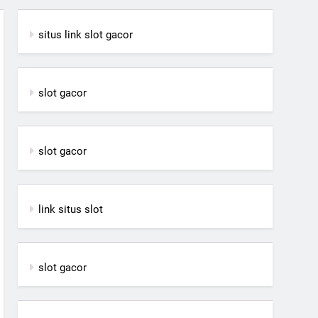
situs link slot gacor
slot gacor
slot gacor
link situs slot
slot gacor