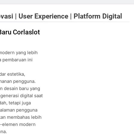
asi | User Experience | Platform Digital
aru Corlaslot
modern yang lebih
na pembaruan ini
ar estetika,
amanan pengguna.
n desain baru yang
enerasi digital saat
ah, tetapi juga
galaman pengguna
i akan membahas lebih
en-elemen modern
una.