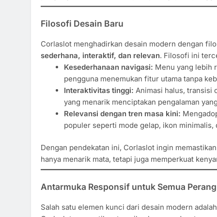
Filosofi Desain Baru
Corlaslot menghadirkan desain modern dengan filo
sederhana, interaktif, dan relevan
. Filosofi ini te
Kesederhanaan navigasi:
Menu yang lebih 
pengguna menemukan fitur utama tanpa keb
Interaktivitas tinggi:
Animasi halus, transisi 
yang menarik menciptakan pengalaman yang 
Relevansi dengan tren masa kini:
Mengadops
populer seperti mode gelap, ikon minimalis, 
Dengan pendekatan ini, Corlaslot ingin memastikan
hanya menarik mata, tetapi juga memperkuat ken
Antarmuka Responsif untuk Semua Perang
Salah satu elemen kunci dari desain modern adala