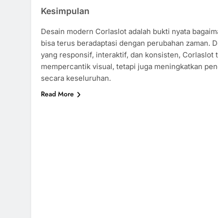
Kesimpulan
Desain modern Corlaslot adalah bukti nyata bagai
bisa terus beradaptasi dengan perubahan zaman. D
yang responsif, interaktif, dan konsisten, Corlaslot 
mempercantik visual, tetapi juga meningkatkan p
secara keseluruhan.
Read More