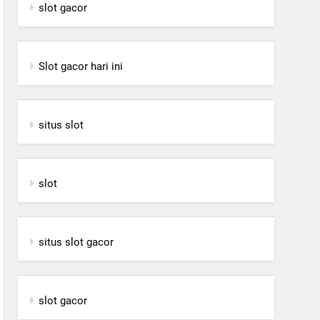
slot gacor
Slot gacor hari ini
situs slot
slot
situs slot gacor
slot gacor