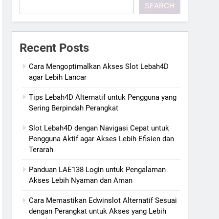
SEARCH
Recent Posts
Cara Mengoptimalkan Akses Slot Lebah4D
agar Lebih Lancar
Tips Lebah4D Alternatif untuk Pengguna yang
Sering Berpindah Perangkat
Slot Lebah4D dengan Navigasi Cepat untuk
Pengguna Aktif agar Akses Lebih Efisien dan
Terarah
Panduan LAE138 Login untuk Pengalaman
Akses Lebih Nyaman dan Aman
Cara Memastikan Edwinslot Alternatif Sesuai
dengan Perangkat untuk Akses yang Lebih