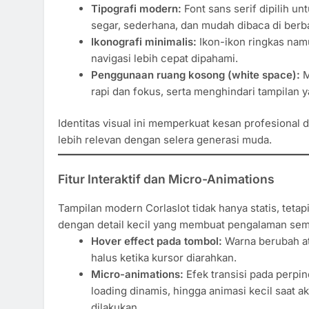
Tipografi modern:
Font sans serif dipilih u
segar, sederhana, dan mudah dibaca di berba
Ikonografi minimalis:
Ikon-ikon ringkas nam
navigasi lebih cepat dipahami.
Penggunaan ruang kosong (white space):
M
rapi dan fokus, serta menghindari tampilan ya
Identitas visual ini memperkuat kesan profesional
lebih relevan dengan selera generasi muda.
Fitur Interaktif dan Micro-Animations
Tampilan modern Corlaslot tidak hanya statis, tetapi 
dengan detail kecil yang membuat pengalaman se
Hover effect pada tombol:
Warna berubah a
halus ketika kursor diarahkan.
Micro-animations:
Efek transisi pada perpi
loading dinamis, hingga animasi kecil saat 
dilakukan.