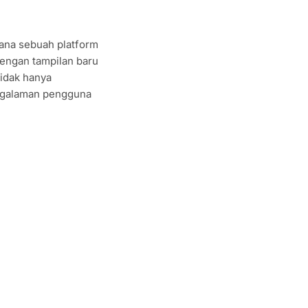
mana sebuah platform
engan tampilan baru
tidak hanya
engalaman pengguna