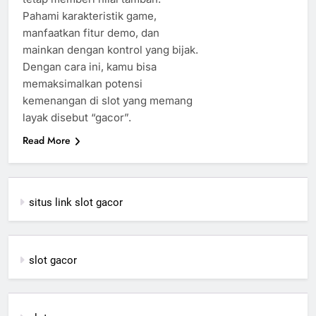
Pahami karakteristik game,
manfaatkan fitur demo, dan
mainkan dengan kontrol yang bijak.
Dengan cara ini, kamu bisa
memaksimalkan potensi
kemenangan di slot yang memang
layak disebut “gacor”.
Read More
situs link slot gacor
slot gacor