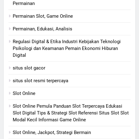
Permainan
Permainan Slot, Game Online
Permainan, Edukasi, Analisis
Regulasi Digital & Etika Industri Kebijakan Teknologi
Psikologi dan Keamanan Pemain Ekonomi Hiburan
Digital
situs slot gacor
situs slot resmi terpercaya
Slot Online
Slot Online Pemula Panduan Slot Terpercaya Edukasi
Slot Digital Tips & Strategi Slot Referensi Situs Slot Slot
Modal Kecil Informasi Game Online
Slot Online, Jackpot, Strategi Bermain