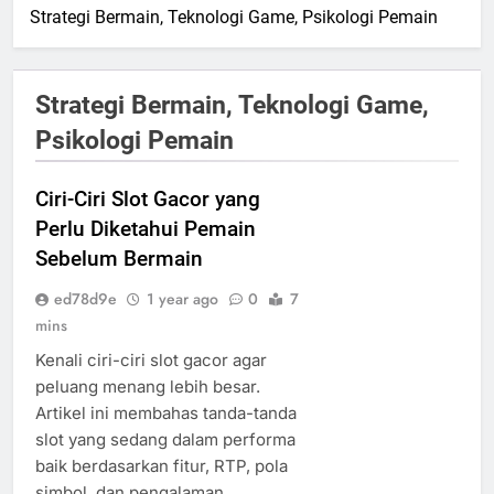
Strategi Bermain, Teknologi Game, Psikologi Pemain
Strategi Bermain, Teknologi Game,
Psikologi Pemain
Ciri-Ciri Slot Gacor yang
Perlu Diketahui Pemain
Sebelum Bermain
ed78d9e
1 year ago
0
7
mins
Kenali ciri-ciri slot gacor agar
peluang menang lebih besar.
Artikel ini membahas tanda-tanda
slot yang sedang dalam performa
baik berdasarkan fitur, RTP, pola
simbol, dan pengalaman