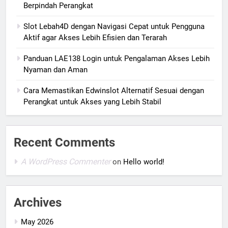
Berpindah Perangkat
Slot Lebah4D dengan Navigasi Cepat untuk Pengguna
Aktif agar Akses Lebih Efisien dan Terarah
Panduan LAE138 Login untuk Pengalaman Akses Lebih
Nyaman dan Aman
Cara Memastikan Edwinslot Alternatif Sesuai dengan
Perangkat untuk Akses yang Lebih Stabil
Recent Comments
A WordPress Commenter
on
Hello world!
Archives
May 2026