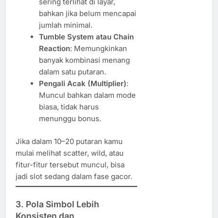
sering terlihat di layar,
bahkan jika belum mencapai
jumlah minimal.
Tumble System atau Chain
Reaction
: Memungkinkan
banyak kombinasi menang
dalam satu putaran.
Pengali Acak (Multiplier)
:
Muncul bahkan dalam mode
biasa, tidak harus
menunggu bonus.
Jika dalam 10–20 putaran kamu
mulai melihat scatter, wild, atau
fitur-fitur tersebut muncul, bisa
jadi slot sedang dalam fase gacor.
3.
Pola Simbol Lebih
Konsisten dan