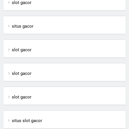
slot gacor
situs gacor
slot gacor
slot gacor
slot gacor
situs slot gacor