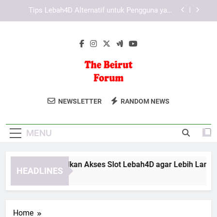
Skip
Slot Lebah4D dengan Navigasi Cepat untuk
to
Pengguna Aktif agar Akses Lebih Efisien dan
Terarah
content
Panduan LAE138 Login untuk Pengalaman Akses
Lebih Nyaman dan Aman
Cara Mengoptimalkan Akses Slot Lebah4D agar
Lebih Lancar
Tips Lebah4D Alternatif untuk Pengguna yang
Sering Berpindah Perangkat
The Beirut
Ikuti Diskusi Dan Berita Terkini Di The
Slot Lebah4D dengan Navigasi Cepat untuk
NEWSLETTER
RANDOM NEWS
Pengguna Aktif agar Akses Lebih Efisien dan
Forum
Beirut Forum. Platform Untuk Berbagai
Terarah
Panduan LAE138 Login untuk Pengalaman Akses
Topik Dan Isu Global.
Lebih Nyaman dan Aman
MENU
ra Mengoptimalkan Akses Slot Lebah4D agar Lebih Lancar
HEADLINES
Months Ago
Home