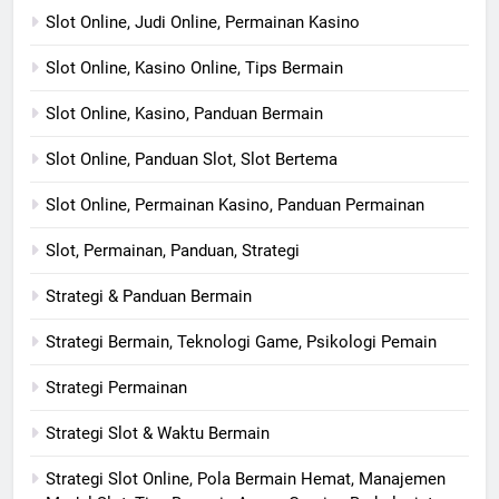
Slot Online, Judi Online, Permainan Kasino
Slot Online, Kasino Online, Tips Bermain
Slot Online, Kasino, Panduan Bermain
Slot Online, Panduan Slot, Slot Bertema
Slot Online, Permainan Kasino, Panduan Permainan
Slot, Permainan, Panduan, Strategi
Strategi & Panduan Bermain
Strategi Bermain, Teknologi Game, Psikologi Pemain
Strategi Permainan
Strategi Slot & Waktu Bermain
Strategi Slot Online, Pola Bermain Hemat, Manajemen