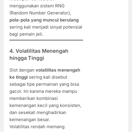
menggunakan sistem RNG
(Random Number Generator),
pola-pola yang muncul berulang
sering kali menjadi sinyal potensial
bagi pemain jeli.
4.
Volatilitas Menengah
hingga Tinggi
Slot dengan
volatilitas menengah
ke tinggi
sering kali disebut
sebagai tipe permainan yang bisa
gacor. Ini karena mereka mampu
memberikan kombinasi
kemenangan kecil yang konsisten,
dan sesekali menghadirkan
kemenangan besar.
Volatilitas rendah memang