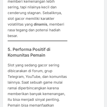
memberi kemenangan lebih
sering, tapi nilainya kecil dan
cenderung stagnan. Sebaliknya,
slot gacor memiliki karakter
volatilitas yang
dinamis
, memberi
rasa tegang dan potensi hadiah
besar.
5.
Performa Positif di
Komunitas Pemain
Slot yang sedang gacor sering
dibicarakan di forum, grup
Telegram, YouTube, dan komunitas
lainnya. Saat sebuah game mulai
ramai diperbincangkan karena
memberikan banyak kemenangan,
itu bisa menjadi sinyal penting.
Pemain bisa memanfaatkan