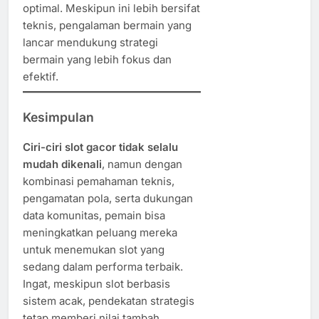
optimal. Meskipun ini lebih bersifat
teknis, pengalaman bermain yang
lancar mendukung strategi
bermain yang lebih fokus dan
efektif.
Kesimpulan
Ciri-ciri slot gacor tidak selalu
mudah dikenali
, namun dengan
kombinasi pemahaman teknis,
pengamatan pola, serta dukungan
data komunitas, pemain bisa
meningkatkan peluang mereka
untuk menemukan slot yang
sedang dalam performa terbaik.
Ingat, meskipun slot berbasis
sistem acak, pendekatan strategis
tetap memberi nilai tambah.