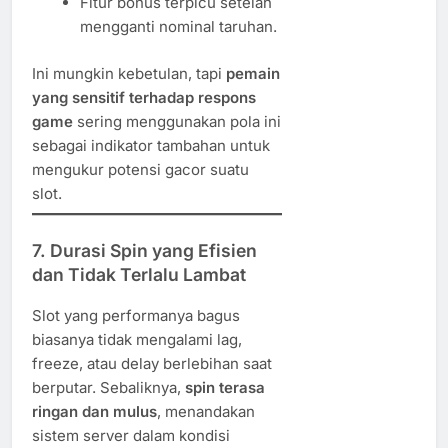
Fitur bonus terpicu setelah
mengganti nominal taruhan.
Ini mungkin kebetulan, tapi
pemain
yang sensitif terhadap respons
game
sering menggunakan pola ini
sebagai indikator tambahan untuk
mengukur potensi gacor suatu
slot.
7.
Durasi Spin yang Efisien
dan Tidak Terlalu Lambat
Slot yang performanya bagus
biasanya tidak mengalami lag,
freeze, atau delay berlebihan saat
berputar. Sebaliknya,
spin terasa
ringan dan mulus
, menandakan
sistem server dalam kondisi