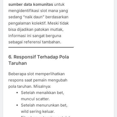
sumber data komunitas
untuk
mengidentifikasi slot mana yang
sedang “naik daun” berdasarkan
pengalaman kolektif. Meski tidak
bisa dijadikan patokan mutlak,
informasi ini sangat berguna
sebagai referensi tambahan.
6.
Responsif Terhadap Pola
Taruhan
Beberapa slot memperlihatkan
respons saat pemain mengubah
pola taruhan. Misalnya:
Setelah menaikkan bet,
muncul scatter.
Setelah menurunkan bet,
wild sering keluar.