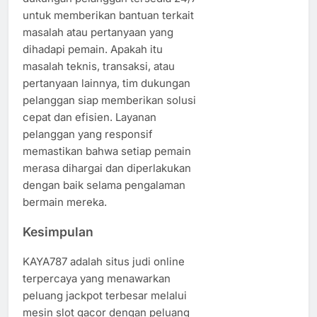
untuk memberikan bantuan terkait
masalah atau pertanyaan yang
dihadapi pemain. Apakah itu
masalah teknis, transaksi, atau
pertanyaan lainnya, tim dukungan
pelanggan siap memberikan solusi
cepat dan efisien. Layanan
pelanggan yang responsif
memastikan bahwa setiap pemain
merasa dihargai dan diperlakukan
dengan baik selama pengalaman
bermain mereka.
Kesimpulan
KAYA787 adalah situs judi online
terpercaya yang menawarkan
peluang jackpot terbesar melalui
mesin slot gacor dengan peluang