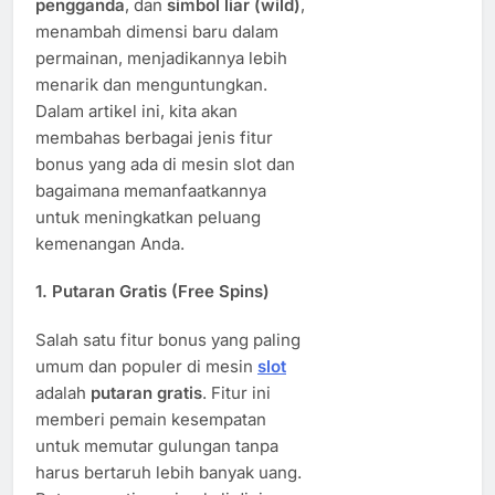
pengganda
, dan
simbol liar (wild)
,
menambah dimensi baru dalam
permainan, menjadikannya lebih
menarik dan menguntungkan.
Dalam artikel ini, kita akan
membahas berbagai jenis fitur
bonus yang ada di mesin slot dan
bagaimana memanfaatkannya
untuk meningkatkan peluang
kemenangan Anda.
1.
Putaran Gratis (Free Spins)
Salah satu fitur bonus yang paling
umum dan populer di mesin
slot
adalah
putaran gratis
. Fitur ini
memberi pemain kesempatan
untuk memutar gulungan tanpa
harus bertaruh lebih banyak uang.