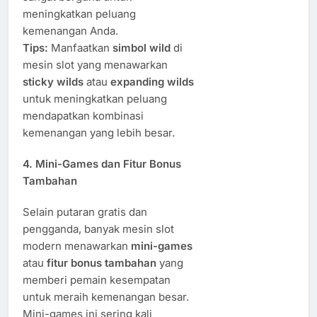
meningkatkan peluang
kemenangan Anda.
Tips:
Manfaatkan
simbol wild
di
mesin slot yang menawarkan
sticky wilds
atau
expanding wilds
untuk meningkatkan peluang
mendapatkan kombinasi
kemenangan yang lebih besar.
4.
Mini-Games dan Fitur Bonus
Tambahan
Selain putaran gratis dan
pengganda, banyak mesin slot
modern menawarkan
mini-games
atau
fitur bonus tambahan
yang
memberi pemain kesempatan
untuk meraih kemenangan besar.
Mini-games ini sering kali