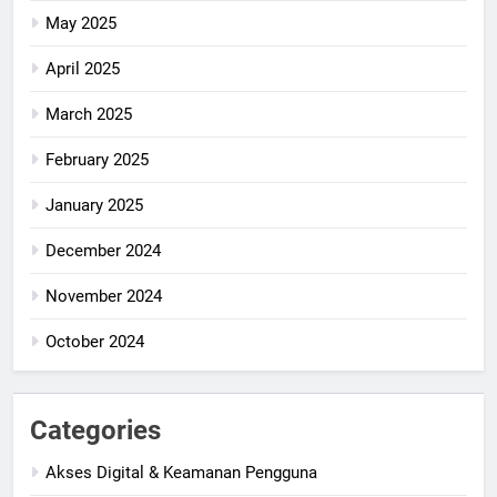
May 2025
April 2025
March 2025
February 2025
January 2025
December 2024
November 2024
October 2024
Categories
Akses Digital & Keamanan Pengguna