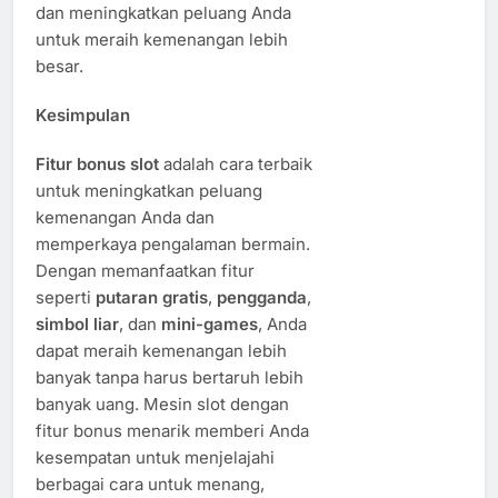
dan meningkatkan peluang Anda
untuk meraih kemenangan lebih
besar.
Kesimpulan
Fitur bonus slot
adalah cara terbaik
untuk meningkatkan peluang
kemenangan Anda dan
memperkaya pengalaman bermain.
Dengan memanfaatkan fitur
seperti
putaran gratis
,
pengganda
,
simbol liar
, dan
mini-games
, Anda
dapat meraih kemenangan lebih
banyak tanpa harus bertaruh lebih
banyak uang. Mesin slot dengan
fitur bonus menarik memberi Anda
kesempatan untuk menjelajahi
berbagai cara untuk menang,