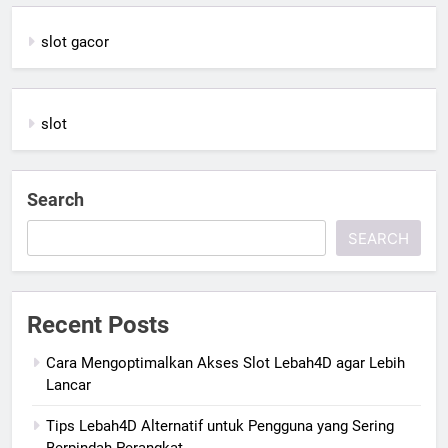
slot gacor
slot
Search
SEARCH
Recent Posts
Cara Mengoptimalkan Akses Slot Lebah4D agar Lebih
Lancar
Tips Lebah4D Alternatif untuk Pengguna yang Sering
Berpindah Perangkat