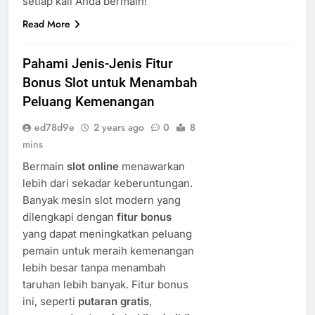
setiap kali Anda bermain!
Read More
Pahami Jenis-Jenis Fitur
Bonus Slot untuk Menambah
Peluang Kemenangan
ed78d9e
2 years ago
0
8
mins
Bermain
slot online
menawarkan
lebih dari sekadar keberuntungan.
Banyak mesin slot modern yang
dilengkapi dengan
fitur bonus
yang dapat meningkatkan peluang
pemain untuk meraih kemenangan
lebih besar tanpa menambah
taruhan lebih banyak. Fitur bonus
ini, seperti
putaran gratis
,