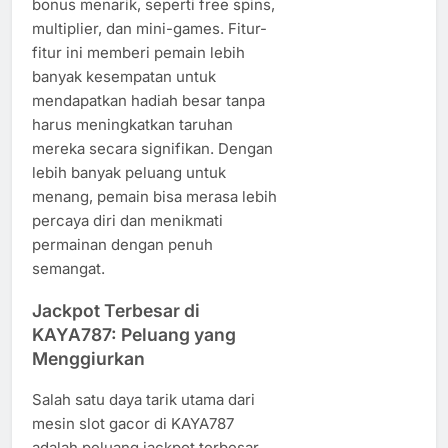
bonus menarik, seperti free spins,
multiplier, dan mini-games. Fitur-
fitur ini memberi pemain lebih
banyak kesempatan untuk
mendapatkan hadiah besar tanpa
harus meningkatkan taruhan
mereka secara signifikan. Dengan
lebih banyak peluang untuk
menang, pemain bisa merasa lebih
percaya diri dan menikmati
permainan dengan penuh
semangat.
Jackpot Terbesar di
KAYA787: Peluang yang
Menggiurkan
Salah satu daya tarik utama dari
mesin slot gacor di KAYA787
adalah peluang jackpot terbesar