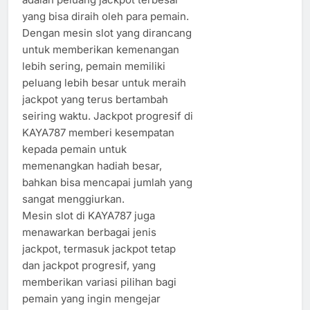
yang bisa diraih oleh para pemain.
Dengan mesin slot yang dirancang
untuk memberikan kemenangan
lebih sering, pemain memiliki
peluang lebih besar untuk meraih
jackpot yang terus bertambah
seiring waktu. Jackpot progresif di
KAYA787 memberi kesempatan
kepada pemain untuk
memenangkan hadiah besar,
bahkan bisa mencapai jumlah yang
sangat menggiurkan.
Mesin slot di KAYA787 juga
menawarkan berbagai jenis
jackpot, termasuk jackpot tetap
dan jackpot progresif, yang
memberikan variasi pilihan bagi
pemain yang ingin mengejar