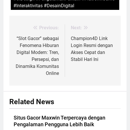
#Interaktivitas #DesainDigital
Previous:
Next:
Post
navigation
“Slot Gacor” sebagai
Champion4D Link
Fenomena Hiburan
Login Resmi dengan
Digital Modern: Tren,
Akses Cepat dan
Persepsi, dan
Stabil Hari Ini
Dinamika Komunitas
Online
Related News
Situs Gacor Maxwin Terpercaya dengan
Pengalaman Pengguna Lebih Baik