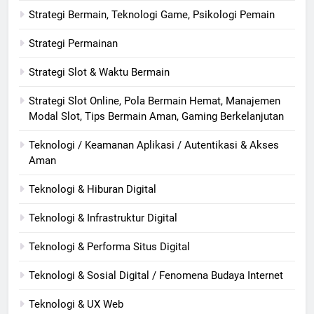
Strategi Bermain, Teknologi Game, Psikologi Pemain
Strategi Permainan
Strategi Slot & Waktu Bermain
Strategi Slot Online, Pola Bermain Hemat, Manajemen
Modal Slot, Tips Bermain Aman, Gaming Berkelanjutan
Teknologi / Keamanan Aplikasi / Autentikasi & Akses
Aman
Teknologi & Hiburan Digital
Teknologi & Infrastruktur Digital
Teknologi & Performa Situs Digital
Teknologi & Sosial Digital / Fenomena Budaya Internet
Teknologi & UX Web