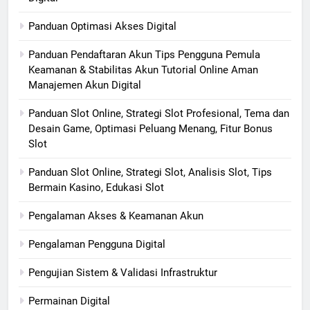
Panduan Optimasi Akses Digital
Panduan Pendaftaran Akun Tips Pengguna Pemula
Keamanan & Stabilitas Akun Tutorial Online Aman
Manajemen Akun Digital
Panduan Slot Online, Strategi Slot Profesional, Tema dan
Desain Game, Optimasi Peluang Menang, Fitur Bonus
Slot
Panduan Slot Online, Strategi Slot, Analisis Slot, Tips
Bermain Kasino, Edukasi Slot
Pengalaman Akses & Keamanan Akun
Pengalaman Pengguna Digital
Pengujian Sistem & Validasi Infrastruktur
Permainan Digital