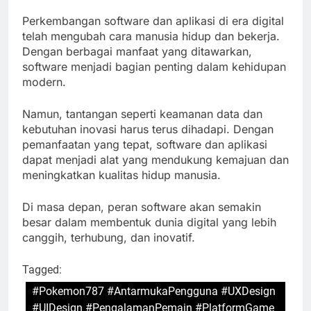
Perkembangan software dan aplikasi di era digital
telah mengubah cara manusia hidup dan bekerja.
Dengan berbagai manfaat yang ditawarkan,
software menjadi bagian penting dalam kehidupan
modern.
Namun, tantangan seperti keamanan data dan
kebutuhan inovasi harus terus dihadapi. Dengan
pemanfaatan yang tepat, software dan aplikasi
dapat menjadi alat yang mendukung kemajuan dan
meningkatkan kualitas hidup manusia.
Di masa depan, peran software akan semakin
besar dalam membentuk dunia digital yang lebih
canggih, terhubung, dan inovatif.
Tagged:
#Pokemon787 #AntarmukaPengguna #UXDesign
#UIDesign #PengalamanPemain #PlatformGame