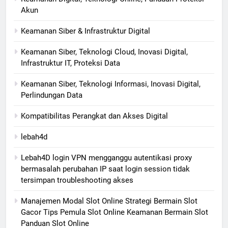
Akun
Keamanan Siber & Infrastruktur Digital
Keamanan Siber, Teknologi Cloud, Inovasi Digital,
Infrastruktur IT, Proteksi Data
Keamanan Siber, Teknologi Informasi, Inovasi Digital,
Perlindungan Data
Kompatibilitas Perangkat dan Akses Digital
lebah4d
Lebah4D login VPN mengganggu autentikasi proxy
bermasalah perubahan IP saat login session tidak
tersimpan troubleshooting akses
Manajemen Modal Slot Online Strategi Bermain Slot
Gacor Tips Pemula Slot Online Keamanan Bermain Slot
Panduan Slot Online