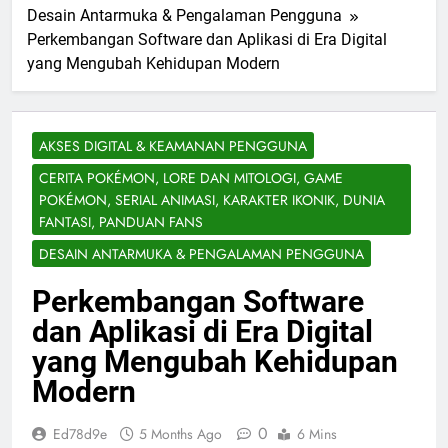
Desain Antarmuka & Pengalaman Pengguna
Perkembangan Software dan Aplikasi di Era Digital
yang Mengubah Kehidupan Modern
AKSES DIGITAL & KEAMANAN PENGGUNA
CERITA POKÉMON, LORE DAN MITOLOGI, GAME
POKÉMON, SERIAL ANIMASI, KARAKTER IKONIK, DUNIA
FANTASI, PANDUAN FANS
DESAIN ANTARMUKA & PENGALAMAN PENGGUNA
Perkembangan Software
dan Aplikasi di Era Digital
yang Mengubah Kehidupan
Modern
0
Ed78d9e
5 Months Ago
6 Mins