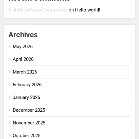
A WordPress Commenter
on
Hello world!
Archives
May 2026
April 2026
March 2026
February 2026
January 2026
December 2025
November 2025
October 2025