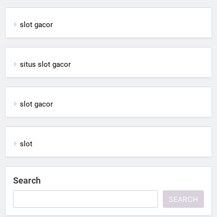
slot gacor
situs slot gacor
slot gacor
slot
Search
SEARCH