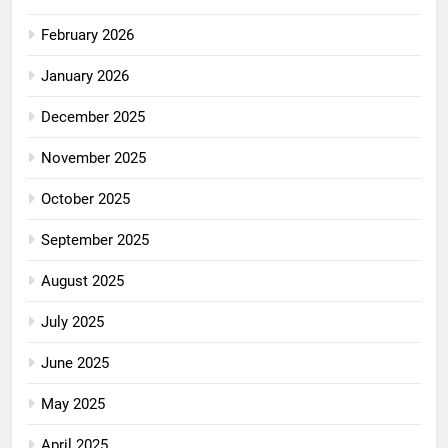
February 2026
January 2026
December 2025
November 2025
October 2025
September 2025
August 2025
July 2025
June 2025
May 2025
April 2025