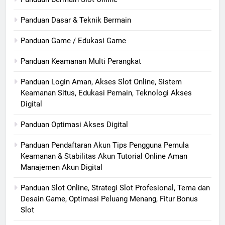
Panduan Dasar & Teknik Bermain
Panduan Game / Edukasi Game
Panduan Keamanan Multi Perangkat
Panduan Login Aman, Akses Slot Online, Sistem
Keamanan Situs, Edukasi Pemain, Teknologi Akses
Digital
Panduan Optimasi Akses Digital
Panduan Pendaftaran Akun Tips Pengguna Pemula
Keamanan & Stabilitas Akun Tutorial Online Aman
Manajemen Akun Digital
Panduan Slot Online, Strategi Slot Profesional, Tema dan
Desain Game, Optimasi Peluang Menang, Fitur Bonus
Slot