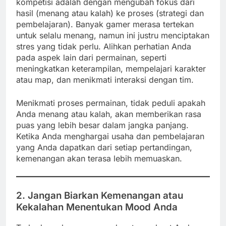
kompetisi adalah dengan mengubah fokus dari
hasil (menang atau kalah) ke proses (strategi dan
pembelajaran). Banyak gamer merasa tertekan
untuk selalu menang, namun ini justru menciptakan
stres yang tidak perlu. Alihkan perhatian Anda
pada aspek lain dari permainan, seperti
meningkatkan keterampilan, mempelajari karakter
atau map, dan menikmati interaksi dengan tim.
Menikmati proses permainan, tidak peduli apakah
Anda menang atau kalah, akan memberikan rasa
puas yang lebih besar dalam jangka panjang.
Ketika Anda menghargai usaha dan pembelajaran
yang Anda dapatkan dari setiap pertandingan,
kemenangan akan terasa lebih memuaskan.
2. Jangan Biarkan Kemenangan atau
Kekalahan Menentukan Mood Anda