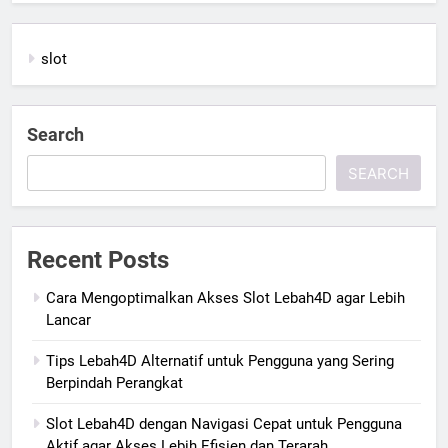
slot
Search
SEARCH
Recent Posts
Cara Mengoptimalkan Akses Slot Lebah4D agar Lebih
Lancar
Tips Lebah4D Alternatif untuk Pengguna yang Sering
Berpindah Perangkat
Slot Lebah4D dengan Navigasi Cepat untuk Pengguna
Aktif agar Akses Lebih Efisien dan Terarah