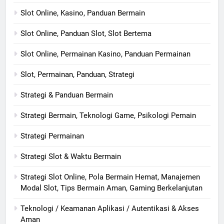
Slot Online, Kasino, Panduan Bermain
Slot Online, Panduan Slot, Slot Bertema
Slot Online, Permainan Kasino, Panduan Permainan
Slot, Permainan, Panduan, Strategi
Strategi & Panduan Bermain
Strategi Bermain, Teknologi Game, Psikologi Pemain
Strategi Permainan
Strategi Slot & Waktu Bermain
Strategi Slot Online, Pola Bermain Hemat, Manajemen
Modal Slot, Tips Bermain Aman, Gaming Berkelanjutan
Teknologi / Keamanan Aplikasi / Autentikasi & Akses
Aman