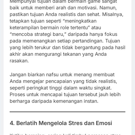
Mempunyai tujuan dalam bermain game sangat
baik untuk memberi arah dan motivasi. Namun,
pastikan tujuan Anda realistis dan sehat. Misalnya,
tetapkan tujuan seperti “meningkatkan
keterampilan bermain role tertentu” atau
“mencoba strategi baru,” daripada hanya fokus
pada memenangkan setiap pertandingan. Tujuan
yang lebih terukur dan tidak bergantung pada hasil
akhir akan mengurangi tekanan yang Anda
rasakan.
Jangan biarkan nafsu untuk menang membuat
Anda mengejar pencapaian yang tidak realistis,
seperti peringkat tinggi dalam waktu singkat.
Proses untuk mencapai tujuan tersebut jauh lebih
berharga daripada kemenangan instan.
4. Berlatih Mengelola Stres dan Emosi