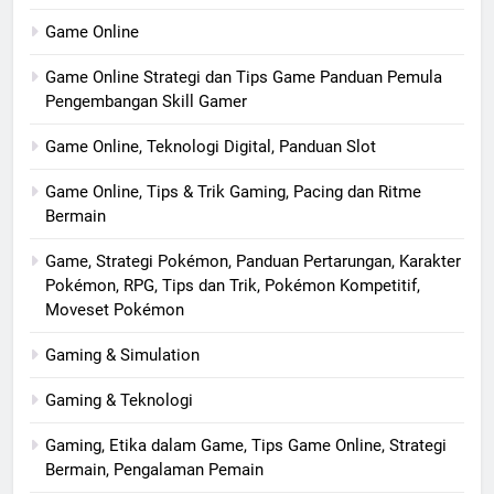
Game Online
Game Online Strategi dan Tips Game Panduan Pemula
Pengembangan Skill Gamer
Game Online, Teknologi Digital, Panduan Slot
Game Online, Tips & Trik Gaming, Pacing dan Ritme
Bermain
Game, Strategi Pokémon, Panduan Pertarungan, Karakter
Pokémon, RPG, Tips dan Trik, Pokémon Kompetitif,
Moveset Pokémon
Gaming & Simulation
Gaming & Teknologi
Gaming, Etika dalam Game, Tips Game Online, Strategi
Bermain, Pengalaman Pemain