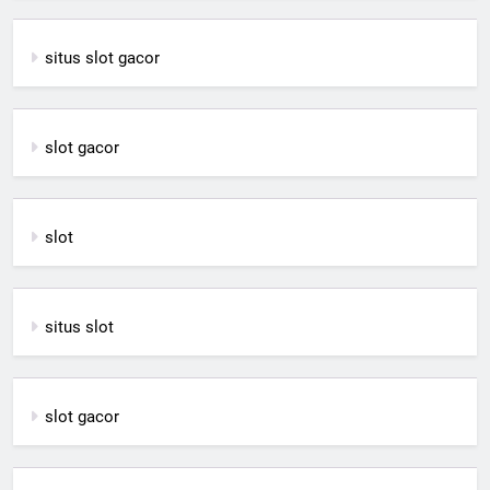
situs slot gacor
slot gacor
slot
situs slot
slot gacor