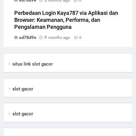
0
Perbedaan Login Kaya787 via Aplikasi dan
Browser: Keamanan, Performa, dan
Pengalaman Pengguna
ed78d9e
9 months ago
0
situs link slot gacor
slot gacor
slot gacor