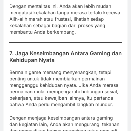
Dengan mentalitas ini, Anda akan lebih mudah
mengatasi kekalahan tanpa merasa terlalu kecewa.
Alih-alih marah atau frustasi, lihatlah setiap
kekalahan sebagai bagian dari proses yang
membantu Anda berkembang.
7. Jaga Keseimbangan Antara Gaming dan
Kehidupan Nyata
Bermain game memang menyenangkan, tetapi
penting untuk tidak membiarkan permainan
mengganggu kehidupan nyata. Jika Anda merasa
permainan mulai mempengaruhi hubungan sosial,
pekerjaan, atau kewajiban lainnya, itu pertanda
bahwa Anda perlu mengambil langkah mundur.
Dengan menjaga keseimbangan antara gaming
dan kegiatan lain, Anda akan mengurangi tekanan
dan memastikan bahwa permainan tetap menjadi