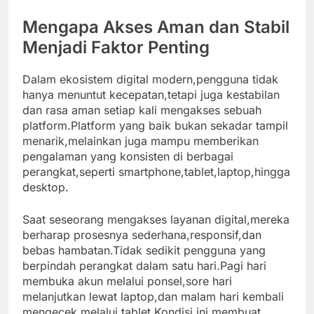
Mengapa Akses Aman dan Stabil
Menjadi Faktor Penting
Dalam ekosistem digital modern,pengguna tidak
hanya menuntut kecepatan,tetapi juga kestabilan
dan rasa aman setiap kali mengakses sebuah
platform.Platform yang baik bukan sekadar tampil
menarik,melainkan juga mampu memberikan
pengalaman yang konsisten di berbagai
perangkat,seperti smartphone,tablet,laptop,hingga
desktop.
Saat seseorang mengakses layanan digital,mereka
berharap prosesnya sederhana,responsif,dan
bebas hambatan.Tidak sedikit pengguna yang
berpindah perangkat dalam satu hari.Pagi hari
membuka akun melalui ponsel,sore hari
melanjutkan lewat laptop,dan malam hari kembali
mengecek melalui tablet.Kondisi ini membuat