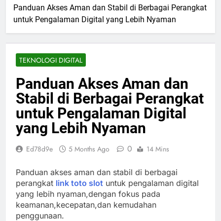
Panduan Akses Aman dan Stabil di Berbagai Perangkat
untuk Pengalaman Digital yang Lebih Nyaman
TEKNOLOGI DIGITAL
Panduan Akses Aman dan
Stabil di Berbagai Perangkat
untuk Pengalaman Digital
yang Lebih Nyaman
0
Ed78d9e
5 Months Ago
14 Mins
Panduan akses aman dan stabil di berbagai
perangkat
link toto slot
untuk pengalaman digital
yang lebih nyaman,dengan fokus pada
keamanan,kecepatan,dan kemudahan
penggunaan.