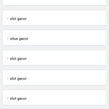
slot gacor
situs gacor
slot gacor
slot gacor
slot gacor