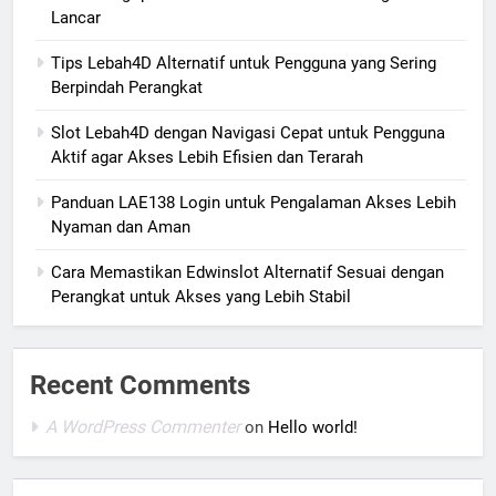
Lancar
Tips Lebah4D Alternatif untuk Pengguna yang Sering
Berpindah Perangkat
Slot Lebah4D dengan Navigasi Cepat untuk Pengguna
Aktif agar Akses Lebih Efisien dan Terarah
Panduan LAE138 Login untuk Pengalaman Akses Lebih
Nyaman dan Aman
Cara Memastikan Edwinslot Alternatif Sesuai dengan
Perangkat untuk Akses yang Lebih Stabil
Recent Comments
A WordPress Commenter
on
Hello world!