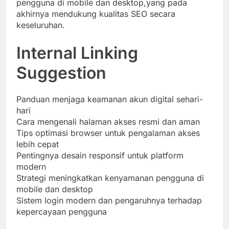
pengguna di mobile dan desktop,yang pada
akhirnya mendukung kualitas SEO secara
keseluruhan.
Internal Linking
Suggestion
Panduan menjaga keamanan akun digital sehari-
hari
Cara mengenali halaman akses resmi dan aman
Tips optimasi browser untuk pengalaman akses
lebih cepat
Pentingnya desain responsif untuk platform
modern
Strategi meningkatkan kenyamanan pengguna di
mobile dan desktop
Sistem login modern dan pengaruhnya terhadap
kepercayaan pengguna