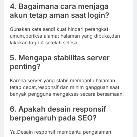
4. Bagaimana cara menjaga
akun tetap aman saat login?
Gunakan kata sandi kuat,hindari perangkat
umum,periksa alamat halaman yang dibuka,dan
lakukan logout setelah selesai.
5. Mengapa stabilitas server
penting?
Karena server yang stabil membantu halaman
tetap cepat,responsif,dan minim gangguan saat
banyak pengguna mengakses secara bersamaan.
6. Apakah desain responsif
berpengaruh pada SEO?
Ya.Desain responsif membantu pengalaman