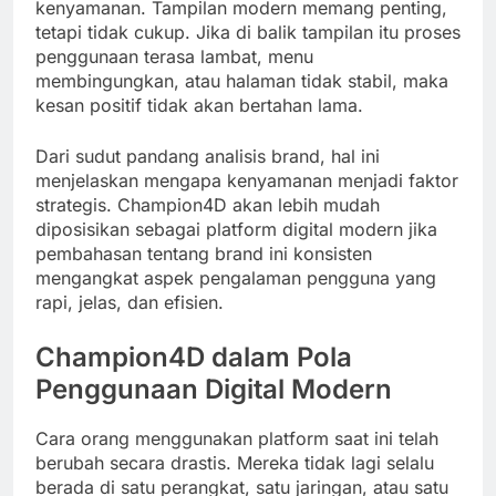
kenyamanan. Tampilan modern memang penting,
tetapi tidak cukup. Jika di balik tampilan itu proses
penggunaan terasa lambat, menu
membingungkan, atau halaman tidak stabil, maka
kesan positif tidak akan bertahan lama.
Dari sudut pandang analisis brand, hal ini
menjelaskan mengapa kenyamanan menjadi faktor
strategis. Champion4D akan lebih mudah
diposisikan sebagai platform digital modern jika
pembahasan tentang brand ini konsisten
mengangkat aspek pengalaman pengguna yang
rapi, jelas, dan efisien.
Champion4D dalam Pola
Penggunaan Digital Modern
Cara orang menggunakan platform saat ini telah
berubah secara drastis. Mereka tidak lagi selalu
berada di satu perangkat, satu jaringan, atau satu