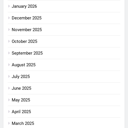
January 2026
December 2025
November 2025
October 2025
September 2025
August 2025
July 2025
June 2025
May 2025
April 2025
March 2025