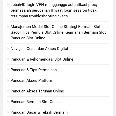
Lebah4D login VPN mengganggu autentikasi proxy
bermasalah perubahan IP saat login session tidak
tersimpan troubleshooting akses
Manajemen Modal Slot Online Strategi Bermain Slot
Gacor Tips Pemula Slot Online Keamanan Bermain Slot
Panduan Slot Online
Navigasi Cepat dan Akses Digital
Panduan & Rekomendasi Slot Online​
Panduan & Tips Permainan
Panduan Akses Platform
Panduan Akses Taruhan Online
Panduan Bermain Slot Online
Panduan Dasar & Teknik Bermain