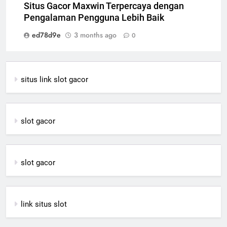
Situs Gacor Maxwin Terpercaya dengan
Pengalaman Pengguna Lebih Baik
ed78d9e
3 months ago
0
situs link slot gacor
slot gacor
slot gacor
link situs slot