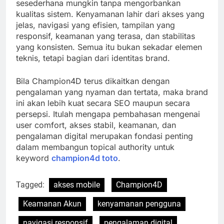
sesederhana mungkin tanpa mengorbankan
kualitas sistem. Kenyamanan lahir dari akses yang
jelas, navigasi yang efisien, tampilan yang
responsif, keamanan yang terasa, dan stabilitas
yang konsisten. Semua itu bukan sekadar elemen
teknis, tetapi bagian dari identitas brand.
Bila Champion4D terus dikaitkan dengan
pengalaman yang nyaman dan tertata, maka brand
ini akan lebih kuat secara SEO maupun secara
persepsi. Itulah mengapa pembahasan mengenai
user comfort, akses stabil, keamanan, dan
pengalaman digital merupakan fondasi penting
dalam membangun topical authority untuk
keyword
champion4d toto
.
Tagged:
akses mobile
Champion4D
Keamanan Akun
kenyamanan pengguna
navigasi responsif
pengalaman digital