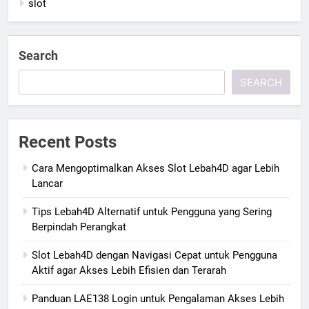
slot
Search
SEARCH
Recent Posts
Cara Mengoptimalkan Akses Slot Lebah4D agar Lebih
Lancar
Tips Lebah4D Alternatif untuk Pengguna yang Sering
Berpindah Perangkat
Slot Lebah4D dengan Navigasi Cepat untuk Pengguna
Aktif agar Akses Lebih Efisien dan Terarah
Panduan LAE138 Login untuk Pengalaman Akses Lebih