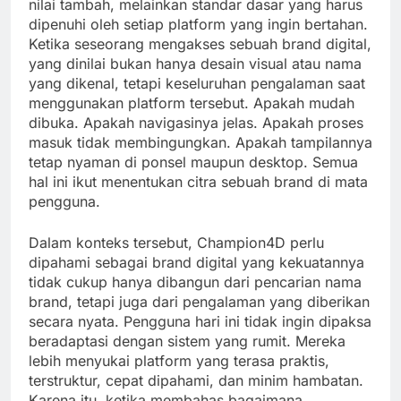
nilai tambah, melainkan standar dasar yang harus
dipenuhi oleh setiap platform yang ingin bertahan.
Ketika seseorang mengakses sebuah brand digital,
yang dinilai bukan hanya desain visual atau nama
yang dikenal, tetapi keseluruhan pengalaman saat
menggunakan platform tersebut. Apakah mudah
dibuka. Apakah navigasinya jelas. Apakah proses
masuk tidak membingungkan. Apakah tampilannya
tetap nyaman di ponsel maupun desktop. Semua
hal ini ikut menentukan citra sebuah brand di mata
pengguna.
Dalam konteks tersebut, Champion4D perlu
dipahami sebagai brand digital yang kekuatannya
tidak cukup hanya dibangun dari pencarian nama
brand, tetapi juga dari pengalaman yang diberikan
secara nyata. Pengguna hari ini tidak ingin dipaksa
beradaptasi dengan sistem yang rumit. Mereka
lebih menyukai platform yang terasa praktis,
terstruktur, cepat dipahami, dan minim hambatan.
Karena itu, ketika membahas bagaimana