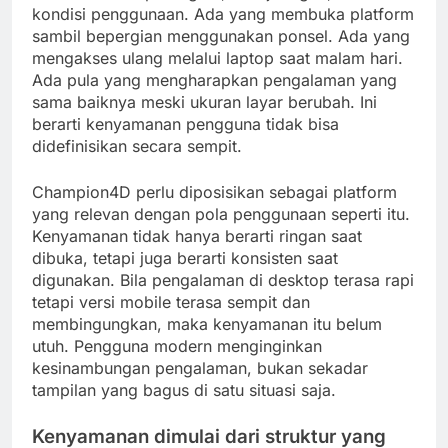
kondisi penggunaan. Ada yang membuka platform
sambil bepergian menggunakan ponsel. Ada yang
mengakses ulang melalui laptop saat malam hari.
Ada pula yang mengharapkan pengalaman yang
sama baiknya meski ukuran layar berubah. Ini
berarti kenyamanan pengguna tidak bisa
didefinisikan secara sempit.
Champion4D perlu diposisikan sebagai platform
yang relevan dengan pola penggunaan seperti itu.
Kenyamanan tidak hanya berarti ringan saat
dibuka, tetapi juga berarti konsisten saat
digunakan. Bila pengalaman di desktop terasa rapi
tetapi versi mobile terasa sempit dan
membingungkan, maka kenyamanan itu belum
utuh. Pengguna modern menginginkan
kesinambungan pengalaman, bukan sekadar
tampilan yang bagus di satu situasi saja.
Kenyamanan dimulai dari struktur yang