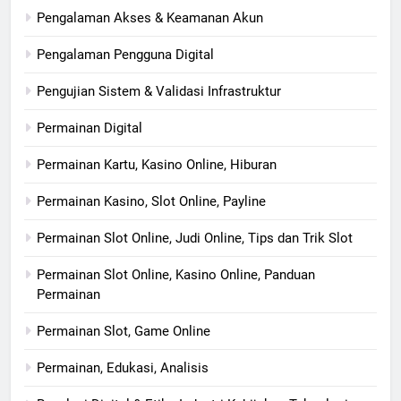
Pengalaman Akses & Keamanan Akun
Pengalaman Pengguna Digital
Pengujian Sistem & Validasi Infrastruktur
Permainan Digital
Permainan Kartu, Kasino Online, Hiburan
Permainan Kasino, Slot Online, Payline
Permainan Slot Online, Judi Online, Tips dan Trik Slot
Permainan Slot Online, Kasino Online, Panduan
Permainan
Permainan Slot, Game Online
Permainan, Edukasi, Analisis