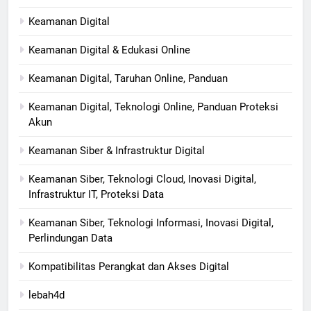
Keamanan Digital
Keamanan Digital & Edukasi Online
Keamanan Digital, Taruhan Online, Panduan
Keamanan Digital, Teknologi Online, Panduan Proteksi
Akun
Keamanan Siber & Infrastruktur Digital
Keamanan Siber, Teknologi Cloud, Inovasi Digital,
Infrastruktur IT, Proteksi Data
Keamanan Siber, Teknologi Informasi, Inovasi Digital,
Perlindungan Data
Kompatibilitas Perangkat dan Akses Digital
lebah4d