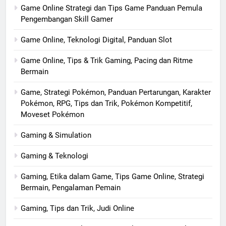
Game Online Strategi dan Tips Game Panduan Pemula
Pengembangan Skill Gamer
Game Online, Teknologi Digital, Panduan Slot
Game Online, Tips & Trik Gaming, Pacing dan Ritme
Bermain
Game, Strategi Pokémon, Panduan Pertarungan, Karakter
Pokémon, RPG, Tips dan Trik, Pokémon Kompetitif,
Moveset Pokémon
Gaming & Simulation
Gaming & Teknologi
Gaming, Etika dalam Game, Tips Game Online, Strategi
Bermain, Pengalaman Pemain
Gaming, Tips dan Trik, Judi Online