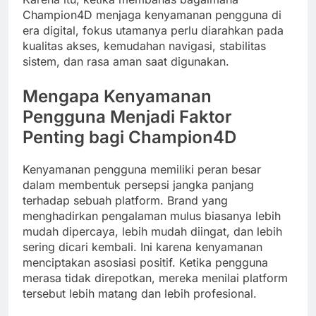
Champion4D menjaga kenyamanan pengguna di
era digital, fokus utamanya perlu diarahkan pada
kualitas akses, kemudahan navigasi, stabilitas
sistem, dan rasa aman saat digunakan.
Mengapa Kenyamanan
Pengguna Menjadi Faktor
Penting bagi Champion4D
Kenyamanan pengguna memiliki peran besar
dalam membentuk persepsi jangka panjang
terhadap sebuah platform. Brand yang
menghadirkan pengalaman mulus biasanya lebih
mudah dipercaya, lebih mudah diingat, dan lebih
sering dicari kembali. Ini karena kenyamanan
menciptakan asosiasi positif. Ketika pengguna
merasa tidak direpotkan, mereka menilai platform
tersebut lebih matang dan lebih profesional.