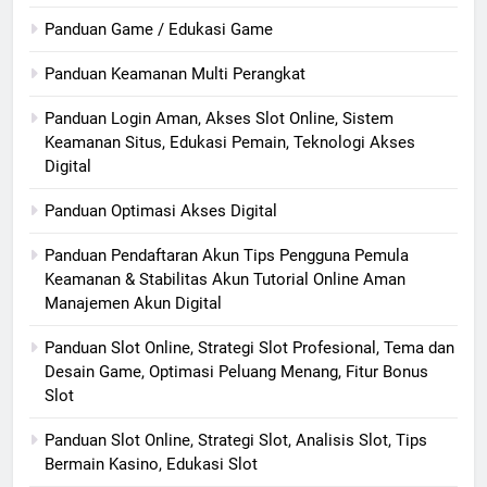
Panduan Game / Edukasi Game
Panduan Keamanan Multi Perangkat
Panduan Login Aman, Akses Slot Online, Sistem
Keamanan Situs, Edukasi Pemain, Teknologi Akses
Digital
Panduan Optimasi Akses Digital
Panduan Pendaftaran Akun Tips Pengguna Pemula
Keamanan & Stabilitas Akun Tutorial Online Aman
Manajemen Akun Digital
Panduan Slot Online, Strategi Slot Profesional, Tema dan
Desain Game, Optimasi Peluang Menang, Fitur Bonus
Slot
Panduan Slot Online, Strategi Slot, Analisis Slot, Tips
Bermain Kasino, Edukasi Slot