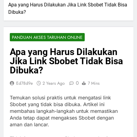
Apa yang Harus Dilakukan Jika Link Sbobet Tidak Bisa
Dibuka?
PANDUAN AKSES TARUHAN ONLINE
Apa yang Harus Dilakukan
Jika Link Sbobet Tidak Bisa
Dibuka?
0
Ed78d9e
2 Years Ago
7 Mins
Temukan solusi praktis untuk mengatasi link
Sbobet yang tidak bisa dibuka. Artikel ini
membahas langkah-langkah untuk memastikan
Anda tetap dapat mengakses Sbobet dengan
aman dan lancar.