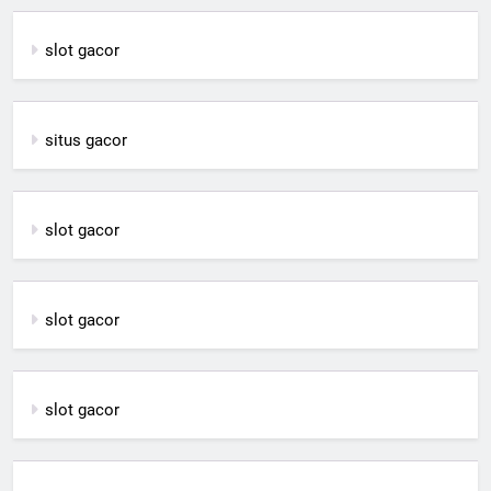
slot gacor
situs gacor
slot gacor
slot gacor
slot gacor