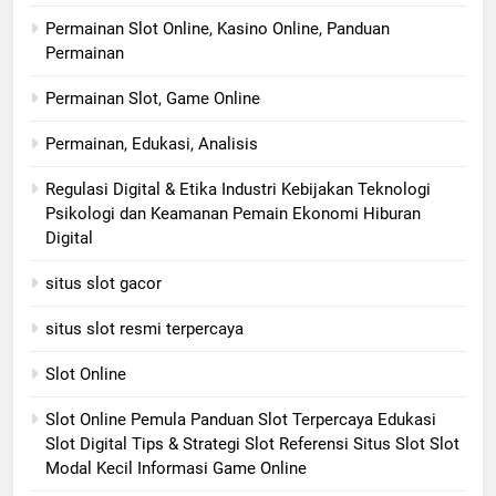
Permainan Slot Online, Kasino Online, Panduan
Permainan
Permainan Slot, Game Online
Permainan, Edukasi, Analisis
Regulasi Digital & Etika Industri Kebijakan Teknologi
Psikologi dan Keamanan Pemain Ekonomi Hiburan
Digital
situs slot gacor
situs slot resmi terpercaya
Slot Online
Slot Online Pemula Panduan Slot Terpercaya Edukasi
Slot Digital Tips & Strategi Slot Referensi Situs Slot Slot
Modal Kecil Informasi Game Online