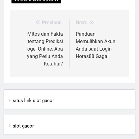
Previous:
Next:
Post
navigation
Mitos dan Fakta
Panduan
tentang Prediksi
Memulihkan Akun
Togel Online: Apa
Anda saat Login
yang Perlu Anda
Horas88 Gagal
Ketahui?
situs link slot gacor
slot gacor