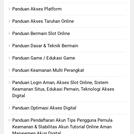
Panduan Akses Platform
Panduan Akses Taruhan Online
Panduan Bermain Slot Online
Panduan Dasar & Teknik Bermain
Panduan Game / Edukasi Game
Panduan Keamanan Multi Perangkat
Panduan Login Aman, Akses Slot Online, Sistem
Keamanan Situs, Edukasi Pemain, Teknologi Akses
Digital
Panduan Optimasi Akses Digital
Panduan Pendaftaran Akun Tips Pengguna Pemula
Keamanan & Stabilitas Akun Tutorial Online Aman
Manajemen Akun Digital