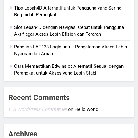
Tips Lebah4D Alternatif untuk Pengguna yang Sering
Berpindah Perangkat
Slot Lebah4D dengan Navigasi Cepat untuk Pengguna
Aktif agar Akses Lebih Efisien dan Terarah
Panduan LAE138 Login untuk Pengalaman Akses Lebih
Nyaman dan Aman
Cara Memastikan Edwinslot Alternatif Sesuai dengan
Perangkat untuk Akses yang Lebih Stabil
Recent Comments
A WordPress Commenter
on
Hello world!
Archives