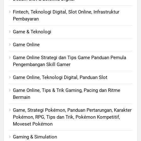
Fintech, Teknologi Digital, Slot Online, Infrastruktur
Pembayaran
Game & Teknologi
Game Online
Game Online Strategi dan Tips Game Panduan Pemula
Pengembangan Skill Gamer
Game Online, Teknologi Digital, Panduan Slot
Game Online, Tips & Trik Gaming, Pacing dan Ritme
Bermain
Game, Strategi Pokémon, Panduan Pertarungan, Karakter
Pokémon, RPG, Tips dan Trik, Pokémon Kompetitif,
Moveset Pokémon
Gaming & Simulation