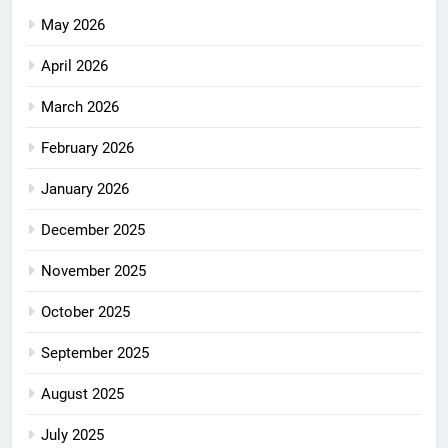
May 2026
April 2026
March 2026
February 2026
January 2026
December 2025
November 2025
October 2025
September 2025
August 2025
July 2025