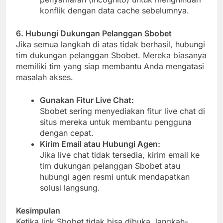
konflik dengan data cache sebelumnya.
6. Hubungi Dukungan Pelanggan Sbobet
Jika semua langkah di atas tidak berhasil, hubungi
tim dukungan pelanggan Sbobet. Mereka biasanya
memiliki tim yang siap membantu Anda mengatasi
masalah akses.
Gunakan Fitur Live Chat:
Sbobet sering menyediakan fitur live chat di
situs mereka untuk membantu pengguna
dengan cepat.
Kirim Email atau Hubungi Agen:
Jika live chat tidak tersedia, kirim email ke
tim dukungan pelanggan Sbobet atau
hubungi agen resmi untuk mendapatkan
solusi langsung.
Kesimpulan
Ketika link Sbobet tidak bisa dibuka, langkah-