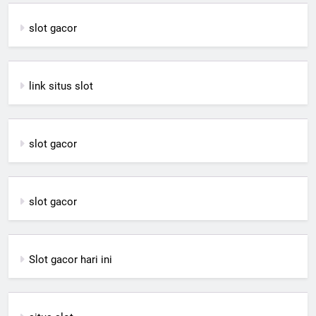
slot gacor
link situs slot
slot gacor
slot gacor
Slot gacor hari ini