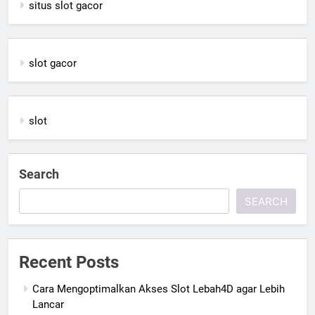
situs slot gacor
slot gacor
slot
Search
SEARCH
Recent Posts
Cara Mengoptimalkan Akses Slot Lebah4D agar Lebih
Lancar