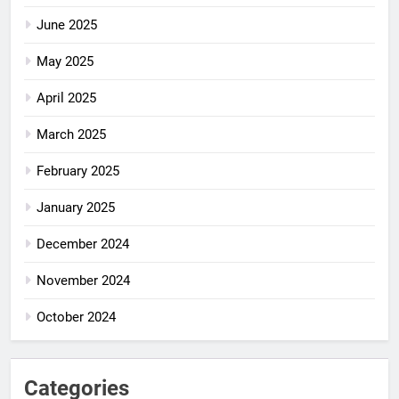
June 2025
May 2025
April 2025
March 2025
February 2025
January 2025
December 2024
November 2024
October 2024
Categories