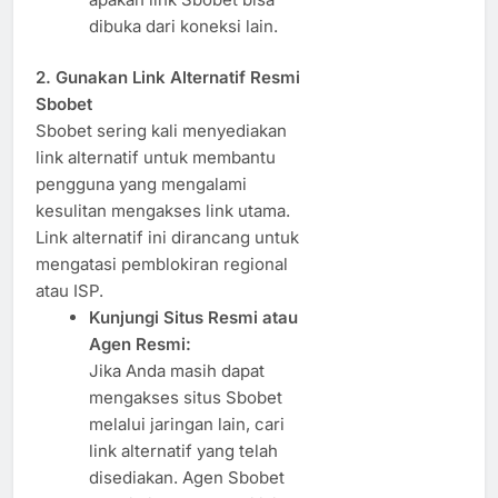
dibuka dari koneksi lain.
2. Gunakan Link Alternatif Resmi
Sbobet
Sbobet sering kali menyediakan
link alternatif untuk membantu
pengguna yang mengalami
kesulitan mengakses link utama.
Link alternatif ini dirancang untuk
mengatasi pemblokiran regional
atau ISP.
Kunjungi Situs Resmi atau
Agen Resmi:
Jika Anda masih dapat
mengakses situs Sbobet
melalui jaringan lain, cari
link alternatif yang telah
disediakan. Agen Sbobet