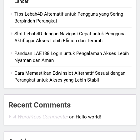
Lancar
Tips Lebah4D Alternatif untuk Pengguna yang Sering
Berpindah Perangkat
Slot Lebah4D dengan Navigasi Cepat untuk Pengguna
Aktif agar Akses Lebih Efisien dan Terarah
Panduan LAE138 Login untuk Pengalaman Akses Lebih
Nyaman dan Aman
Cara Memastikan Edwinslot Alternatif Sesuai dengan
Perangkat untuk Akses yang Lebih Stabil
Recent Comments
A WordPress Commenter
on
Hello world!