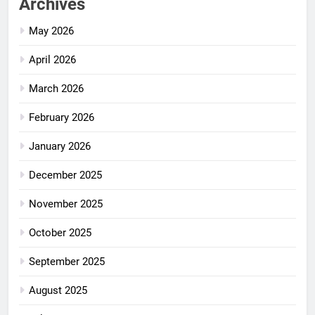
Archives
May 2026
April 2026
March 2026
February 2026
January 2026
December 2025
November 2025
October 2025
September 2025
August 2025