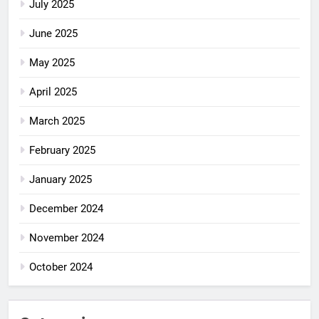
July 2025
June 2025
May 2025
April 2025
March 2025
February 2025
January 2025
December 2024
November 2024
October 2024