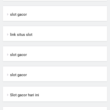
slot gacor
link situs slot
slot gacor
slot gacor
Slot gacor hari ini