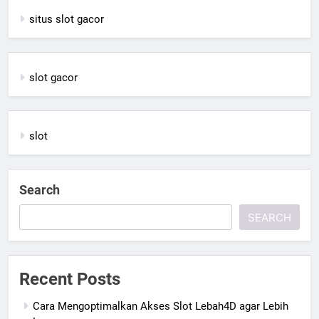
situs slot gacor
slot gacor
slot
Search
SEARCH
Recent Posts
Cara Mengoptimalkan Akses Slot Lebah4D agar Lebih