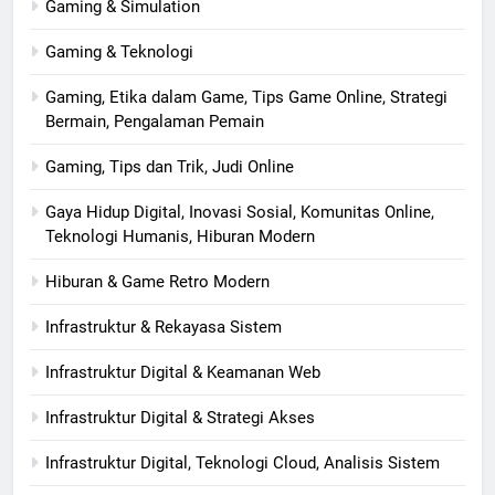
Gaming & Simulation
Gaming & Teknologi
Gaming, Etika dalam Game, Tips Game Online, Strategi
Bermain, Pengalaman Pemain
Gaming, Tips dan Trik, Judi Online
Gaya Hidup Digital, Inovasi Sosial, Komunitas Online,
Teknologi Humanis, Hiburan Modern
Hiburan & Game Retro Modern
Infrastruktur & Rekayasa Sistem
Infrastruktur Digital & Keamanan Web
Infrastruktur Digital & Strategi Akses
Infrastruktur Digital, Teknologi Cloud, Analisis Sistem