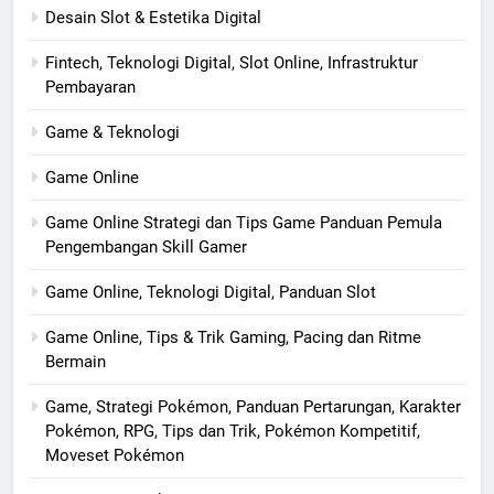
Desain Slot & Estetika Digital
Fintech, Teknologi Digital, Slot Online, Infrastruktur
Pembayaran
Game & Teknologi
Game Online
Game Online Strategi dan Tips Game Panduan Pemula
Pengembangan Skill Gamer
Game Online, Teknologi Digital, Panduan Slot
Game Online, Tips & Trik Gaming, Pacing dan Ritme
Bermain
Game, Strategi Pokémon, Panduan Pertarungan, Karakter
Pokémon, RPG, Tips dan Trik, Pokémon Kompetitif,
Moveset Pokémon