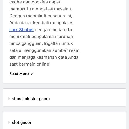
cache dan cookies dapat
membantu mengatasi masalah.
Dengan mengikuti panduan ini,
Anda dapat kembali mengakses
Link Sbobet
dengan mudah dan
menikmati pengalaman taruhan
tanpa gangguan. Ingatlah untuk
selalu menggunakan sumber resmi
dan menjaga keamanan data Anda
saat bermain online.
Read More
situs link slot gacor
slot gacor