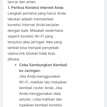
lancar dan aman.
1. Periksa Koneksi Internet Anda
Langkah pertama yang harus Anda
lakukan adalah memastikan
koneksi internet Anda berjalan
dengan baik. Masalah sederhana
seperti koneksi Wi-Fi yang
terputus atau jaringan data yang
lambat bisa menjadi penyebab
utama link Sbobet tidak bisa
dibuka.
Coba Sambungkan Kembali
ke Jaringan:
Jika Anda menggunakan
Wi-Fi, matikan lalu hidupkan
kembali router Anda. Jika
Anda menggunakan data
seluler, coba matikan dan
nyalakan kembali koneksi