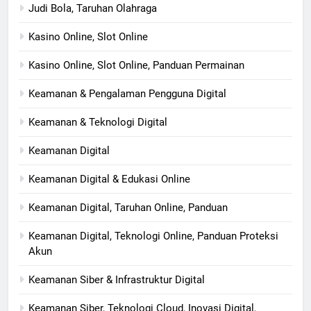
Judi Bola, Taruhan Olahraga
Kasino Online, Slot Online
Kasino Online, Slot Online, Panduan Permainan
Keamanan & Pengalaman Pengguna Digital
Keamanan & Teknologi Digital
Keamanan Digital
Keamanan Digital & Edukasi Online
Keamanan Digital, Taruhan Online, Panduan
Keamanan Digital, Teknologi Online, Panduan Proteksi
Akun
Keamanan Siber & Infrastruktur Digital
Keamanan Siber, Teknologi Cloud, Inovasi Digital,