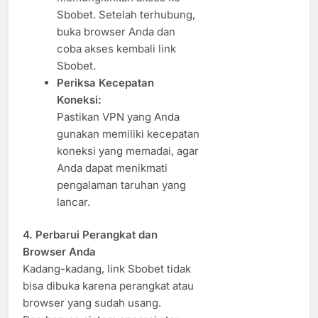
Sbobet. Setelah terhubung,
buka browser Anda dan
coba akses kembali link
Sbobet.
Periksa Kecepatan
Koneksi:
Pastikan VPN yang Anda
gunakan memiliki kecepatan
koneksi yang memadai, agar
Anda dapat menikmati
pengalaman taruhan yang
lancar.
4. Perbarui Perangkat dan
Browser Anda
Kadang-kadang, link Sbobet tidak
bisa dibuka karena perangkat atau
browser yang sudah usang.