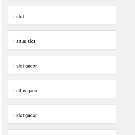
slot
situs slot
slot gacor
situs gacor
slot gacor