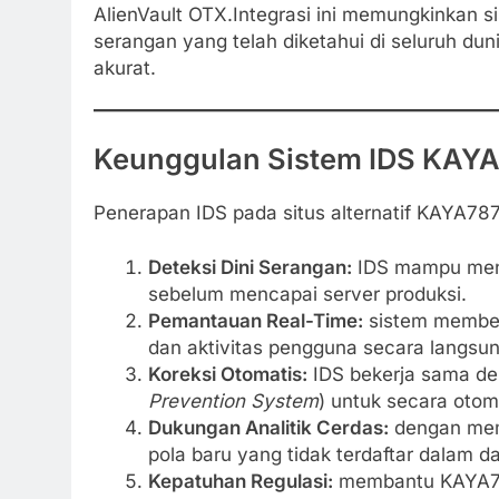
AlienVault OTX.Integrasi ini memungkinkan si
serangan yang telah diketahui di seluruh dun
akurat.
Keunggulan Sistem IDS KAY
Penerapan IDS pada situs alternatif KAYA78
Deteksi Dini Serangan:
IDS mampu mende
sebelum mencapai server produksi.
Pemantauan Real-Time:
sistem memberik
dan aktivitas pengguna secara langsun
Koreksi Otomatis:
IDS bekerja sama den
Prevention System
) untuk secara otom
Dukungan Analitik Cerdas:
dengan me
pola baru yang tidak terdaftar dalam d
Kepatuhan Regulasi:
membantu KAYA787