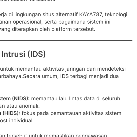
ja di lingkungan situs alternatif KAYA787, teknologi
an operasional, serta bagaimana sistem ini
ang diterapkan oleh platform tersebut.
Intrusi (IDS)
untuk memantau aktivitas jaringan dan mendeteksi
berbahaya.Secara umum, IDS terbagi menjadi dua
stem (NIDS):
memantau lalu lintas data di seluruh
an atau anomali.
 (HIDS):
fokus pada pemantauan aktivitas sistem
ost individual.
n tersebut untuk memastikan pengawasan