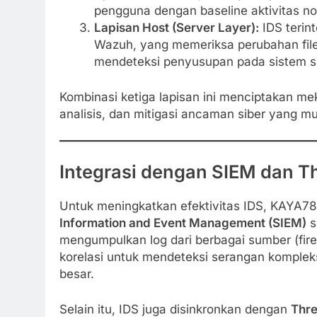
pengguna dengan baseline aktivitas no
Lapisan Host (Server Layer):
IDS terin
Wazuh, yang memeriksa perubahan file, 
mendeteksi penyusupan pada sistem s
Kombinasi ketiga lapisan ini menciptakan m
analisis, dan mitigasi ancaman siber yang mu
Integrasi dengan SIEM dan Th
Untuk meningkatkan efektivitas IDS, KAYA7
Information and Event Management (SIEM)
s
mengumpulkan log dari berbagai sumber (fire
korelasi untuk mendeteksi serangan komplek
besar.
Selain itu, IDS juga disinkronkan dengan
Thre