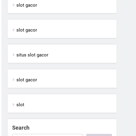
slot gacor
slot gacor
situs slot gacor
slot gacor
slot
Search