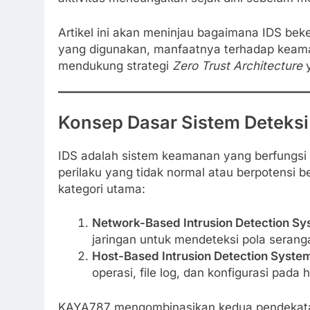
Artikel ini akan meninjau bagaimana IDS beker
yang digunakan, manfaatnya terhadap keaman
mendukung strategi
Zero Trust Architecture
y
Konsep Dasar Sistem Deteksi 
IDS adalah sistem keamanan yang berfungsi 
perilaku yang tidak normal atau berpotensi 
kategori utama:
Network-Based Intrusion Detection Sy
jaringan untuk mendeteksi pola serang
Host-Based Intrusion Detection System
operasi, file log, dan konfigurasi pada h
KAYA787 mengombinasikan kedua pendekata