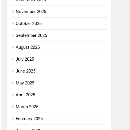
November 2025
October 2025
September 2025
August 2025
July 2025
June 2025
May 2025
April 2025
March 2025
February 2025