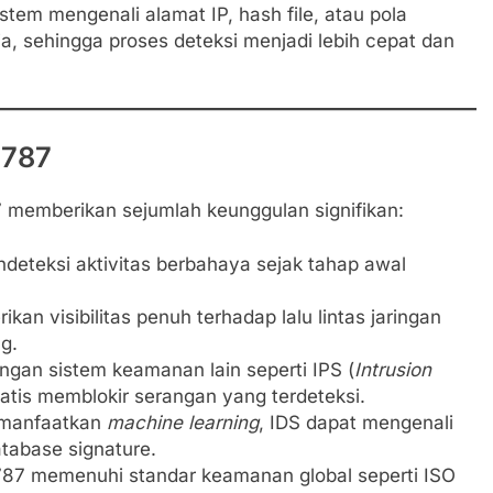
stem mengenali alamat IP, hash file, atau pola
ia, sehingga proses deteksi menjadi lebih cepat dan
A787
7 memberikan sejumlah keunggulan signifikan:
teksi aktivitas berbahaya sejak tahap awal
an visibilitas penuh terhadap lalu lintas jaringan
g.
gan sistem keamanan lain seperti IPS (
Intrusion
atis memblokir serangan yang terdeteksi.
manfaatkan
machine learning
, IDS dapat mengenali
atabase signature.
 memenuhi standar keamanan global seperti ISO