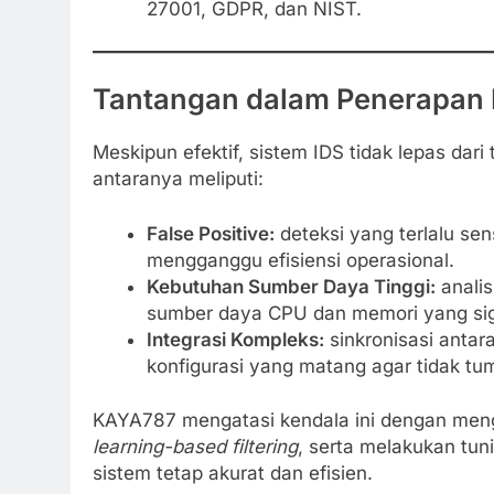
27001, GDPR, dan NIST.
Tantangan dalam Penerapan 
Meskipun efektif, sistem IDS tidak lepas dar
antaranya meliputi:
False Positive:
deteksi yang terlalu sen
mengganggu efisiensi operasional.
Kebutuhan Sumber Daya Tinggi:
analis
sumber daya CPU dan memori yang sig
Integrasi Kompleks:
sinkronisasi antar
konfigurasi yang matang agar tidak tum
KAYA787 mengatasi kendala ini dengan men
learning-based filtering
, serta melakukan tun
sistem tetap akurat dan efisien.