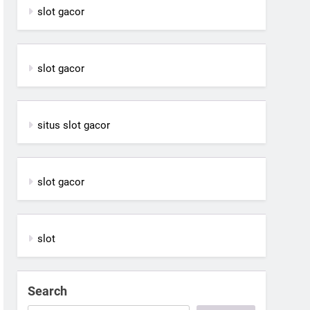
slot gacor
slot gacor
situs slot gacor
slot gacor
slot
Search