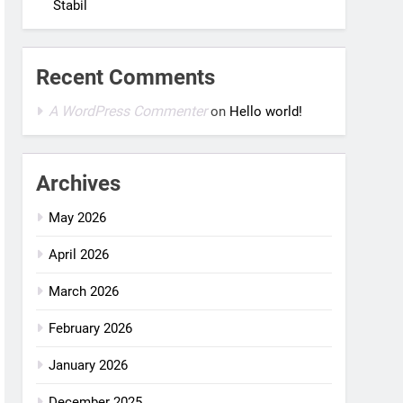
Stabil
Recent Comments
A WordPress Commenter
on
Hello world!
Archives
May 2026
April 2026
March 2026
February 2026
January 2026
December 2025