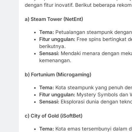
dengan fitur inovatif. Berikut beberapa reko
a) Steam Tower (NetEnt)
Tema:
Petualangan steampunk dengan 
Fitur unggulan:
Free spins bertingkat de
berikutnya.
Sensasi:
Mendaki menara dengan meka
kemenangan.
b) Fortunium (Microgaming)
Tema:
Kota steampunk yang penuh denga
Fitur unggulan:
Mystery Symbols dan W
Sensasi:
Eksplorasi dunia dengan teknol
c) City of Gold (iSoftBet)
Tema:
Kota emas tersembunyi dalam d