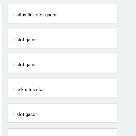
situs link slot gacor
slot gacor
slot gacor
link situs slot
slot gacor