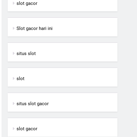
slot gacor
Slot gacor hari ini
situs slot
slot
situs slot gacor
slot gacor