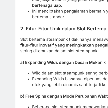
bertenaga uap
.
Ini menciptakan pengalaman bermain y
bertema standar.
2.
Fitur-Fitur Unik dalam Slot Bertem
Slot bertema steampunk tidak hanya menawa
fitur-fitur inovatif yang meningkatkan peng
sering ditemukan dalam slot steampunk:
a) Expanding Wilds dengan Desain Mekanik
Wild dalam slot steampunk sering ber
Expanding Wilds biasanya diperluas d
efek yang lebih dinamis saat terjadi 
b) Free Spins dengan Mode Perubahan Wakt
Beberapa slot steampunk menawarka