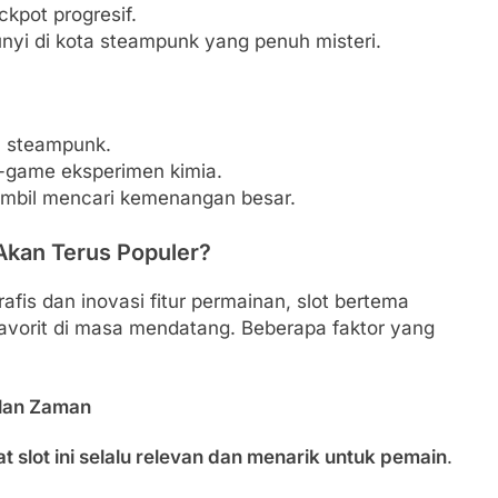
kpot progresif.
i di kota steampunk yang penuh misteri.
m steampunk.
-game eksperimen kimia.
ambil mencari kemenangan besar.
kan Terus Populer?
is dan inovasi fitur permainan, slot bertema
favorit di masa mendatang. Beberapa faktor yang
alan Zaman
t slot ini selalu relevan dan menarik untuk pemain
.