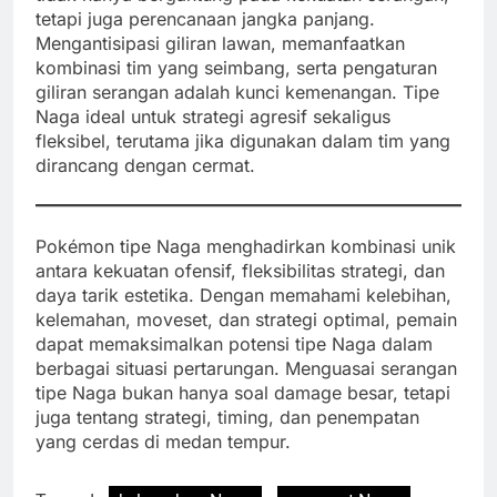
tetapi juga perencanaan jangka panjang.
Mengantisipasi giliran lawan, memanfaatkan
kombinasi tim yang seimbang, serta pengaturan
giliran serangan adalah kunci kemenangan. Tipe
Naga ideal untuk strategi agresif sekaligus
fleksibel, terutama jika digunakan dalam tim yang
dirancang dengan cermat.
Pokémon tipe Naga menghadirkan kombinasi unik
antara kekuatan ofensif, fleksibilitas strategi, dan
daya tarik estetika. Dengan memahami kelebihan,
kelemahan, moveset, dan strategi optimal, pemain
dapat memaksimalkan potensi tipe Naga dalam
berbagai situasi pertarungan. Menguasai serangan
tipe Naga bukan hanya soal damage besar, tetapi
juga tentang strategi, timing, dan penempatan
yang cerdas di medan tempur.