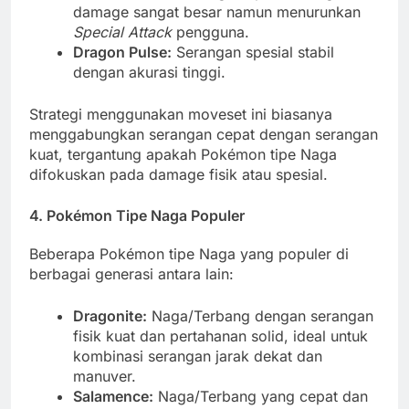
damage sangat besar namun menurunkan
Special Attack
pengguna.
Dragon Pulse:
Serangan spesial stabil
dengan akurasi tinggi.
Strategi menggunakan moveset ini biasanya
menggabungkan serangan cepat dengan serangan
kuat, tergantung apakah Pokémon tipe Naga
difokuskan pada damage fisik atau spesial.
4. Pokémon Tipe Naga Populer
Beberapa Pokémon tipe Naga yang populer di
berbagai generasi antara lain:
Dragonite:
Naga/Terbang dengan serangan
fisik kuat dan pertahanan solid, ideal untuk
kombinasi serangan jarak dekat dan
manuver.
Salamence:
Naga/Terbang yang cepat dan