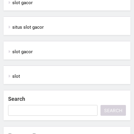
slot gacor
situs slot gacor
slot gacor
slot
Search
SEARCH