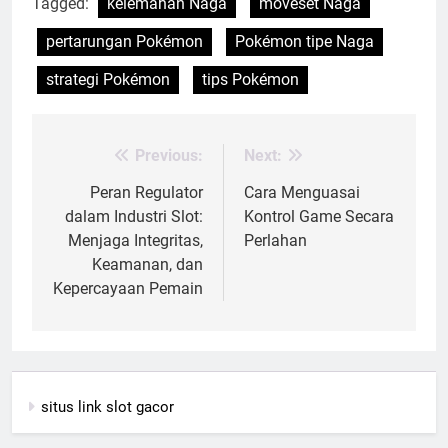
Tagged:
kelemahan Naga
moveset Naga
pertarungan Pokémon
Pokémon tipe Naga
strategi Pokémon
tips Pokémon
Previous:
Next:
Post
navigation
Peran Regulator
Cara Menguasai
dalam Industri Slot:
Kontrol Game Secara
Menjaga Integritas,
Perlahan
Keamanan, dan
Kepercayaan Pemain
situs link slot gacor