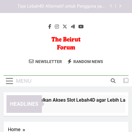
Skip
Slot Lebah4D dengan Navigasi Cepat untuk
to
Pengguna Aktif agar Akses Lebih Efisien dan
Terarah
content
Panduan LAE138 Login untuk Pengalaman Akses
Lebih Nyaman dan Aman
Cara Mengoptimalkan Akses Slot Lebah4D agar
Lebih Lancar
Tips Lebah4D Alternatif untuk Pengguna yang
Sering Berpindah Perangkat
The Beirut
Ikuti Diskusi Dan Berita Terkini Di The
Slot Lebah4D dengan Navigasi Cepat untuk
NEWSLETTER
RANDOM NEWS
Pengguna Aktif agar Akses Lebih Efisien dan
Forum
Beirut Forum. Platform Untuk Berbagai
Terarah
Panduan LAE138 Login untuk Pengalaman Akses
Topik Dan Isu Global.
Lebih Nyaman dan Aman
MENU
ara Mengoptimalkan Akses Slot Lebah4D agar Lebih Lancar
HEADLINES
 Months Ago
Home