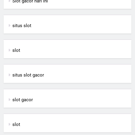
Slot gacor hari ini
situs slot
slot
situs slot gacor
slot gacor
slot