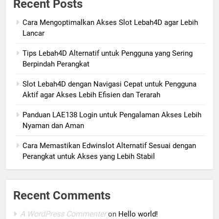
Recent Posts
Cara Mengoptimalkan Akses Slot Lebah4D agar Lebih
Lancar
Tips Lebah4D Alternatif untuk Pengguna yang Sering
Berpindah Perangkat
Slot Lebah4D dengan Navigasi Cepat untuk Pengguna
Aktif agar Akses Lebih Efisien dan Terarah
Panduan LAE138 Login untuk Pengalaman Akses Lebih
Nyaman dan Aman
Cara Memastikan Edwinslot Alternatif Sesuai dengan
Perangkat untuk Akses yang Lebih Stabil
Recent Comments
A WordPress Commenter
on
Hello world!