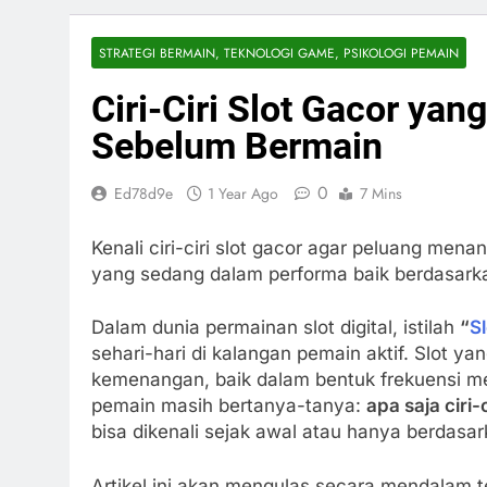
STRATEGI BERMAIN, TEKNOLOGI GAME, PSIKOLOGI PEMAIN
Ciri-Ciri Slot Gacor yan
Sebelum Bermain
0
Ed78d9e
1 Year Ago
7 Mins
Kenali ciri-ciri slot gacor agar peluang mena
yang sedang dalam performa baik berdasarkan
Dalam dunia permainan slot digital, istilah
“
S
sehari-hari di kalangan pemain aktif. Slot 
kemenangan, baik dalam bentuk frekuensi 
pemain masih bertanya-tanya:
apa saja ciri
bisa dikenali sejak awal atau hanya berdas
Artikel ini akan mengulas secara mendalam 