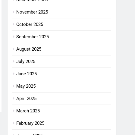
November 2025
October 2025
September 2025
August 2025
July 2025
June 2025
May 2025
April 2025
March 2025
February 2025