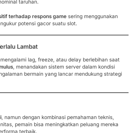
nominal taruhan.
itif terhadap respons game
sering menggunakan
ngukur potensi gacor suatu slot.
Terlalu Lambat
mengalami lag, freeze, atau delay berlebihan saat
 mulus
, menandakan sistem server dalam kondisi
 pengalaman bermain yang lancar mendukung strategi
i
, namun dengan kombinasi pemahaman teknis,
nitas, pemain bisa meningkatkan peluang mereka
rforma terbaik.