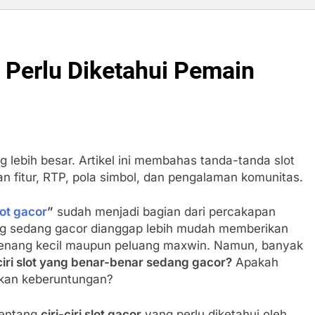
g Perlu Diketahui Pemain
ng lebih besar. Artikel ini membahas tanda-tanda slot
 fitur, RTP, pola simbol, dan pengalaman komunitas.
lot gacor
”
sudah menjadi bagian dari percakapan
yang sedang gacor dianggap lebih mudah memberikan
menang kecil maupun peluang maxwin. Namun, banyak
-ciri slot yang benar-benar sedang gacor?
Apakah
arkan keberuntungan?
tentang
ciri-ciri slot gacor
yang perlu diketahui oleh