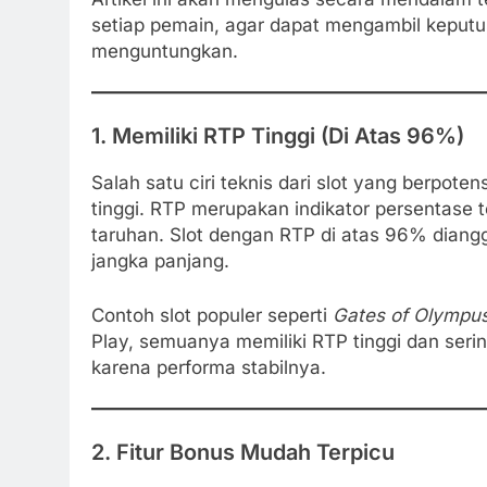
setiap pemain, agar dapat mengambil keputus
menguntungkan.
1.
Memiliki RTP Tinggi (Di Atas 96%)
Salah satu ciri teknis dari slot yang berpoten
tinggi. RTP merupakan indikator persentase 
taruhan. Slot dengan RTP di atas 96% diang
jangka panjang.
Contoh slot populer seperti
Gates of Olympu
Play, semuanya memiliki RTP tinggi dan seri
karena performa stabilnya.
2.
Fitur Bonus Mudah Terpicu