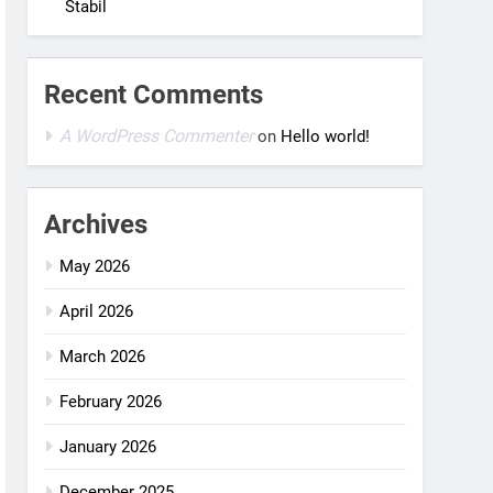
Stabil
Recent Comments
A WordPress Commenter
on
Hello world!
Archives
May 2026
April 2026
March 2026
February 2026
January 2026
December 2025