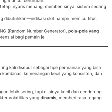
ring muncul berurutan.
 tetapi nyaris menang, memberi sinyal sistem sedang
ng dibutuhkan—indikasi slot hampir memicu fitur.
RNG (Random Number Generator),
pola-pola yang
tensial bagi pemain jeli.
ring kali disebut sebagai tipe permainan yang bisa
 kombinasi kemenangan kecil yang konsisten, dan
n lebih sering, tapi nilainya kecil dan cenderung
kter volatilitas yang
dinamis
, memberi rasa tegang