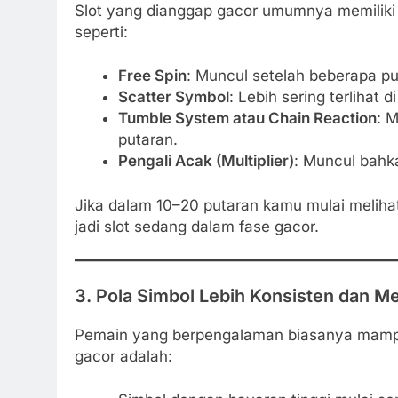
Slot yang dianggap gacor umumnya memilik
seperti:
Free Spin
: Muncul setelah beberapa pu
Scatter Symbol
: Lebih sering terlihat 
Tumble System atau Chain Reaction
: 
putaran.
Pengali Acak (Multiplier)
: Muncul bahk
Jika dalam 10–20 putaran kamu mulai melihat s
jadi slot sedang dalam fase gacor.
3.
Pola Simbol Lebih Konsisten dan 
Pemain yang berpengalaman biasanya ma
gacor adalah: