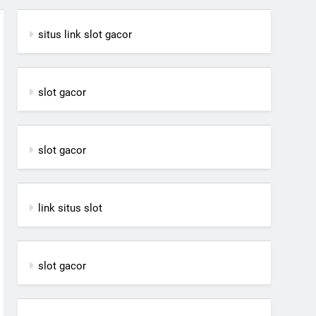
situs link slot gacor
slot gacor
slot gacor
link situs slot
slot gacor