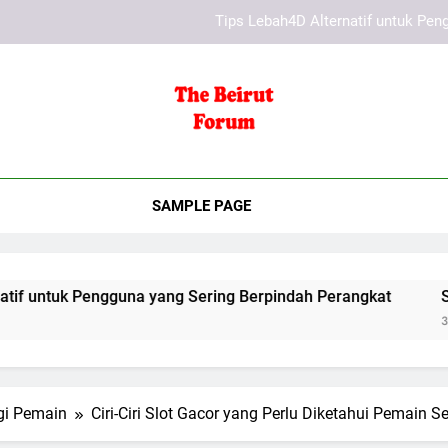
Tips Lebah4D Alternatif untuk Pen
Slot Lebah4D dengan Navigasi Cepat untuk Pengguna Aktif
Panduan LAE138 Login untuk Peng
 Beirut Forum
Cara Mengoptimalkan 
usi Dan Berita Terkini Di The Beirut Forum. Platform Untuk Berba
Tips Lebah4D Alternatif untuk Pen
SAMPLE PAGE
Slot Lebah4D dengan Navigasi Cepat untuk Pengguna Aktif
Panduan LAE138 Login untuk Peng
Pengguna yang Sering Berpindah Perangkat
Slot Lebah4D
3 Months Ago
ogi Pemain
Ciri-Ciri Slot Gacor yang Perlu Diketahui Pemain 