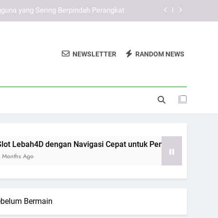
gguna yang Sering Berpindah Perangkat
 agar Akses Lebih Efisien dan Terarah
alaman Akses Lebih Nyaman dan Aman
NEWSLETTER
RANDOM NEWS
Akses Slot Lebah4D agar Lebih Lancar
gai Topik Dan Isu Global.
gguna yang Sering Berpindah Perangkat
 agar Akses Lebih Efisien dan Terarah
alaman Akses Lebih Nyaman dan Aman
 dengan Navigasi Cepat untuk Pengguna Aktif agar Akses Lebi
Sebelum Bermain