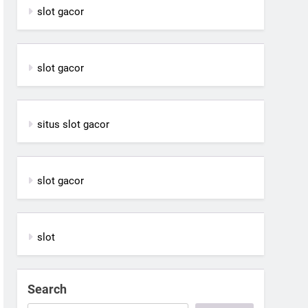
slot gacor
slot gacor
situs slot gacor
slot gacor
slot
Search