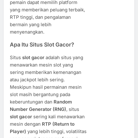
pemain dapat memilih platform
yang memberikan peluang terbaik,
RTP tinggi, dan pengalaman
bermain yang lebih
menyenangkan.
Apa Itu Situs Slot Gacor?
Situs
slot gacor
adalah situs yang
menawarkan mesin slot yang
sering memberikan kemenangan
atau jackpot lebih sering.
Meskipun hasil permainan mesin
slot masih bergantung pada
keberuntungan dan
Random
Number Generator (RNG)
, situs
slot gacor
sering kali menawarkan
mesin dengan
RTP (Return to
Player)
yang lebih tinggi, volatilitas