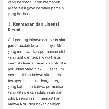
yang berbeda untuk memenuhi
preferensi gaya bermain pemain
yang berbeda.
3.
Keamanan dan Lisensi
Resmi
Ciri penting lainnya dari
situs slot
gacor
adalah keamanannya. Situs
yang menawarkan permainan slot
yang adil dan terpercaya harus
memiliki
lisensi resmi
dari otoritas
perjudian yang diakui. Lisensi ini
menunjukkan bahwa situs tersebut
beroperasi sesuai dengan regulasi
yang ketat dan bahwa permainan
yang ditawarkan adalah sah dan
adil. Lisensi resmi memastikan
bahwa
RNG
digunakan dengan