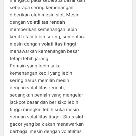
mengacu pada seberapa besar dan
seberapa sering kemenangan
diberikan oleh mesin slot. Mesin
dengan
volatilitas rendah
memberikan kemenangan lebih
kecil tetapi lebih sering, sementara
mesin dengan
volatilitas tinggi
menawarkan kemenangan besar
tetapi lebih jarang.
Pemain yang lebih suka
kemenangan kecil yang lebih
sering harus memilih mesin
dengan volatilitas rendah,
sedangkan pemain yang mengejar
jackpot besar dan berisiko lebih
tinggi mungkin lebih suka mesin
dengan volatilitas tinggi. Situs
slot
gacor
yang baik akan menawarkan
berbagai mesin dengan volatilitas