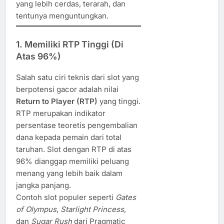
yang lebih cerdas, terarah, dan
tentunya menguntungkan.
1.
Memiliki RTP Tinggi (Di
Atas 96%)
Salah satu ciri teknis dari slot yang
berpotensi gacor adalah nilai
Return to Player (RTP)
yang tinggi.
RTP merupakan indikator
persentase teoretis pengembalian
dana kepada pemain dari total
taruhan. Slot dengan RTP di atas
96% dianggap memiliki peluang
menang yang lebih baik dalam
jangka panjang.
Contoh slot populer seperti
Gates
of Olympus
,
Starlight Princess
,
dan
Sugar Rush
dari Pragmatic