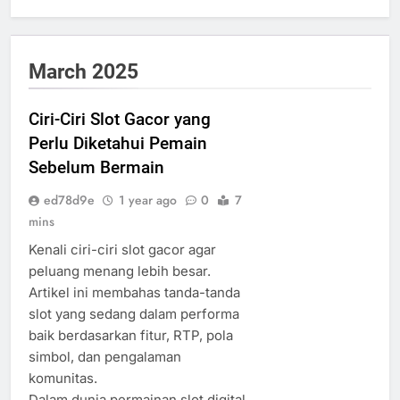
March 2025
Ciri-Ciri Slot Gacor yang
Perlu Diketahui Pemain
Sebelum Bermain
ed78d9e
1 year ago
0
7
mins
Kenali ciri-ciri slot gacor agar
peluang menang lebih besar.
Artikel ini membahas tanda-tanda
slot yang sedang dalam performa
baik berdasarkan fitur, RTP, pola
simbol, dan pengalaman
komunitas.
Dalam dunia permainan slot digital,