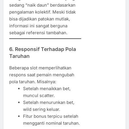
sedang “naik daun” berdasarkan
pengalaman kolektif. Meski tidak
bisa dijadikan patokan mutlak,
informasi ini sangat berguna
sebagai referensi tambahan.
6.
Responsif Terhadap Pola
Taruhan
Beberapa slot memperlihatkan
respons saat pemain mengubah
pola taruhan. Misalnya:
Setelah menaikkan bet,
muncul scatter.
Setelah menurunkan bet,
wild sering keluar.
Fitur bonus terpicu setelah
mengganti nominal taruhan.