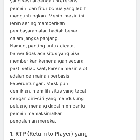
yang sesuai dengan preferensi
pemain, dan fitur bonus yang lebih
menguntungkan. Mesin-mesin ini
lebih sering memberikan
pembayaran atau hadiah besar
dalam jangka panjang.
Namun, penting untuk dicatat
bahwa tidak ada situs yang bisa
memberikan kemenangan secara
pasti setiap saat, karena mesin slot
adalah permainan berbasis
keberuntungan. Meskipun
demikian, memilih situs yang tepat
dengan ciri-ciri yang mendukung
peluang menang dapat membantu
pemain memaksimalkan
pengalaman mereka.
1.
RTP (Return to Player) yang