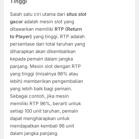
Tinggi
Salah satu ciri utama dari
situs slot
gacor
adalah mesin slot yang
ditawarkan memiliki
RTP (Return
to Player)
yang tinggi. RTP adalah
persentase dari total taruhan yang
diharapkan akan dikembalikan
kepada pemain dalam jangka
panjang. Mesin slot dengan RTP
yang tinggi (misalnya 96% atau
lebih) memberikan pengembalian
yang lebih baik bagi pemain.
Sebagai contoh, jika mesin
memiliki RTP 96%, berarti untuk
setiap 100 unit taruhan, pemain
dapat mengharapkan untuk
mendapatkan kembali 96 unit
dalam jangka panjang.