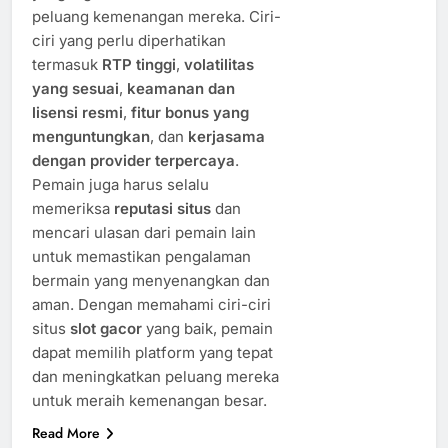
peluang kemenangan mereka. Ciri-
ciri yang perlu diperhatikan
termasuk
RTP tinggi
,
volatilitas
yang sesuai
,
keamanan dan
lisensi resmi
,
fitur bonus yang
menguntungkan
, dan
kerjasama
dengan provider terpercaya
.
Pemain juga harus selalu
memeriksa
reputasi situs
dan
mencari ulasan dari pemain lain
untuk memastikan pengalaman
bermain yang menyenangkan dan
aman. Dengan memahami ciri-ciri
situs
slot gacor
yang baik, pemain
dapat memilih platform yang tepat
dan meningkatkan peluang mereka
untuk meraih kemenangan besar.
Read More