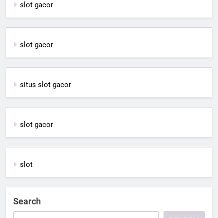
slot gacor
slot gacor
situs slot gacor
slot gacor
slot
Search