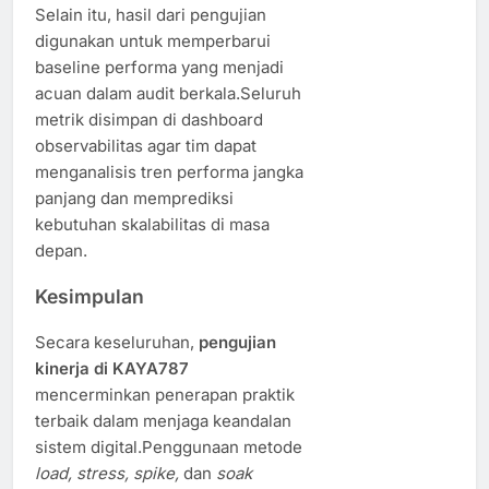
Selain itu, hasil dari pengujian
digunakan untuk memperbarui
baseline performa yang menjadi
acuan dalam audit berkala.Seluruh
metrik disimpan di dashboard
observabilitas agar tim dapat
menganalisis tren performa jangka
panjang dan memprediksi
kebutuhan skalabilitas di masa
depan.
Kesimpulan
Secara keseluruhan,
pengujian
kinerja di KAYA787
mencerminkan penerapan praktik
terbaik dalam menjaga keandalan
sistem digital.Penggunaan metode
load, stress, spike,
dan
soak