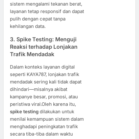
sistem mengalami tekanan berat,
layanan tetap responsif dan dapat
pulih dengan cepat tanpa
kehilangan data.
3. Spike Testing: Menguji
Reaksi terhadap Lonjakan
Trafik Mendadak
Dalam konteks layanan digital
seperti KAYA787, lonjakan trafik
mendadak sering kali tidak dapat
dihindari—misalnya akibat
kampanye besar, promosi, atau
peristiwa viral.Oleh karena itu,
spike testing
dilakukan untuk
menilai kemampuan sistem dalam
menghadapi peningkatan trafik
secara tiba-tiba dalam waktu