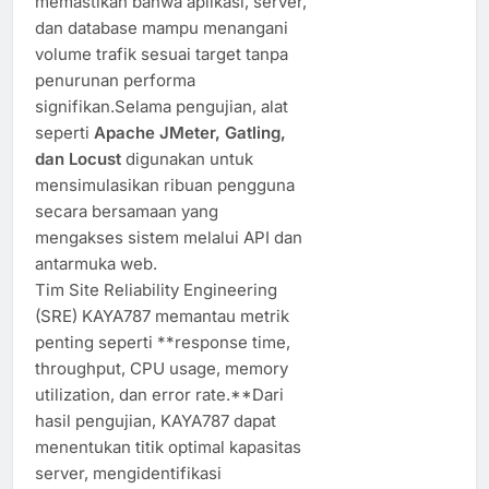
memastikan bahwa aplikasi, server,
dan database mampu menangani
volume trafik sesuai target tanpa
penurunan performa
signifikan.Selama pengujian, alat
seperti
Apache JMeter, Gatling,
dan Locust
digunakan untuk
mensimulasikan ribuan pengguna
secara bersamaan yang
mengakses sistem melalui API dan
antarmuka web.
Tim Site Reliability Engineering
(SRE) KAYA787 memantau metrik
penting seperti **response time,
throughput, CPU usage, memory
utilization, dan error rate.**Dari
hasil pengujian, KAYA787 dapat
menentukan titik optimal kapasitas
server, mengidentifikasi