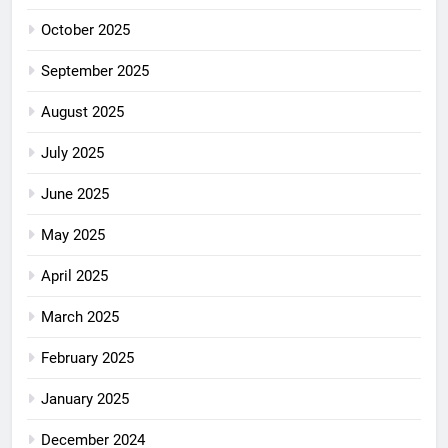
October 2025
September 2025
August 2025
July 2025
June 2025
May 2025
April 2025
March 2025
February 2025
January 2025
December 2024