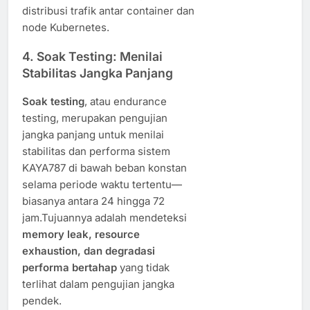
distribusi trafik antar container dan
node Kubernetes.
4. Soak Testing: Menilai
Stabilitas Jangka Panjang
Soak testing
, atau endurance
testing, merupakan pengujian
jangka panjang untuk menilai
stabilitas dan performa sistem
KAYA787 di bawah beban konstan
selama periode waktu tertentu—
biasanya antara 24 hingga 72
jam.Tujuannya adalah mendeteksi
memory leak, resource
exhaustion, dan degradasi
performa bertahap
yang tidak
terlihat dalam pengujian jangka
pendek.