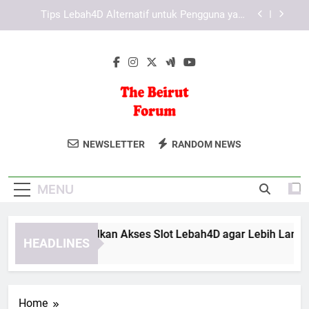
Skip
Slot Lebah4D dengan Navigasi Cepat untuk
to
Pengguna Aktif agar Akses Lebih Efisien dan
Terarah
content
Panduan LAE138 Login untuk Pengalaman Akses
Lebih Nyaman dan Aman
Cara Mengoptimalkan Akses Slot Lebah4D agar
Lebih Lancar
Tips Lebah4D Alternatif untuk Pengguna yang
Sering Berpindah Perangkat
The Beirut
Ikuti Diskusi Dan Berita Terkini Di The
Slot Lebah4D dengan Navigasi Cepat untuk
NEWSLETTER
RANDOM NEWS
Pengguna Aktif agar Akses Lebih Efisien dan
Forum
Beirut Forum. Platform Untuk Berbagai
Terarah
Panduan LAE138 Login untuk Pengalaman Akses
Topik Dan Isu Global.
Lebih Nyaman dan Aman
MENU
ra Mengoptimalkan Akses Slot Lebah4D agar Lebih Lancar
HEADLINES
Months Ago
Home