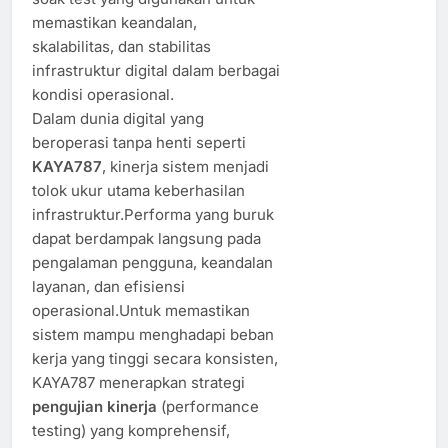
memastikan keandalan,
skalabilitas, dan stabilitas
infrastruktur digital dalam berbagai
kondisi operasional.
Dalam dunia digital yang
beroperasi tanpa henti seperti
KAYA787
, kinerja sistem menjadi
tolok ukur utama keberhasilan
infrastruktur.Performa yang buruk
dapat berdampak langsung pada
pengalaman pengguna, keandalan
layanan, dan efisiensi
operasional.Untuk memastikan
sistem mampu menghadapi beban
kerja yang tinggi secara konsisten,
KAYA787 menerapkan strategi
pengujian kinerja
(performance
testing) yang komprehensif,