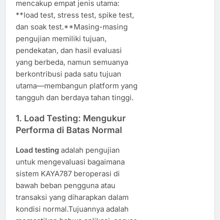
mencakup empat jenis utama:
**load test, stress test, spike test,
dan soak test.**Masing-masing
pengujian memiliki tujuan,
pendekatan, dan hasil evaluasi
yang berbeda, namun semuanya
berkontribusi pada satu tujuan
utama—membangun platform yang
tangguh dan berdaya tahan tinggi.
1. Load Testing: Mengukur
Performa di Batas Normal
Load testing
adalah pengujian
untuk mengevaluasi bagaimana
sistem KAYA787 beroperasi di
bawah beban pengguna atau
transaksi yang diharapkan dalam
kondisi normal.Tujuannya adalah