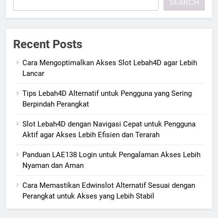
SEARCH
Recent Posts
Cara Mengoptimalkan Akses Slot Lebah4D agar Lebih
Lancar
Tips Lebah4D Alternatif untuk Pengguna yang Sering
Berpindah Perangkat
Slot Lebah4D dengan Navigasi Cepat untuk Pengguna
Aktif agar Akses Lebih Efisien dan Terarah
Panduan LAE138 Login untuk Pengalaman Akses Lebih
Nyaman dan Aman
Cara Memastikan Edwinslot Alternatif Sesuai dengan
Perangkat untuk Akses yang Lebih Stabil