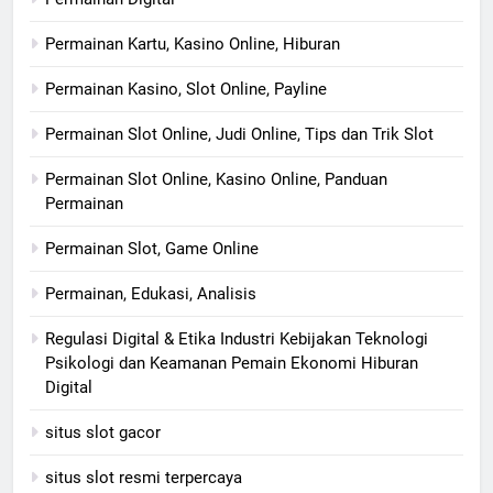
Permainan Kartu, Kasino Online, Hiburan
Permainan Kasino, Slot Online, Payline
Permainan Slot Online, Judi Online, Tips dan Trik Slot
Permainan Slot Online, Kasino Online, Panduan
Permainan
Permainan Slot, Game Online
Permainan, Edukasi, Analisis
Regulasi Digital & Etika Industri Kebijakan Teknologi
Psikologi dan Keamanan Pemain Ekonomi Hiburan
Digital
situs slot gacor
situs slot resmi terpercaya