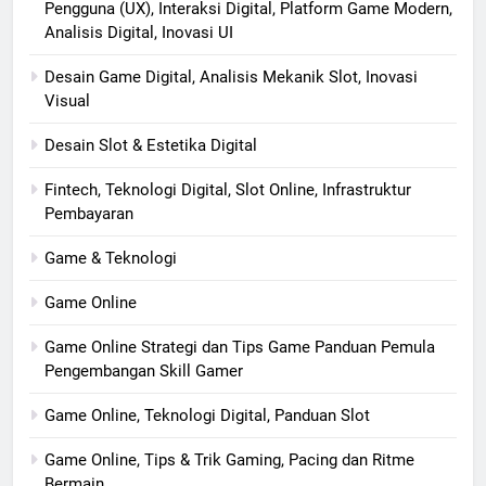
Pengguna (UX), Interaksi Digital, Platform Game Modern,
Analisis Digital, Inovasi UI
Desain Game Digital, Analisis Mekanik Slot, Inovasi
Visual
Desain Slot & Estetika Digital
Fintech, Teknologi Digital, Slot Online, Infrastruktur
Pembayaran
Game & Teknologi
Game Online
Game Online Strategi dan Tips Game Panduan Pemula
Pengembangan Skill Gamer
Game Online, Teknologi Digital, Panduan Slot
Game Online, Tips & Trik Gaming, Pacing dan Ritme
Bermain