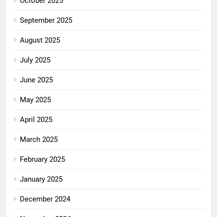
October 2025
September 2025
August 2025
July 2025
June 2025
May 2025
April 2025
March 2025
February 2025
January 2025
December 2024