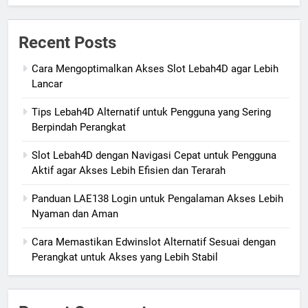
Recent Posts
Cara Mengoptimalkan Akses Slot Lebah4D agar Lebih
Lancar
Tips Lebah4D Alternatif untuk Pengguna yang Sering
Berpindah Perangkat
Slot Lebah4D dengan Navigasi Cepat untuk Pengguna
Aktif agar Akses Lebih Efisien dan Terarah
Panduan LAE138 Login untuk Pengalaman Akses Lebih
Nyaman dan Aman
Cara Memastikan Edwinslot Alternatif Sesuai dengan
Perangkat untuk Akses yang Lebih Stabil