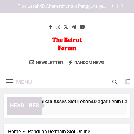
Skip
Slot Lebah4D dengan Navigasi Cepat untuk
to
Pengguna Aktif agar Akses Lebih Efisien dan
Terarah
content
Panduan LAE138 Login untuk Pengalaman Akses
Lebih Nyaman dan Aman
Cara Mengoptimalkan Akses Slot Lebah4D agar
Lebih Lancar
Tips Lebah4D Alternatif untuk Pengguna yang
Sering Berpindah Perangkat
The Beirut
Ikuti Diskusi Dan Berita Terkini Di The
Slot Lebah4D dengan Navigasi Cepat untuk
NEWSLETTER
RANDOM NEWS
Pengguna Aktif agar Akses Lebih Efisien dan
Forum
Beirut Forum. Platform Untuk Berbagai
Terarah
Panduan LAE138 Login untuk Pengalaman Akses
Topik Dan Isu Global.
Lebih Nyaman dan Aman
MENU
ara Mengoptimalkan Akses Slot Lebah4D agar Lebih Lancar
HEADLINES
 Months Ago
Home
Panduan Bermain Slot Online