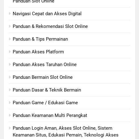
Panduan Slot Online
Navigasi Cepat dan Akses Digital
Panduan & Rekomendasi Slot Online​
Panduan & Tips Permainan
Panduan Akses Platform
Panduan Akses Taruhan Online
Panduan Bermain Slot Online
Panduan Dasar & Teknik Bermain
Panduan Game / Edukasi Game
Panduan Keamanan Multi Perangkat
Panduan Login Aman, Akses Slot Online, Sistem
Keamanan Situs, Edukasi Pemain, Teknologi Akses