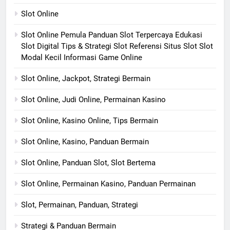
Slot Online
Slot Online Pemula Panduan Slot Terpercaya Edukasi
Slot Digital Tips & Strategi Slot Referensi Situs Slot Slot
Modal Kecil Informasi Game Online
Slot Online, Jackpot, Strategi Bermain
Slot Online, Judi Online, Permainan Kasino
Slot Online, Kasino Online, Tips Bermain
Slot Online, Kasino, Panduan Bermain
Slot Online, Panduan Slot, Slot Bertema
Slot Online, Permainan Kasino, Panduan Permainan
Slot, Permainan, Panduan, Strategi
Strategi & Panduan Bermain