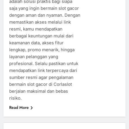
adalah solusi praktis bagi siapa
saja yang ingin bermain slot gacor
dengan aman dan nyaman. Dengan
memastikan akses melalui link
resmi, kamu mendapatkan
berbagai keuntungan mulai dari
keamanan data, akses fitur
lengkap, promo menarik, hingga
layanan pelanggan yang
profesional. Selalu pastikan untuk
mendapatkan link terpercaya dari
sumber resmi agar pengalaman
bermain slot gacor di Corlaslot
berjalan maksimal dan bebas
risiko.
Read More