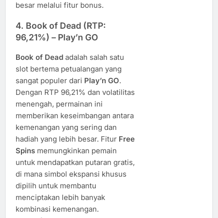
besar melalui fitur bonus.
4.
Book of Dead (RTP:
96,21%) – Play’n GO
Book of Dead
adalah salah satu
slot bertema petualangan yang
sangat populer dari
Play’n GO
.
Dengan RTP 96,21% dan volatilitas
menengah, permainan ini
memberikan keseimbangan antara
kemenangan yang sering dan
hadiah yang lebih besar. Fitur
Free
Spins
memungkinkan pemain
untuk mendapatkan putaran gratis,
di mana simbol ekspansi khusus
dipilih untuk membantu
menciptakan lebih banyak
kombinasi kemenangan.