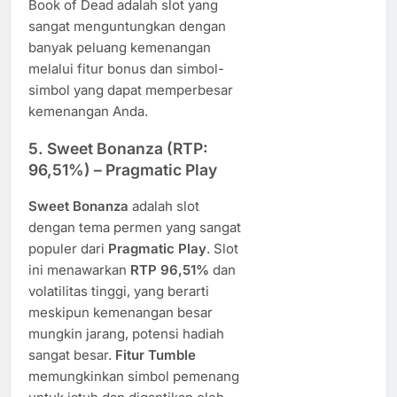
Book of Dead adalah slot yang
sangat menguntungkan dengan
banyak peluang kemenangan
melalui fitur bonus dan simbol-
simbol yang dapat memperbesar
kemenangan Anda.
5.
Sweet Bonanza (RTP:
96,51%) – Pragmatic Play
Sweet Bonanza
adalah slot
dengan tema permen yang sangat
populer dari
Pragmatic Play
. Slot
ini menawarkan
RTP 96,51%
dan
volatilitas tinggi, yang berarti
meskipun kemenangan besar
mungkin jarang, potensi hadiah
sangat besar.
Fitur Tumble
memungkinkan simbol pemenang