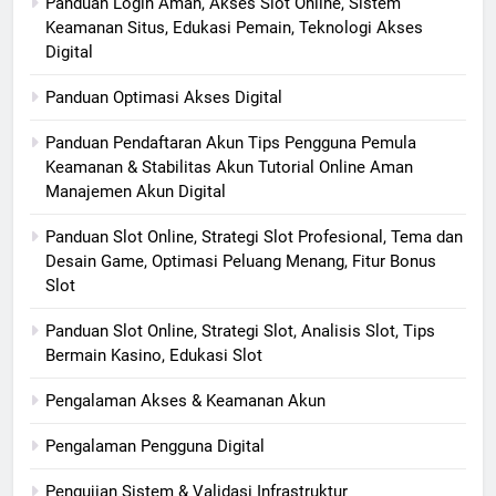
Panduan Login Aman, Akses Slot Online, Sistem
Keamanan Situs, Edukasi Pemain, Teknologi Akses
Digital
Panduan Optimasi Akses Digital
Panduan Pendaftaran Akun Tips Pengguna Pemula
Keamanan & Stabilitas Akun Tutorial Online Aman
Manajemen Akun Digital
Panduan Slot Online, Strategi Slot Profesional, Tema dan
Desain Game, Optimasi Peluang Menang, Fitur Bonus
Slot
Panduan Slot Online, Strategi Slot, Analisis Slot, Tips
Bermain Kasino, Edukasi Slot
Pengalaman Akses & Keamanan Akun
Pengalaman Pengguna Digital
Pengujian Sistem & Validasi Infrastruktur