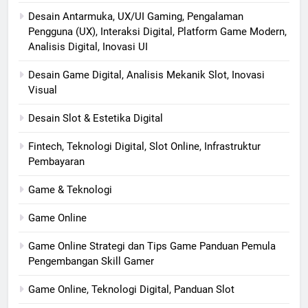
Desain Antarmuka, UX/UI Gaming, Pengalaman
Pengguna (UX), Interaksi Digital, Platform Game Modern,
Analisis Digital, Inovasi UI
Desain Game Digital, Analisis Mekanik Slot, Inovasi
Visual
Desain Slot & Estetika Digital
Fintech, Teknologi Digital, Slot Online, Infrastruktur
Pembayaran
Game & Teknologi
Game Online
Game Online Strategi dan Tips Game Panduan Pemula
Pengembangan Skill Gamer
Game Online, Teknologi Digital, Panduan Slot