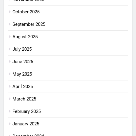
October 2025
September 2025
August 2025
July 2025
June 2025
May 2025
April 2025
March 2025
February 2025
January 2025