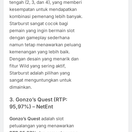
tengah (2, 3, dan 4), yang memberi
kesempatan untuk mendapatkan
kombinasi pemenang lebih banyak.
Starburst sangat cocok bagi
pemain yang ingin bermain slot
dengan gameplay sederhana
namun tetap menawarkan peluang
kemenangan yang lebih baik.
Dengan desain yang menarik dan
fitur Wild yang sering aktif,
Starburst adalah pilihan yang
sangat menguntungkan untuk
dimainkan.
3.
Gonzo’s Quest (RTP:
95,97%) – NetEnt
Gonzo’s Quest
adalah slot
petualangan yang menawarkan