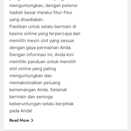
menguntungkan, dengan potensi
hadiah besar melalui fitur-fitur
yang disediakan.
Pastikan untuk selalu bermain di
kasino online yang terpercaya dan
memilih mesin slot yang sesuai
dengan gaya permainan Anda.
Dengan informasi ini, Anda kini
memiliki panduan untuk memilih
slot online yang paling
menguntungkan dan
memaksimalkan peluang
kemenangan Anda. Selamat
bermain dan semoga
keberuntungan selalu berpihak
pada Anda!
Read More