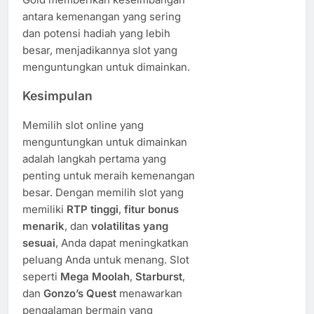
antara kemenangan yang sering
dan potensi hadiah yang lebih
besar, menjadikannya slot yang
menguntungkan untuk dimainkan.
Kesimpulan
Memilih slot online yang
menguntungkan untuk dimainkan
adalah langkah pertama yang
penting untuk meraih kemenangan
besar. Dengan memilih slot yang
memiliki
RTP tinggi
,
fitur bonus
menarik
, dan
volatilitas yang
sesuai
, Anda dapat meningkatkan
peluang Anda untuk menang. Slot
seperti
Mega Moolah
,
Starburst
,
dan
Gonzo’s Quest
menawarkan
pengalaman bermain yang