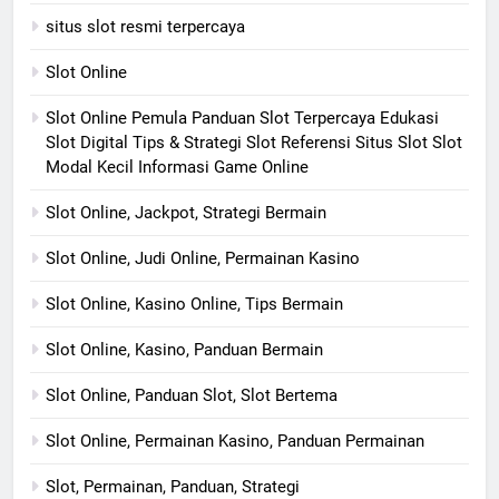
situs slot resmi terpercaya
Slot Online
Slot Online Pemula Panduan Slot Terpercaya Edukasi
Slot Digital Tips & Strategi Slot Referensi Situs Slot Slot
Modal Kecil Informasi Game Online
Slot Online, Jackpot, Strategi Bermain
Slot Online, Judi Online, Permainan Kasino
Slot Online, Kasino Online, Tips Bermain
Slot Online, Kasino, Panduan Bermain
Slot Online, Panduan Slot, Slot Bertema
Slot Online, Permainan Kasino, Panduan Permainan
Slot, Permainan, Panduan, Strategi