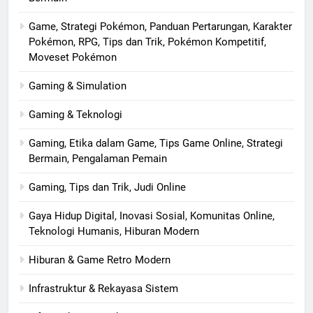
Game, Strategi Pokémon, Panduan Pertarungan, Karakter
Pokémon, RPG, Tips dan Trik, Pokémon Kompetitif,
Moveset Pokémon
Gaming & Simulation
Gaming & Teknologi
Gaming, Etika dalam Game, Tips Game Online, Strategi
Bermain, Pengalaman Pemain
Gaming, Tips dan Trik, Judi Online
Gaya Hidup Digital, Inovasi Sosial, Komunitas Online,
Teknologi Humanis, Hiburan Modern
Hiburan & Game Retro Modern
Infrastruktur & Rekayasa Sistem