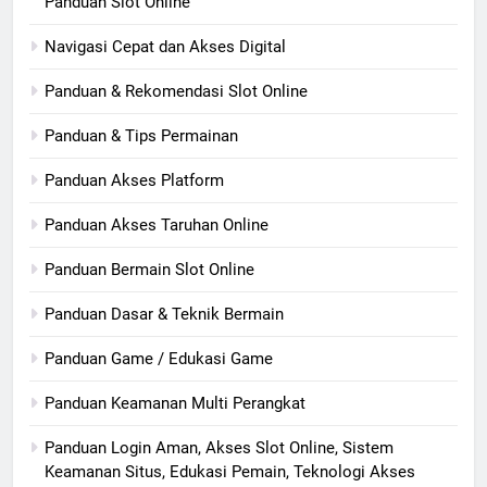
Panduan Slot Online
Navigasi Cepat dan Akses Digital
Panduan & Rekomendasi Slot Online​
Panduan & Tips Permainan
Panduan Akses Platform
Panduan Akses Taruhan Online
Panduan Bermain Slot Online
Panduan Dasar & Teknik Bermain
Panduan Game / Edukasi Game
Panduan Keamanan Multi Perangkat
Panduan Login Aman, Akses Slot Online, Sistem
Keamanan Situs, Edukasi Pemain, Teknologi Akses