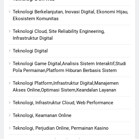
Teknologi Berkelanjutan, Inovasi Digital, Ekonomi Hijau,
Ekosistem Komunitas
Teknologi Cloud, Site Reliability Engineering,
Infrastruktur Digital
Teknologi Digital
Teknologi Game Digital,Analisis Sistem Interaktif,Studi
Pola Permainan,Platform Hiburan Berbasis Sistem
Teknologi Platform,Infrastruktur Digital,Manajemen
Akses Online,Optimasi Sistem,Keandalan Layanan
Teknologi, Infrastruktur Cloud, Web Performance
Teknologi, Keamanan Online
Teknologi, Perjudian Online, Permainan Kasino