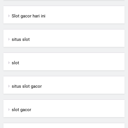
Slot gacor hari ini
situs slot
slot
situs slot gacor
slot gacor