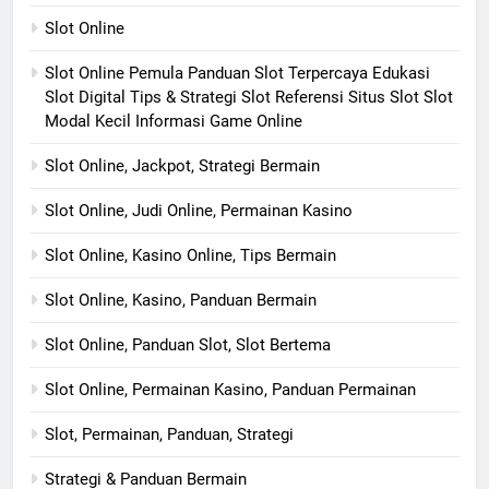
Slot Online
Slot Online Pemula Panduan Slot Terpercaya Edukasi
Slot Digital Tips & Strategi Slot Referensi Situs Slot Slot
Modal Kecil Informasi Game Online
Slot Online, Jackpot, Strategi Bermain
Slot Online, Judi Online, Permainan Kasino
Slot Online, Kasino Online, Tips Bermain
Slot Online, Kasino, Panduan Bermain
Slot Online, Panduan Slot, Slot Bertema
Slot Online, Permainan Kasino, Panduan Permainan
Slot, Permainan, Panduan, Strategi
Strategi & Panduan Bermain