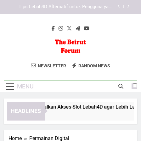
Skip
Slot Lebah4D dengan Navigasi Cepat untuk
to
Pengguna Aktif agar Akses Lebih Efisien dan
Terarah
content
Panduan LAE138 Login untuk Pengalaman Akses
Lebih Nyaman dan Aman
Cara Mengoptimalkan Akses Slot Lebah4D agar
Lebih Lancar
Tips Lebah4D Alternatif untuk Pengguna yang
Sering Berpindah Perangkat
The Beirut
Ikuti Diskusi Dan Berita Terkini Di The
Slot Lebah4D dengan Navigasi Cepat untuk
NEWSLETTER
RANDOM NEWS
Pengguna Aktif agar Akses Lebih Efisien dan
Forum
Beirut Forum. Platform Untuk Berbagai
Terarah
Panduan LAE138 Login untuk Pengalaman Akses
Topik Dan Isu Global.
Lebih Nyaman dan Aman
MENU
Cara Mengoptimalkan Akses Slot Lebah4D agar Lebih Lancar
HEADLINES
 Months Ago
Home
Permainan Digital