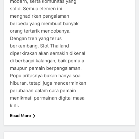
modern, serta komunitas yang
solid. Semua elemen ini
menghadirkan pengalaman
berbeda yang membuat banyak
orang tertarik mencobanya.
Dengan tren yang terus
berkembang, Slot Thailand
diperkirakan akan semakin dikenal
di berbagai kalangan, baik pemula
maupun pemain berpengalaman.
Popularitasnya bukan hanya soal
hiburan, tetapi juga mencerminkan
perubahan dalam cara pemain
menikmati permainan digital masa
kini.
Read More