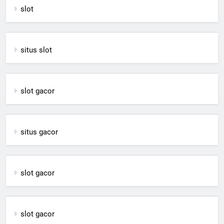
slot
situs slot
slot gacor
situs gacor
slot gacor
slot gacor