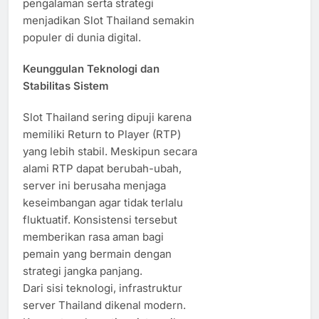
pengalaman serta strategi
menjadikan Slot Thailand semakin
populer di dunia digital.
Keunggulan Teknologi dan
Stabilitas Sistem
Slot Thailand sering dipuji karena
memiliki Return to Player (RTP)
yang lebih stabil. Meskipun secara
alami RTP dapat berubah-ubah,
server ini berusaha menjaga
keseimbangan agar tidak terlalu
fluktuatif. Konsistensi tersebut
memberikan rasa aman bagi
pemain yang bermain dengan
strategi jangka panjang.
Dari sisi teknologi, infrastruktur
server Thailand dikenal modern.