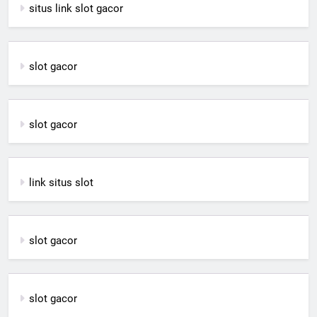
situs link slot gacor
slot gacor
slot gacor
link situs slot
slot gacor
slot gacor