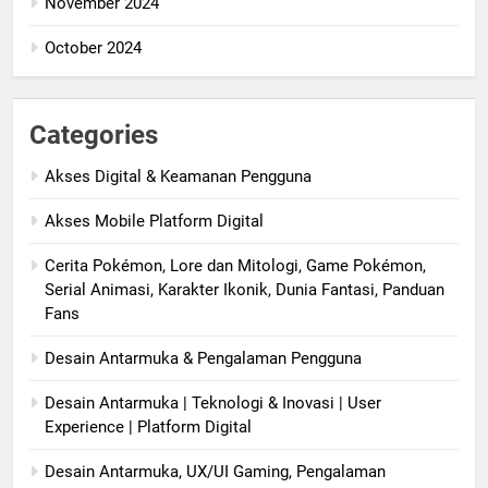
November 2024
October 2024
Categories
Akses Digital & Keamanan Pengguna
Akses Mobile Platform Digital
Cerita Pokémon, Lore dan Mitologi, Game Pokémon,
Serial Animasi, Karakter Ikonik, Dunia Fantasi, Panduan
Fans
Desain Antarmuka & Pengalaman Pengguna
Desain Antarmuka | Teknologi & Inovasi | User
Experience | Platform Digital
Desain Antarmuka, UX/UI Gaming, Pengalaman