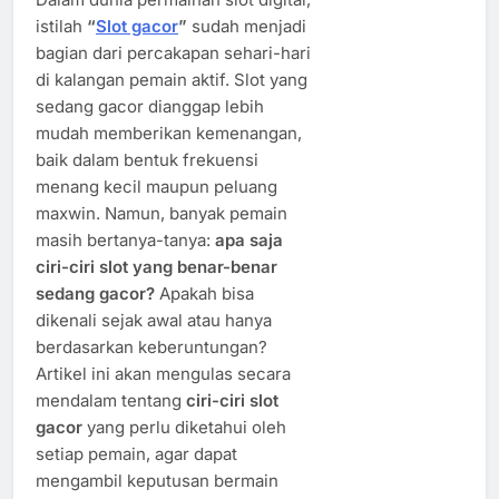
istilah
“
Slot gacor
”
sudah menjadi
bagian dari percakapan sehari-hari
di kalangan pemain aktif. Slot yang
sedang gacor dianggap lebih
mudah memberikan kemenangan,
baik dalam bentuk frekuensi
menang kecil maupun peluang
maxwin. Namun, banyak pemain
masih bertanya-tanya:
apa saja
ciri-ciri slot yang benar-benar
sedang gacor?
Apakah bisa
dikenali sejak awal atau hanya
berdasarkan keberuntungan?
Artikel ini akan mengulas secara
mendalam tentang
ciri-ciri slot
gacor
yang perlu diketahui oleh
setiap pemain, agar dapat
mengambil keputusan bermain