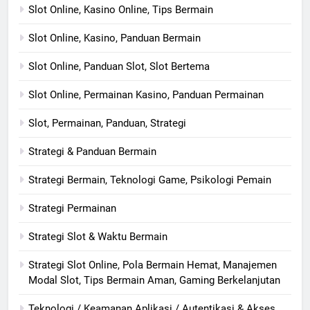
Slot Online, Kasino Online, Tips Bermain
Slot Online, Kasino, Panduan Bermain
Slot Online, Panduan Slot, Slot Bertema
Slot Online, Permainan Kasino, Panduan Permainan
Slot, Permainan, Panduan, Strategi
Strategi & Panduan Bermain
Strategi Bermain, Teknologi Game, Psikologi Pemain
Strategi Permainan
Strategi Slot & Waktu Bermain
Strategi Slot Online, Pola Bermain Hemat, Manajemen
Modal Slot, Tips Bermain Aman, Gaming Berkelanjutan
Teknologi / Keamanan Aplikasi / Autentikasi & Akses