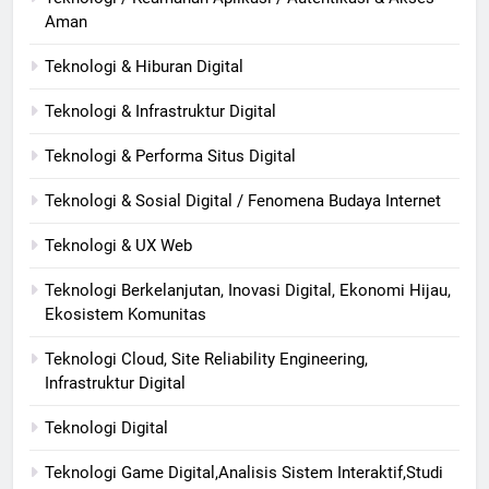
Aman
Teknologi & Hiburan Digital
Teknologi & Infrastruktur Digital
Teknologi & Performa Situs Digital
Teknologi & Sosial Digital / Fenomena Budaya Internet
Teknologi & UX Web
Teknologi Berkelanjutan, Inovasi Digital, Ekonomi Hijau,
Ekosistem Komunitas
Teknologi Cloud, Site Reliability Engineering,
Infrastruktur Digital
Teknologi Digital
Teknologi Game Digital,Analisis Sistem Interaktif,Studi