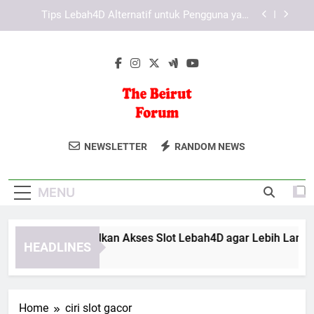
Skip
Slot Lebah4D dengan Navigasi Cepat untuk
to
Pengguna Aktif agar Akses Lebih Efisien dan
Terarah
content
Panduan LAE138 Login untuk Pengalaman Akses
Lebih Nyaman dan Aman
Cara Mengoptimalkan Akses Slot Lebah4D agar
Lebih Lancar
Tips Lebah4D Alternatif untuk Pengguna yang
Sering Berpindah Perangkat
The Beirut
Ikuti Diskusi Dan Berita Terkini Di The
Slot Lebah4D dengan Navigasi Cepat untuk
NEWSLETTER
RANDOM NEWS
Pengguna Aktif agar Akses Lebih Efisien dan
Forum
Beirut Forum. Platform Untuk Berbagai
Terarah
Panduan LAE138 Login untuk Pengalaman Akses
Topik Dan Isu Global.
Lebih Nyaman dan Aman
MENU
ra Mengoptimalkan Akses Slot Lebah4D agar Lebih Lancar
HEADLINES
Months Ago
Home
ciri slot gacor