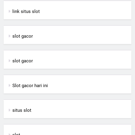
link situs slot
slot gacor
slot gacor
Slot gacor hari ini
situs slot
slot