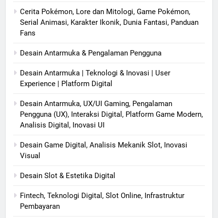
Cerita Pokémon, Lore dan Mitologi, Game Pokémon,
Serial Animasi, Karakter Ikonik, Dunia Fantasi, Panduan
Fans
Desain Antarmuka & Pengalaman Pengguna
Desain Antarmuka | Teknologi & Inovasi | User
Experience | Platform Digital
Desain Antarmuka, UX/UI Gaming, Pengalaman
Pengguna (UX), Interaksi Digital, Platform Game Modern,
Analisis Digital, Inovasi UI
Desain Game Digital, Analisis Mekanik Slot, Inovasi
Visual
Desain Slot & Estetika Digital
Fintech, Teknologi Digital, Slot Online, Infrastruktur
Pembayaran