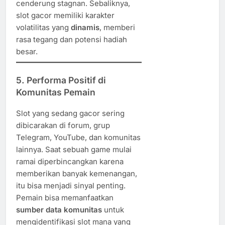
cenderung stagnan. Sebaliknya,
slot gacor memiliki karakter
volatilitas yang
dinamis
, memberi
rasa tegang dan potensi hadiah
besar.
5.
Performa Positif di
Komunitas Pemain
Slot yang sedang gacor sering
dibicarakan di forum, grup
Telegram, YouTube, dan komunitas
lainnya. Saat sebuah game mulai
ramai diperbincangkan karena
memberikan banyak kemenangan,
itu bisa menjadi sinyal penting.
Pemain bisa memanfaatkan
sumber data komunitas
untuk
mengidentifikasi slot mana yang