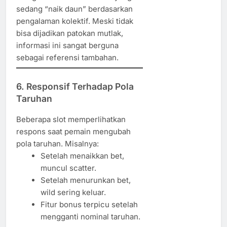
sedang “naik daun” berdasarkan
pengalaman kolektif. Meski tidak
bisa dijadikan patokan mutlak,
informasi ini sangat berguna
sebagai referensi tambahan.
6.
Responsif Terhadap Pola
Taruhan
Beberapa slot memperlihatkan
respons saat pemain mengubah
pola taruhan. Misalnya:
Setelah menaikkan bet,
muncul scatter.
Setelah menurunkan bet,
wild sering keluar.
Fitur bonus terpicu setelah
mengganti nominal taruhan.