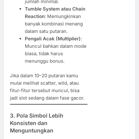
jumlah minimal.
Tumble System atau Chain
Reaction
: Memungkinkan
banyak kombinasi menang
dalam satu putaran.
Pengali Acak (Multiplier)
:
Muncul bahkan dalam mode
biasa, tidak harus
menunggu bonus.
Jika dalam 10–20 putaran kamu
mulai melihat scatter, wild, atau
fitur-fitur tersebut muncul, bisa
jadi slot sedang dalam fase gacor.
3.
Pola Simbol Lebih
Konsisten dan
Menguntungkan