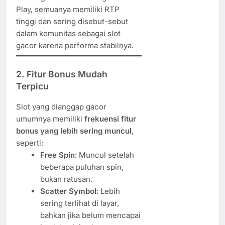
Play, semuanya memiliki RTP
tinggi dan sering disebut-sebut
dalam komunitas sebagai slot
gacor karena performa stabilnya.
2.
Fitur Bonus Mudah
Terpicu
Slot yang dianggap gacor
umumnya memiliki
frekuensi fitur
bonus yang lebih sering muncul
,
seperti:
Free Spin
: Muncul setelah
beberapa puluhan spin,
bukan ratusan.
Scatter Symbol
: Lebih
sering terlihat di layar,
bahkan jika belum mencapai