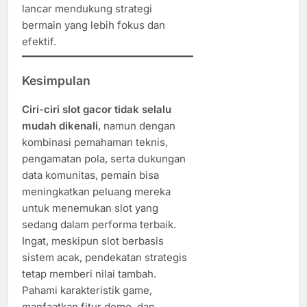
lancar mendukung strategi
bermain yang lebih fokus dan
efektif.
Kesimpulan
Ciri-ciri slot gacor tidak selalu
mudah dikenali
, namun dengan
kombinasi pemahaman teknis,
pengamatan pola, serta dukungan
data komunitas, pemain bisa
meningkatkan peluang mereka
untuk menemukan slot yang
sedang dalam performa terbaik.
Ingat, meskipun slot berbasis
sistem acak, pendekatan strategis
tetap memberi nilai tambah.
Pahami karakteristik game,
manfaatkan fitur demo, dan