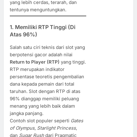
yang lebih cerdas, terarah, dan
tentunya menguntungkan.
1.
Memiliki RTP Tinggi (Di
Atas 96%)
Salah satu ciri teknis dari slot yang
berpotensi gacor adalah nilai
Return to Player (RTP)
yang tinggi.
RTP merupakan indikator
persentase teoretis pengembalian
dana kepada pemain dari total
taruhan. Slot dengan RTP di atas
96% dianggap memiliki peluang
menang yang lebih baik dalam
jangka panjang.
Contoh slot populer seperti
Gates
of Olympus
,
Starlight Princess
,
dan
Sugar Rush
dari Pragmatic