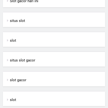
Slot gacor hari ini
situs slot
slot
situs slot gacor
slot gacor
slot