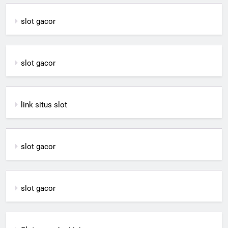
slot gacor
slot gacor
link situs slot
slot gacor
slot gacor