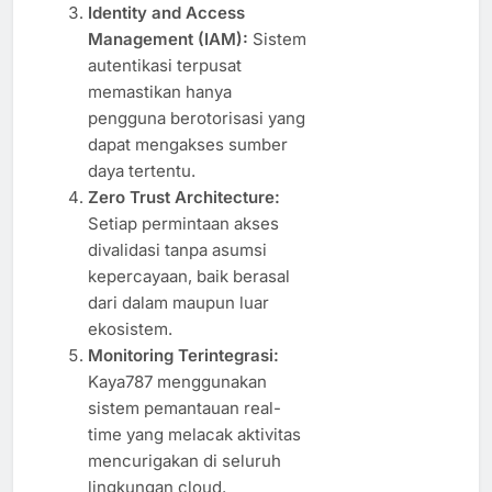
Identity and Access
Management (IAM):
Sistem
autentikasi terpusat
memastikan hanya
pengguna berotorisasi yang
dapat mengakses sumber
daya tertentu.
Zero Trust Architecture:
Setiap permintaan akses
divalidasi tanpa asumsi
kepercayaan, baik berasal
dari dalam maupun luar
ekosistem.
Monitoring Terintegrasi:
Kaya787 menggunakan
sistem pemantauan real-
time yang melacak aktivitas
mencurigakan di seluruh
lingkungan cloud.