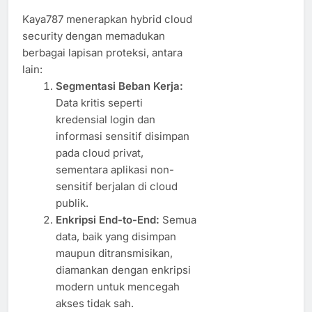
Kaya787 menerapkan hybrid cloud
security dengan memadukan
berbagai lapisan proteksi, antara
lain:
Segmentasi Beban Kerja:
Data kritis seperti
kredensial login dan
informasi sensitif disimpan
pada cloud privat,
sementara aplikasi non-
sensitif berjalan di cloud
publik.
Enkripsi End-to-End:
Semua
data, baik yang disimpan
maupun ditransmisikan,
diamankan dengan enkripsi
modern untuk mencegah
akses tidak sah.