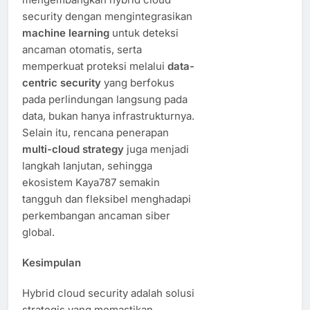
security dengan mengintegrasikan
machine learning
untuk deteksi
ancaman otomatis, serta
memperkuat proteksi melalui
data-
centric security
yang berfokus
pada perlindungan langsung pada
data, bukan hanya infrastrukturnya.
Selain itu, rencana penerapan
multi-cloud strategy
juga menjadi
langkah lanjutan, sehingga
ekosistem Kaya787 semakin
tangguh dan fleksibel menghadapi
perkembangan ancaman siber
global.
Kesimpulan
Hybrid cloud security adalah solusi
strategis yang memastikan