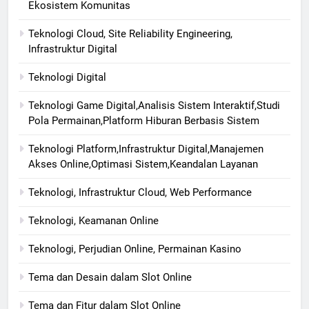
Ekosistem Komunitas
Teknologi Cloud, Site Reliability Engineering,
Infrastruktur Digital
Teknologi Digital
Teknologi Game Digital,Analisis Sistem Interaktif,Studi
Pola Permainan,Platform Hiburan Berbasis Sistem
Teknologi Platform,Infrastruktur Digital,Manajemen
Akses Online,Optimasi Sistem,Keandalan Layanan
Teknologi, Infrastruktur Cloud, Web Performance
Teknologi, Keamanan Online
Teknologi, Perjudian Online, Permainan Kasino
Tema dan Desain dalam Slot Online
Tema dan Fitur dalam Slot Online