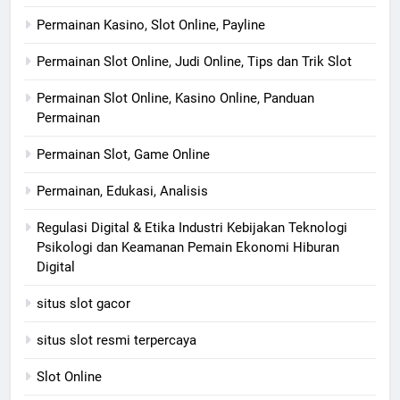
Permainan Kasino, Slot Online, Payline
Permainan Slot Online, Judi Online, Tips dan Trik Slot
Permainan Slot Online, Kasino Online, Panduan
Permainan
Permainan Slot, Game Online
Permainan, Edukasi, Analisis
Regulasi Digital & Etika Industri Kebijakan Teknologi
Psikologi dan Keamanan Pemain Ekonomi Hiburan
Digital
situs slot gacor
situs slot resmi terpercaya
Slot Online