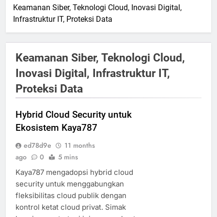
Keamanan Siber, Teknologi Cloud, Inovasi Digital,
Infrastruktur IT, Proteksi Data
Keamanan Siber, Teknologi Cloud,
Inovasi Digital, Infrastruktur IT,
Proteksi Data
Hybrid Cloud Security untuk
Ekosistem Kaya787
ed78d9e
11 months
ago
0
5 mins
Kaya787 mengadopsi hybrid cloud
security untuk menggabungkan
fleksibilitas cloud publik dengan
kontrol ketat cloud privat. Simak