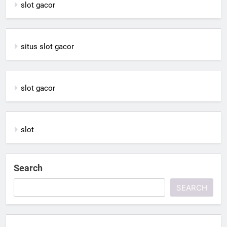
slot gacor
situs slot gacor
slot gacor
slot
Search
SEARCH