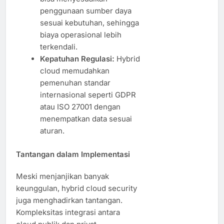
penggunaan sumber daya
sesuai kebutuhan, sehingga
biaya operasional lebih
terkendali.
Kepatuhan Regulasi:
Hybrid
cloud memudahkan
pemenuhan standar
internasional seperti GDPR
atau ISO 27001 dengan
menempatkan data sesuai
aturan.
Tantangan dalam Implementasi
Meski menjanjikan banyak
keunggulan, hybrid cloud security
juga menghadirkan tantangan.
Kompleksitas integrasi antara