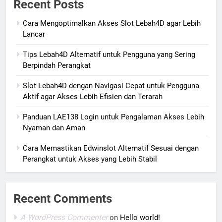
Recent Posts
Cara Mengoptimalkan Akses Slot Lebah4D agar Lebih
Lancar
Tips Lebah4D Alternatif untuk Pengguna yang Sering
Berpindah Perangkat
Slot Lebah4D dengan Navigasi Cepat untuk Pengguna
Aktif agar Akses Lebih Efisien dan Terarah
Panduan LAE138 Login untuk Pengalaman Akses Lebih
Nyaman dan Aman
Cara Memastikan Edwinslot Alternatif Sesuai dengan
Perangkat untuk Akses yang Lebih Stabil
Recent Comments
A WordPress Commenter
on
Hello world!