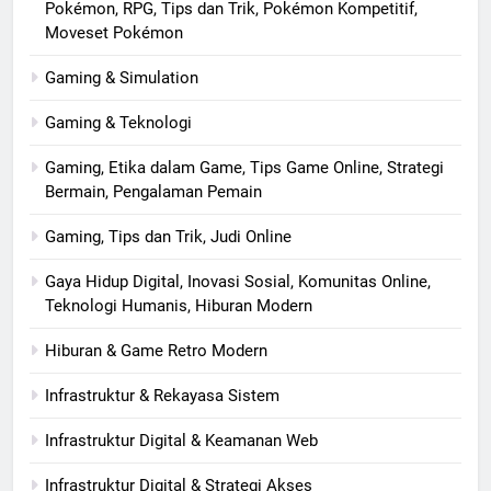
Pokémon, RPG, Tips dan Trik, Pokémon Kompetitif,
Moveset Pokémon
Gaming & Simulation
Gaming & Teknologi
Gaming, Etika dalam Game, Tips Game Online, Strategi
Bermain, Pengalaman Pemain
Gaming, Tips dan Trik, Judi Online
Gaya Hidup Digital, Inovasi Sosial, Komunitas Online,
Teknologi Humanis, Hiburan Modern
Hiburan & Game Retro Modern
Infrastruktur & Rekayasa Sistem
Infrastruktur Digital & Keamanan Web
Infrastruktur Digital & Strategi Akses