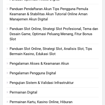
Panduan Pendaftaran Akun Tips Pengguna Pemula
Keamanan & Stabilitas Akun Tutorial Online Aman
Manajemen Akun Digital
Panduan Slot Online, Strategi Slot Profesional, Tema dan
Desain Game, Optimasi Peluang Menang, Fitur Bonus
Slot
Panduan Slot Online, Strategi Slot, Analisis Slot, Tips
Bermain Kasino, Edukasi Slot
Pengalaman Akses & Keamanan Akun
Pengalaman Pengguna Digital
Pengujian Sistem & Validasi Infrastruktur
Permainan Digital
Permainan Kartu, Kasino Online, Hiburan