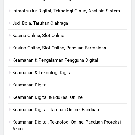
Infrastruktur Digital, Teknologi Cloud, Analisis Sistem
Judi Bola, Taruhan Olahraga
Kasino Online, Slot Online
Kasino Online, Slot Online, Panduan Permainan
Keamanan & Pengalaman Pengguna Digital
Keamanan & Teknologi Digital
Keamanan Digital
Keamanan Digital & Edukasi Online
Keamanan Digital, Taruhan Online, Panduan
Keamanan Digital, Teknologi Online, Panduan Proteksi
Akun