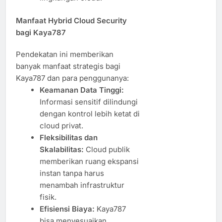
Manfaat Hybrid Cloud Security
bagi Kaya787
Pendekatan ini memberikan
banyak manfaat strategis bagi
Kaya787 dan para penggunanya:
Keamanan Data Tinggi:
Informasi sensitif dilindungi
dengan kontrol lebih ketat di
cloud privat.
Fleksibilitas dan
Skalabilitas:
Cloud publik
memberikan ruang ekspansi
instan tanpa harus
menambah infrastruktur
fisik.
Efisiensi Biaya:
Kaya787
bisa menyesuaikan