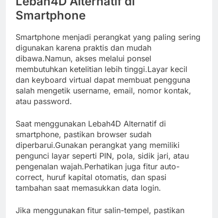
Lebah4D Alternatif di
Smartphone
Smartphone menjadi perangkat yang paling sering
digunakan karena praktis dan mudah
dibawa.Namun, akses melalui ponsel
membutuhkan ketelitian lebih tinggi.Layar kecil
dan keyboard virtual dapat membuat pengguna
salah mengetik username, email, nomor kontak,
atau password.
Saat menggunakan Lebah4D Alternatif di
smartphone, pastikan browser sudah
diperbarui.Gunakan perangkat yang memiliki
pengunci layar seperti PIN, pola, sidik jari, atau
pengenalan wajah.Perhatikan juga fitur auto-
correct, huruf kapital otomatis, dan spasi
tambahan saat memasukkan data login.
Jika menggunakan fitur salin-tempel, pastikan