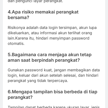
dan pengunci layar perangkat.
4.Apa risiko memakai perangkat
bersama?
Risikonya adalah data login tersimpan, akun lupa
dikeluarkan, atau informasi akun terlihat orang
lain.Karena itu, hindari menyimpan password
otomatis.
5.Bagaimana cara menjaga akun tetap
aman saat berpindah perangkat?
Gunakan password kuat, jangan membagikan data
login, keluar dari akun setelah selesai, dan hindari
perangkat yang tidak terpercaya.
6.Mengapa tampilan bisa berbeda di tiap
perangkat?
Tampilan dapat berbeda karena ukuran layar, jenis