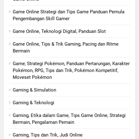
Game Online Strategi dan Tips Game Panduan Pemula
Pengembangan Skill Gamer
Game Online, Teknologi Digital, Panduan Slot
Game Online, Tips & Trik Gaming, Pacing dan Ritme
Bermain
Game, Strategi Pokémon, Panduan Pertarungan, Karakter
Pokémon, RPG, Tips dan Trik, Pokémon Kompetitif,
Moveset Pokémon
Gaming & Simulation
Gaming & Teknologi
Gaming, Etika dalam Game, Tips Game Online, Strategi
Bermain, Pengalaman Pemain
Gaming, Tips dan Trik, Judi Online