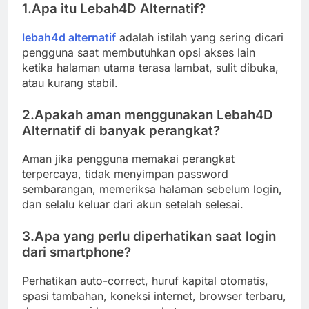
1.Apa itu Lebah4D Alternatif?
lebah4d alternatif
adalah istilah yang sering dicari
pengguna saat membutuhkan opsi akses lain
ketika halaman utama terasa lambat, sulit dibuka,
atau kurang stabil.
2.Apakah aman menggunakan Lebah4D
Alternatif di banyak perangkat?
Aman jika pengguna memakai perangkat
terpercaya, tidak menyimpan password
sembarangan, memeriksa halaman sebelum login,
dan selalu keluar dari akun setelah selesai.
3.Apa yang perlu diperhatikan saat login
dari smartphone?
Perhatikan auto-correct, huruf kapital otomatis,
spasi tambahan, koneksi internet, browser terbaru,