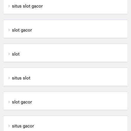
situs slot gacor
slot gacor
slot
situs slot
slot gacor
situs gacor