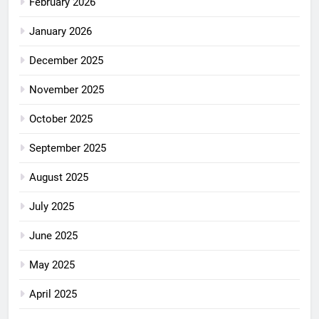
February 2026
January 2026
December 2025
November 2025
October 2025
September 2025
August 2025
July 2025
June 2025
May 2025
April 2025