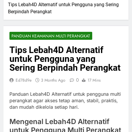
Tips Lebah4D Alternatif untuk Pengguna yang Sering
Berpindah Perangkat
PANDUAN KEAMANAN MULTI PERANGKAT
Tips Lebah4D Alternatif
untuk Pengguna yang
Sering Berpindah Perangkat
0
Ed78d9e
3 Months Ago
17 Mins
Panduan Lebah4D Alternatif untuk pengguna multi
perangkat agar akses tetap aman, stabil, praktis,
dan mudah dikelola setiap hari.
Mengenal Lebah4D Alternatif
untuk Pengguna Multi Perangkat