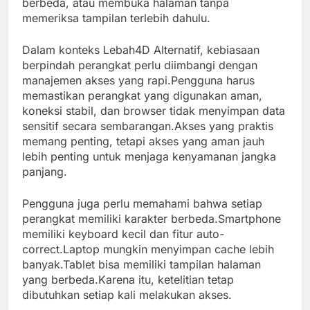
berbeda, atau membuka halaman tanpa
memeriksa tampilan terlebih dahulu.
Dalam konteks Lebah4D Alternatif, kebiasaan
berpindah perangkat perlu diimbangi dengan
manajemen akses yang rapi.Pengguna harus
memastikan perangkat yang digunakan aman,
koneksi stabil, dan browser tidak menyimpan data
sensitif secara sembarangan.Akses yang praktis
memang penting, tetapi akses yang aman jauh
lebih penting untuk menjaga kenyamanan jangka
panjang.
Pengguna juga perlu memahami bahwa setiap
perangkat memiliki karakter berbeda.Smartphone
memiliki keyboard kecil dan fitur auto-
correct.Laptop mungkin menyimpan cache lebih
banyak.Tablet bisa memiliki tampilan halaman
yang berbeda.Karena itu, ketelitian tetap
dibutuhkan setiap kali melakukan akses.