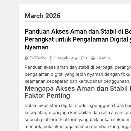
March 2026
Panduan Akses Aman dan Stabil di B
Perangkat untuk Pengalaman Digital 
Nyaman
Ed78d9e
5 Months Ago
0
14 Mins
Panduan akses aman dan stabil di berbagai perang
pengalaman digital yang lebih nyaman,dengan foku
keamanan,kecepatan,dan kemudahan penggunaan.
Mengapa Akses Aman dan Stabil 
Faktor Penting
Dalam ekosistem digital modern,pengguna tidak h
kecepatan,tetapi juga kestabilan dan rasa aman set
sebuah platform.Platform yang baik bukan sekadar 
menarik,melainkan juga mampu memberikan penga