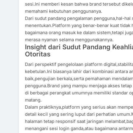
sesi.Ini memberi kesan bahwa brand tersebut dikel
memahami kebutuhan penggunanya.
Dari sudut pandang pengalaman pengguna,hal-hal se
menentukan.Platform yang benar-benar kuat tidak
bagaimana orang masuk ke dalam sistem,tetapi ju
merasa nyaman selama menggunakannya.
Insight dari Sudut Pandang Keahl
Otoritas
Dari perspektif pengelolaan platform digital,stabili
kebetulan.Ini biasanya lahir dari kombinasi antara a
baik,pengujian berkala,serta pemahaman mendalam
pengguna.Brand yang mampu menjaga akses tetap 
di berbagai perangkat umumnya memiliki standar op
matang.
Dalam praktiknya,platform yang serius akan mempe
detail kecil yang sering luput dari perhatian umum
halaman tetap responsif saat jaringan melambat,b
menangani sesi login ganda,atau bagaimana antar