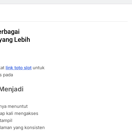
erbagai
yang Lebih
kat
link toto slot
untuk
s pada
Menjadi
anya menuntut
iap kali mengakses
tampil
laman yang konsisten