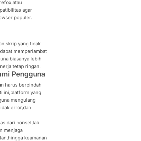
refox,atau
atibilitas agar
rowser populer.
n,skrip yang tidak
ng,dapat memperlambat
una biasanya lebih
erja tetap ringan.
lami Pengguna
n harus berpindah
ti ini,platform yang
gguna mengulang
tidak error,dan
as dari ponsel,lalu
an menjaga
atan,hingga keamanan