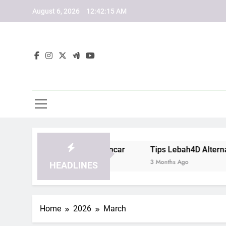
Skip
August 6, 2026
12:42:16 AM
to
content
The
Ikuti Disk
4D agar Lebih Lancar
Tips Lebah4D Alternatif untuk P
3 Months Ago
HEADLINES
Home
2026
March