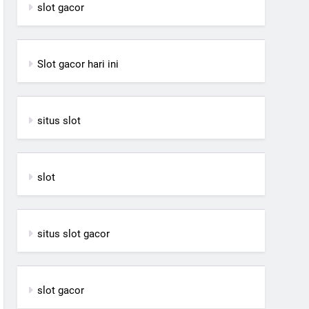
slot gacor
Slot gacor hari ini
situs slot
slot
situs slot gacor
slot gacor