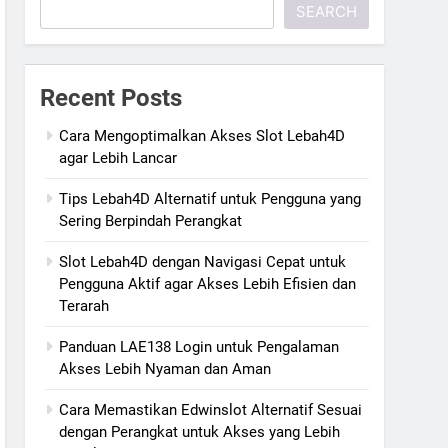
SEARCH
Recent Posts
Cara Mengoptimalkan Akses Slot Lebah4D
agar Lebih Lancar
Tips Lebah4D Alternatif untuk Pengguna yang
Sering Berpindah Perangkat
Slot Lebah4D dengan Navigasi Cepat untuk
Pengguna Aktif agar Akses Lebih Efisien dan
Terarah
Panduan LAE138 Login untuk Pengalaman
Akses Lebih Nyaman dan Aman
Cara Memastikan Edwinslot Alternatif Sesuai
dengan Perangkat untuk Akses yang Lebih