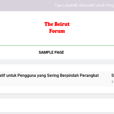
Tips Lebah4D Alternatif untuk Pen
Slot Lebah4D dengan Navigasi Cepat untuk Pengguna Aktif
Panduan LAE138 Login untuk Peng
 Beirut Forum
Cara Mengoptimalkan 
usi Dan Berita Terkini Di The Beirut Forum. Platform Untuk Berba
Tips Lebah4D Alternatif untuk Pen
SAMPLE PAGE
Slot Lebah4D dengan Navigasi Cepat untuk Pengguna Aktif
Panduan LAE138 Login untuk Peng
engguna yang Sering Berpindah Perangkat
Slot Lebah4D 
3 Months Ago