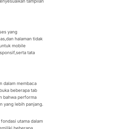
menyesuaikan tampilan
ses yang
as,dan halaman tidak
 untuk mobile
ponsif,serta tata
an dalam membaca
mbuka beberapa tab
kan bahwa performa
n yang lebih panjang.
 fondasi utama dalam
emiliki beberapa