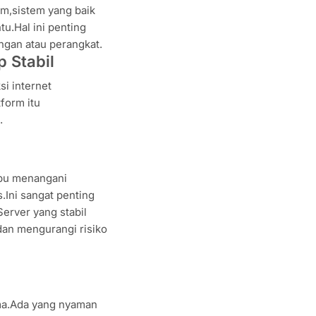
um,sistem yang baik
tu.Hal ini penting
ngan atau perangkat.
 Stabil
si internet
tform itu
.
mpu menangani
.Ini sangat penting
erver yang stabil
dan mengurangi risiko
ma.Ada yang nyaman