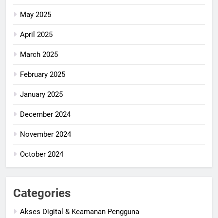
May 2025
April 2025
March 2025
February 2025
January 2025
December 2024
November 2024
October 2024
Categories
Akses Digital & Keamanan Pengguna