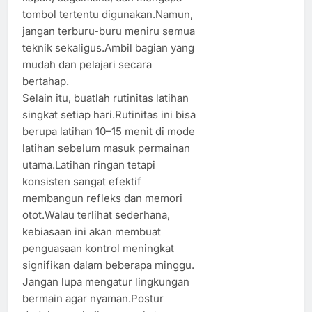
tombol tertentu digunakan.Namun,
jangan terburu-buru meniru semua
teknik sekaligus.Ambil bagian yang
mudah dan pelajari secara
bertahap.
Selain itu, buatlah rutinitas latihan
singkat setiap hari.Rutinitas ini bisa
berupa latihan 10–15 menit di mode
latihan sebelum masuk permainan
utama.Latihan ringan tetapi
konsisten sangat efektif
membangun refleks dan memori
otot.Walau terlihat sederhana,
kebiasaan ini akan membuat
penguasaan kontrol meningkat
signifikan dalam beberapa minggu.
Jangan lupa mengatur lingkungan
bermain agar nyaman.Postur