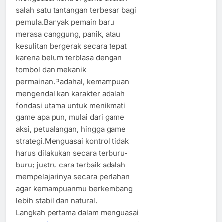
salah satu tantangan terbesar bagi
pemula.Banyak pemain baru
merasa canggung, panik, atau
kesulitan bergerak secara tepat
karena belum terbiasa dengan
tombol dan mekanik
permainan.Padahal, kemampuan
mengendalikan karakter adalah
fondasi utama untuk menikmati
game apa pun, mulai dari game
aksi, petualangan, hingga game
strategi.Menguasai kontrol tidak
harus dilakukan secara terburu-
buru; justru cara terbaik adalah
mempelajarinya secara perlahan
agar kemampuanmu berkembang
lebih stabil dan natural.
Langkah pertama dalam menguasai