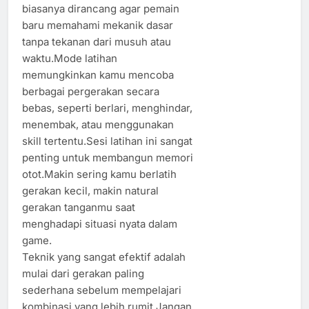
biasanya dirancang agar pemain
baru memahami mekanik dasar
tanpa tekanan dari musuh atau
waktu.Mode latihan
memungkinkan kamu mencoba
berbagai pergerakan secara
bebas, seperti berlari, menghindar,
menembak, atau menggunakan
skill tertentu.Sesi latihan ini sangat
penting untuk membangun memori
otot.Makin sering kamu berlatih
gerakan kecil, makin natural
gerakan tanganmu saat
menghadapi situasi nyata dalam
game.
Teknik yang sangat efektif adalah
mulai dari gerakan paling
sederhana sebelum mempelajari
kombinasi yang lebih rumit.Jangan