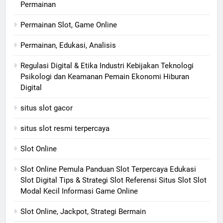
Permainan
Permainan Slot, Game Online
Permainan, Edukasi, Analisis
Regulasi Digital & Etika Industri Kebijakan Teknologi
Psikologi dan Keamanan Pemain Ekonomi Hiburan
Digital
situs slot gacor
situs slot resmi terpercaya
Slot Online
Slot Online Pemula Panduan Slot Terpercaya Edukasi
Slot Digital Tips & Strategi Slot Referensi Situs Slot Slot
Modal Kecil Informasi Game Online
Slot Online, Jackpot, Strategi Bermain