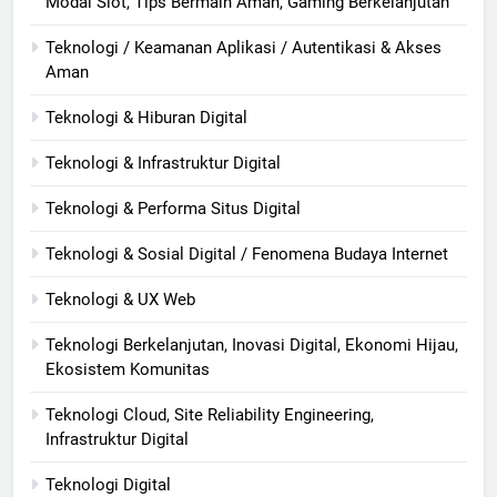
Modal Slot, Tips Bermain Aman, Gaming Berkelanjutan
Teknologi / Keamanan Aplikasi / Autentikasi & Akses
Aman
Teknologi & Hiburan Digital
Teknologi & Infrastruktur Digital
Teknologi & Performa Situs Digital
Teknologi & Sosial Digital / Fenomena Budaya Internet
Teknologi & UX Web
Teknologi Berkelanjutan, Inovasi Digital, Ekonomi Hijau,
Ekosistem Komunitas
Teknologi Cloud, Site Reliability Engineering,
Infrastruktur Digital
Teknologi Digital