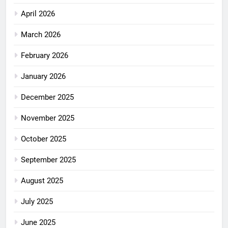
April 2026
March 2026
February 2026
January 2026
December 2025
November 2025
October 2025
September 2025
August 2025
July 2025
June 2025