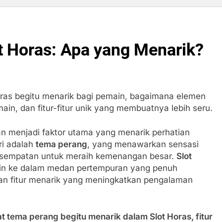
 Horas: Apa yang Menarik?
ras begitu menarik bagi pemain, bagaimana elemen
n, dan fitur-fitur unik yang membuatnya lebih seru.
an menjadi faktor utama yang menarik perhatian
ri adalah
tema perang
, yang menawarkan sensasi
kesempatan untuk meraih kemenangan besar.
Slot
 ke dalam medan pertempuran yang penuh
dan fitur menarik yang meningkatkan pengalaman
tema perang begitu menarik dalam Slot Horas, fitur