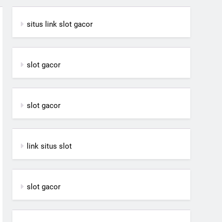
situs link slot gacor
slot gacor
slot gacor
link situs slot
slot gacor