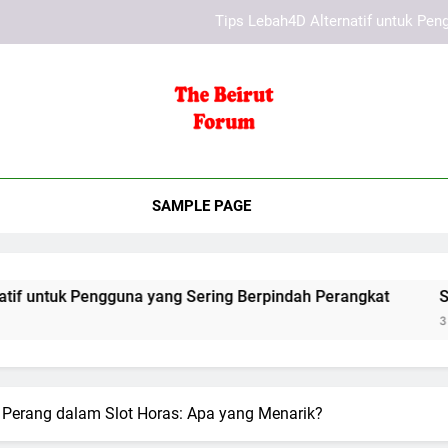
Tips Lebah4D Alternatif untuk Pen
Slot Lebah4D dengan Navigasi Cepat untuk Pengguna Aktif
Panduan LAE138 Login untuk Peng
 Beirut Forum
Cara Mengoptimalkan 
usi Dan Berita Terkini Di The Beirut Forum. Platform Untuk Berba
Tips Lebah4D Alternatif untuk Pen
SAMPLE PAGE
Slot Lebah4D dengan Navigasi Cepat untuk Pengguna Aktif
Panduan LAE138 Login untuk Peng
engguna yang Sering Berpindah Perangkat
Slot Lebah4D 
3 Months Ago
Perang dalam Slot Horas: Apa yang Menarik?