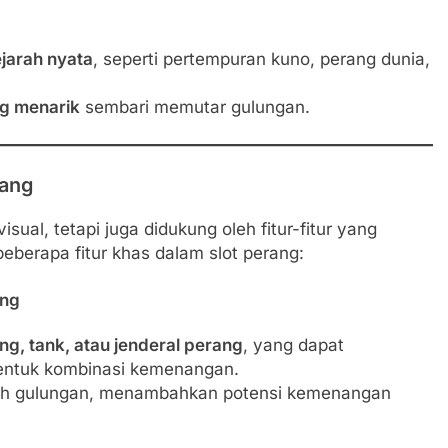
jarah nyata
, seperti pertempuran kuno, perang dunia,
ng menarik
sembari memutar gulungan.
rang
ual, tetapi juga didukung oleh fitur-fitur yang
berapa fitur khas dalam slot perang:
ang
g, tank, atau jenderal perang
, yang dapat
entuk kombinasi kemenangan.
ruh gulungan, menambahkan potensi kemenangan