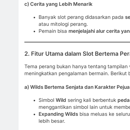
c) Cerita yang Lebih Menarik
Banyak slot perang didasarkan pada
se
atau mitologi perang.
Pemain bisa
menjelajahi alur cerita ya
2.
Fitur Utama dalam Slot Bertema Pe
Tema perang bukan hanya tentang tampilan vis
meningkatkan pengalaman bermain. Berikut be
a) Wilds Bertema Senjata dan Karakter Peju
Simbol
Wild
sering kali berbentuk
pedan
menggantikan simbol lain untuk memb
Expanding Wilds
bisa meluas ke selu
lebih besar.