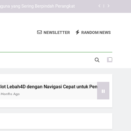
gguna yang Sering Berpindah Perangkat
 agar Akses Lebih Efisien dan Terarah
alaman Akses Lebih Nyaman dan Aman
NEWSLETTER
RANDOM NEWS
Akses Slot Lebah4D agar Lebih Lancar
gai Topik Dan Isu Global.
gguna yang Sering Berpindah Perangkat
 agar Akses Lebih Efisien dan Terarah
alaman Akses Lebih Nyaman dan Aman
dengan Navigasi Cepat untuk Pengguna Aktif agar Akses Lebih