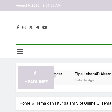
Skip
August 6, 2026
9:51:08 AM
to
content
The
Ikuti Disk
4D agar Lebih Lancar
Tips Lebah4D Alternatif untuk P
3 Months Ago
HEADLINES
Home
Tema dan Fitur dalam Slot Online
Tema 