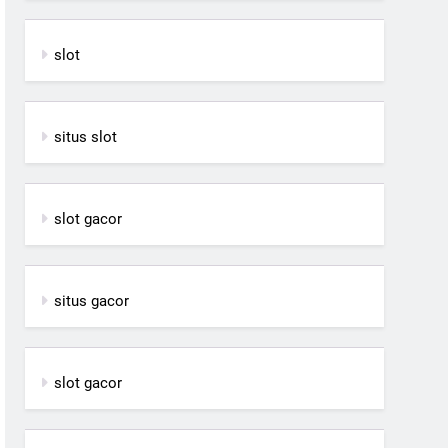
slot
situs slot
slot gacor
situs gacor
slot gacor