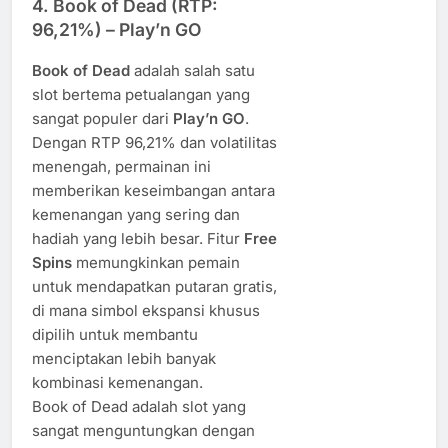
4.
Book of Dead (RTP:
96,21%) – Play’n GO
Book of Dead
adalah salah satu
slot bertema petualangan yang
sangat populer dari
Play’n GO
.
Dengan RTP 96,21% dan volatilitas
menengah, permainan ini
memberikan keseimbangan antara
kemenangan yang sering dan
hadiah yang lebih besar. Fitur
Free
Spins
memungkinkan pemain
untuk mendapatkan putaran gratis,
di mana simbol ekspansi khusus
dipilih untuk membantu
menciptakan lebih banyak
kombinasi kemenangan.
Book of Dead adalah slot yang
sangat menguntungkan dengan