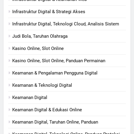
Infrastruktur Digital & Strategi Akses
Infrastruktur Digital, Teknologi Cloud, Analisis Sistem
Judi Bola, Taruhan Olahraga
Kasino Online, Slot Online
Kasino Online, Slot Online, Panduan Permainan
Keamanan & Pengalaman Pengguna Digital
Keamanan & Teknologi Digital
Keamanan Digital
Keamanan Digital & Edukasi Online
Keamanan Digital, Taruhan Online, Panduan