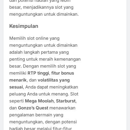
dan potensi hadiah yang lebih
besar, menjadikannya slot yang
menguntungkan untuk dimainkan.
Kesimpulan
Memilih slot online yang
menguntungkan untuk dimainkan
adalah langkah pertama yang
penting untuk meraih kemenangan
besar. Dengan memilih slot yang
memiliki
RTP tinggi
,
fitur bonus
menarik
, dan
volatilitas yang
sesuai
, Anda dapat meningkatkan
peluang Anda untuk menang. Slot
seperti
Mega Moolah
,
Starburst
,
dan
Gonzo’s Quest
menawarkan
pengalaman bermain yang
menguntungkan, dengan potensi
hadiah besar melalui fitur-fitur