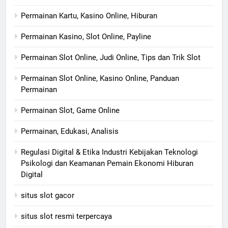
Permainan Kartu, Kasino Online, Hiburan
Permainan Kasino, Slot Online, Payline
Permainan Slot Online, Judi Online, Tips dan Trik Slot
Permainan Slot Online, Kasino Online, Panduan
Permainan
Permainan Slot, Game Online
Permainan, Edukasi, Analisis
Regulasi Digital & Etika Industri Kebijakan Teknologi
Psikologi dan Keamanan Pemain Ekonomi Hiburan
Digital
situs slot gacor
situs slot resmi terpercaya