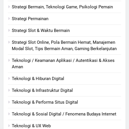
Strategi Bermain, Teknologi Game, Psikologi Pemain
Strategi Permainan
Strategi Slot & Waktu Bermain
Strategi Slot Online, Pola Bermain Hemat, Manajemen
Modal Slot, Tips Bermain Aman, Gaming Berkelanjutan
Teknologi / Keamanan Aplikasi / Autentikasi & Akses
Aman
Teknologi & Hiburan Digital
Teknologi & Infrastruktur Digital
Teknologi & Performa Situs Digital
Teknologi & Sosial Digital / Fenomena Budaya Internet
Teknologi & UX Web