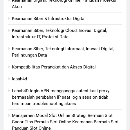
Keamanan Digital, Teknologi Online, Panduan Proteksi
Akun
Keamanan Siber & Infrastruktur Digital
Keamanan Siber, Teknologi Cloud, Inovasi Digital,
Infrastruktur IT, Proteksi Data
Keamanan Siber, Teknologi Informasi, Inovasi Digital,
Perlindungan Data
Kompatibilitas Perangkat dan Akses Digital
lebah4d
Lebah4D login VPN mengganggu autentikasi proxy
bermasalah perubahan IP saat login session tidak
tersimpan troubleshooting akses
Manajemen Modal Slot Online Strategi Bermain Slot
Gacor Tips Pemula Slot Online Keamanan Bermain Slot
Panduan Slot Online