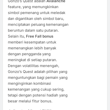
Gonzo’s Quest adalah
Avalanche
feature, yang memungkinkan
simbol pemenang untuk meledak
dan digantikan oleh simbol baru,
menciptakan peluang kemenangan
beruntun dalam satu putaran.
Selain itu,
Free Fall bonus
memberi kesempatan untuk
memenangkan lebih banyak
dengan pengganda yang
meningkat di setiap putaran.
Dengan volatilitas menengah,
Gonzo’s Quest adalah pilihan yang
menguntungkan bagi pemain yang
menginginkan kombinasi
kemenangan yang cukup sering,
tetapi dengan potensi hadiah yang
besar melalui fitur bonus.