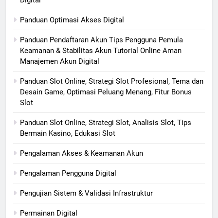
Panduan Optimasi Akses Digital
Panduan Pendaftaran Akun Tips Pengguna Pemula
Keamanan & Stabilitas Akun Tutorial Online Aman
Manajemen Akun Digital
Panduan Slot Online, Strategi Slot Profesional, Tema dan
Desain Game, Optimasi Peluang Menang, Fitur Bonus
Slot
Panduan Slot Online, Strategi Slot, Analisis Slot, Tips
Bermain Kasino, Edukasi Slot
Pengalaman Akses & Keamanan Akun
Pengalaman Pengguna Digital
Pengujian Sistem & Validasi Infrastruktur
Permainan Digital