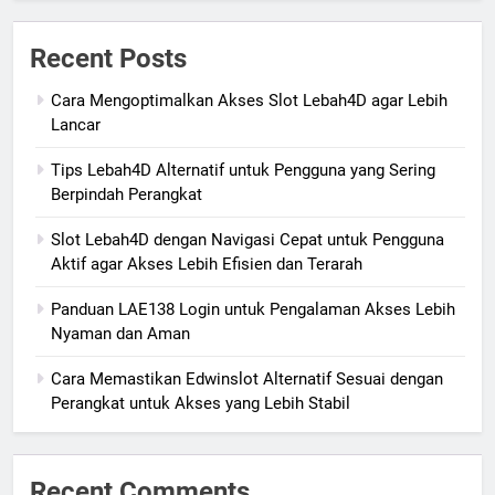
Recent Posts
Cara Mengoptimalkan Akses Slot Lebah4D agar Lebih
Lancar
Tips Lebah4D Alternatif untuk Pengguna yang Sering
Berpindah Perangkat
Slot Lebah4D dengan Navigasi Cepat untuk Pengguna
Aktif agar Akses Lebih Efisien dan Terarah
Panduan LAE138 Login untuk Pengalaman Akses Lebih
Nyaman dan Aman
Cara Memastikan Edwinslot Alternatif Sesuai dengan
Perangkat untuk Akses yang Lebih Stabil
Recent Comments