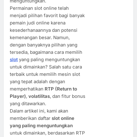
menguntungkan.
Permainan slot online telah
menjadi pilihan favorit bagi banyak
pemain judi online karena
kesederhanaannya dan potensi
kemenangan besar. Namun,
dengan banyaknya pilihan yang
tersedia, bagaimana cara memilih
slot
yang paling menguntungkan
untuk dimainkan? Salah satu cara
terbaik untuk memilih mesin slot
yang tepat adalah dengan
memperhatikan
RTP (Return to
Player)
,
volatilitas
, dan fitur bonus
yang ditawarkan.
Dalam artikel ini, kami akan
memberikan daftar
slot online
yang paling menguntungkan
untuk dimainkan, berdasarkan RTP