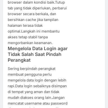
browser dalam kondisi baik.Tutup
tab yang tidak diperlukan, perbarui
browser secara berkala, dan
bersihkan cache jika tampilan
halaman terasa tidak
optimal.Langkah ini membantu
akses tetap stabil tanpa
mengorbankan keamanan.
Mengelola Data Login agar
Tidak Salah Saat Pindah
Perangkat
Sering berpindah perangkat
membuat pengguna perlu
mengelola data login dengan lebih
rapi.Data login sebaiknya disimpan
di tempat yang aman dan tidak
mudah diakses orang lain.Jangan
mencatat username atau password