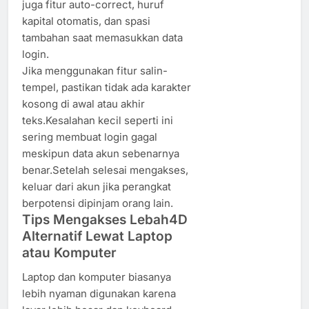
juga fitur auto-correct, huruf
kapital otomatis, dan spasi
tambahan saat memasukkan data
login.
Jika menggunakan fitur salin-
tempel, pastikan tidak ada karakter
kosong di awal atau akhir
teks.Kesalahan kecil seperti ini
sering membuat login gagal
meskipun data akun sebenarnya
benar.Setelah selesai mengakses,
keluar dari akun jika perangkat
berpotensi dipinjam orang lain.
Tips Mengakses Lebah4D
Alternatif Lewat Laptop
atau Komputer
Laptop dan komputer biasanya
lebih nyaman digunakan karena