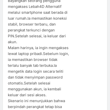
Bayangkan seorang pengguna
mengakses Lebah4D Alternatif
melalui smartphone saat berada di
luar rumah.Ia memastikan koneksi
stabil, browser terbaru, dan
perangkat terkunci dengan
PIN.Setelah selesai, ia keluar dari
akun.
Malam harinya, ia ingin mengakses
lewat laptop pribadi.Sebelum login,
ia memastikan browser tidak
terlalu banyak tab terbuka.Ia
mengetik data login secara teliti
dan tidak menyimpan password
otomatis.Setelah selesai
menggunakan akun, ia kembali
keluar dari sesi akses.
Skenario ini menunjukkan bahwa
berpindah perangkat tetap bisa