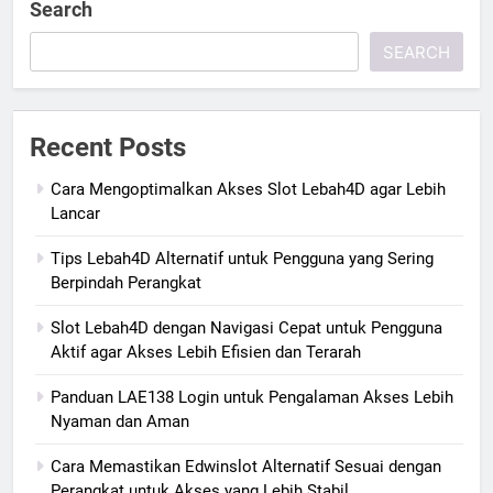
Search
SEARCH
Recent Posts
Cara Mengoptimalkan Akses Slot Lebah4D agar Lebih
Lancar
Tips Lebah4D Alternatif untuk Pengguna yang Sering
Berpindah Perangkat
Slot Lebah4D dengan Navigasi Cepat untuk Pengguna
Aktif agar Akses Lebih Efisien dan Terarah
Panduan LAE138 Login untuk Pengalaman Akses Lebih
Nyaman dan Aman
Cara Memastikan Edwinslot Alternatif Sesuai dengan
Perangkat untuk Akses yang Lebih Stabil