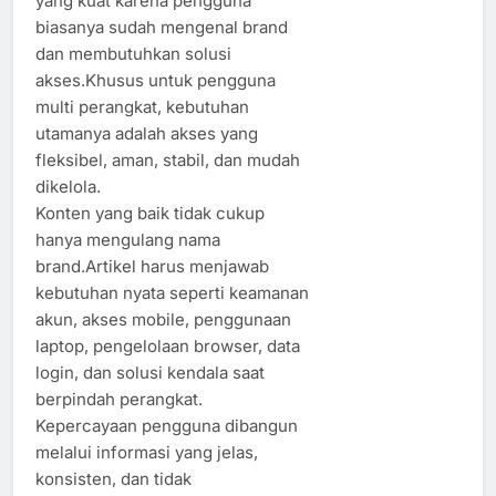
yang kuat karena pengguna
biasanya sudah mengenal brand
dan membutuhkan solusi
akses.Khusus untuk pengguna
multi perangkat, kebutuhan
utamanya adalah akses yang
fleksibel, aman, stabil, dan mudah
dikelola.
Konten yang baik tidak cukup
hanya mengulang nama
brand.Artikel harus menjawab
kebutuhan nyata seperti keamanan
akun, akses mobile, penggunaan
laptop, pengelolaan browser, data
login, dan solusi kendala saat
berpindah perangkat.
Kepercayaan pengguna dibangun
melalui informasi yang jelas,
konsisten, dan tidak