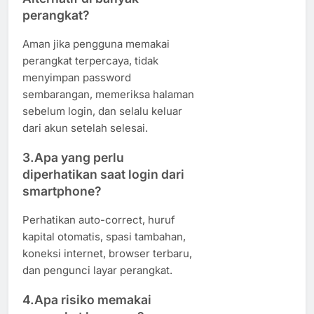
perangkat?
Aman jika pengguna memakai
perangkat terpercaya, tidak
menyimpan password
sembarangan, memeriksa halaman
sebelum login, dan selalu keluar
dari akun setelah selesai.
3.Apa yang perlu
diperhatikan saat login dari
smartphone?
Perhatikan auto-correct, huruf
kapital otomatis, spasi tambahan,
koneksi internet, browser terbaru,
dan pengunci layar perangkat.
4.Apa risiko memakai