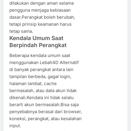
dilakukan dengan aman selama
pengguna menjaga kebiasaan
dasar.Perangkat boleh berubah,
tetapi prinsip keamanan harus
tetap sama.
Kendala Umum Saat
Berpindah Perangkat
Beberapa kendala umum saat
menggunakan Lebah4D Alternatif
di banyak perangkat antara lain
tampilan berbeda, gagal login,
halaman lambat, cache
bermasalah, atau data akun tidak
dikenali.Kendala ini tidak selalu
berarti akun bermasalah.Bisa saja
penyebabnya berasal dari browser,
koneksi, perangkat, atau kesalahan
input.