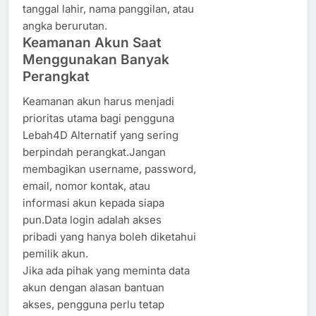
tanggal lahir, nama panggilan, atau
angka berurutan.
Keamanan Akun Saat
Menggunakan Banyak
Perangkat
Keamanan akun harus menjadi
prioritas utama bagi pengguna
Lebah4D Alternatif yang sering
berpindah perangkat.Jangan
membagikan username, password,
email, nomor kontak, atau
informasi akun kepada siapa
pun.Data login adalah akses
pribadi yang hanya boleh diketahui
pemilik akun.
Jika ada pihak yang meminta data
akun dengan alasan bantuan
akses, pengguna perlu tetap