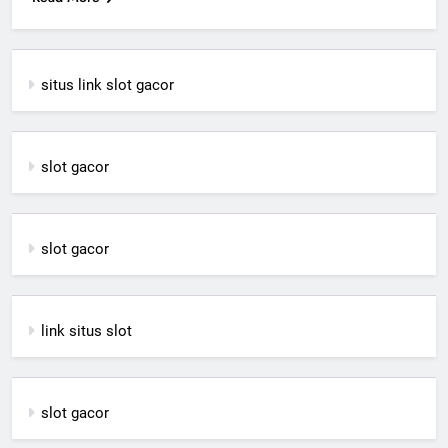
situs link slot gacor
slot gacor
slot gacor
link situs slot
slot gacor