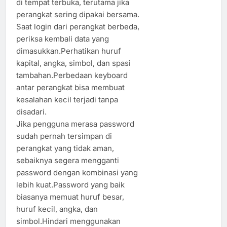
di tempat terbuka, terutama jika
perangkat sering dipakai bersama.
Saat login dari perangkat berbeda,
periksa kembali data yang
dimasukkan.Perhatikan huruf
kapital, angka, simbol, dan spasi
tambahan.Perbedaan keyboard
antar perangkat bisa membuat
kesalahan kecil terjadi tanpa
disadari.
Jika pengguna merasa password
sudah pernah tersimpan di
perangkat yang tidak aman,
sebaiknya segera mengganti
password dengan kombinasi yang
lebih kuat.Password yang baik
biasanya memuat huruf besar,
huruf kecil, angka, dan
simbol.Hindari menggunakan