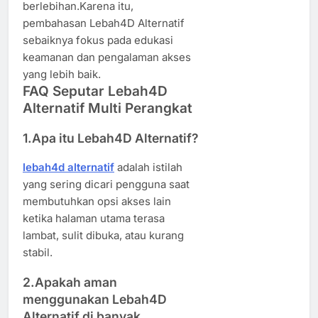
berlebihan.Karena itu,
pembahasan Lebah4D Alternatif
sebaiknya fokus pada edukasi
keamanan dan pengalaman akses
yang lebih baik.
FAQ Seputar Lebah4D
Alternatif Multi Perangkat
1.Apa itu Lebah4D Alternatif?
lebah4d alternatif
adalah istilah
yang sering dicari pengguna saat
membutuhkan opsi akses lain
ketika halaman utama terasa
lambat, sulit dibuka, atau kurang
stabil.
2.Apakah aman
menggunakan Lebah4D
Alternatif di banyak