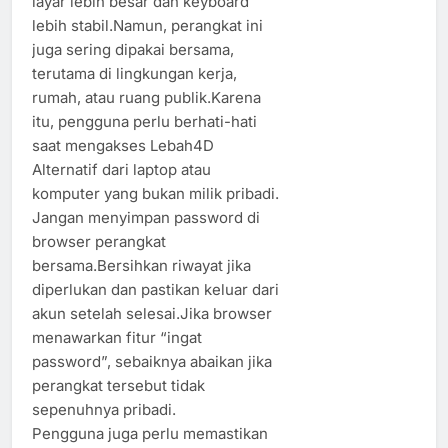
layar lebih besar dan keyboard
lebih stabil.Namun, perangkat ini
juga sering dipakai bersama,
terutama di lingkungan kerja,
rumah, atau ruang publik.Karena
itu, pengguna perlu berhati-hati
saat mengakses Lebah4D
Alternatif dari laptop atau
komputer yang bukan milik pribadi.
Jangan menyimpan password di
browser perangkat
bersama.Bersihkan riwayat jika
diperlukan dan pastikan keluar dari
akun setelah selesai.Jika browser
menawarkan fitur “ingat
password”, sebaiknya abaikan jika
perangkat tersebut tidak
sepenuhnya pribadi.
Pengguna juga perlu memastikan