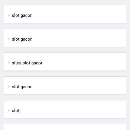
slot gacor
slot gacor
situs slot gacor
slot gacor
slot