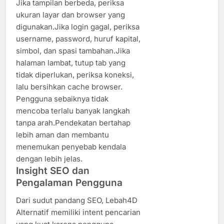
Jika tampilan berbeda, periksa
ukuran layar dan browser yang
digunakan.Jika login gagal, periksa
username, password, huruf kapital,
simbol, dan spasi tambahan.Jika
halaman lambat, tutup tab yang
tidak diperlukan, periksa koneksi,
lalu bersihkan cache browser.
Pengguna sebaiknya tidak
mencoba terlalu banyak langkah
tanpa arah.Pendekatan bertahap
lebih aman dan membantu
menemukan penyebab kendala
dengan lebih jelas.
Insight SEO dan
Pengalaman Pengguna
Dari sudut pandang SEO, Lebah4D
Alternatif memiliki intent pencarian