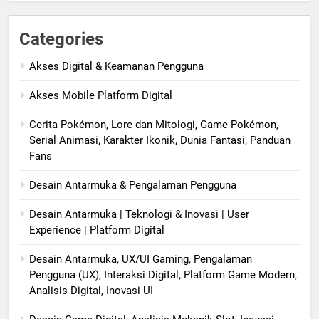
Categories
Akses Digital & Keamanan Pengguna
Akses Mobile Platform Digital
Cerita Pokémon, Lore dan Mitologi, Game Pokémon,
Serial Animasi, Karakter Ikonik, Dunia Fantasi, Panduan
Fans
Desain Antarmuka & Pengalaman Pengguna
Desain Antarmuka | Teknologi & Inovasi | User
Experience | Platform Digital
Desain Antarmuka, UX/UI Gaming, Pengalaman
Pengguna (UX), Interaksi Digital, Platform Game Modern,
Analisis Digital, Inovasi UI