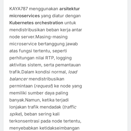
KAYA787 menggunakan
arsitektur
microservices
yang diatur dengan
Kubernetes orchestration
untuk
mendistribusikan beban kerja antar
node server.Masing-masing
microservice bertanggung jawab
atas fungsi tertentu, seperti
perhitungan nilai RTP, logging
aktivitas sistem, serta pemantauan
trafik.Dalam kondisi normal,
load
balancer
mendistribusikan
permintaan (
request
) ke node yang
memiliki sumber daya paling
banyak.Namun, ketika terjadi
lonjakan trafik mendadak (
traffic
spike
), beban sering kali
terkonsentrasi pada node tertentu,
menyebabkan ketidakseimbangan