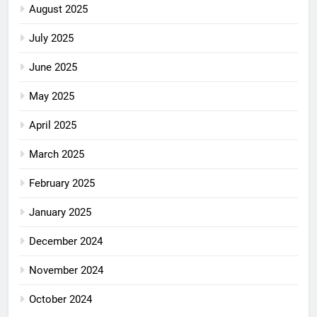
August 2025
July 2025
June 2025
May 2025
April 2025
March 2025
February 2025
January 2025
December 2024
November 2024
October 2024