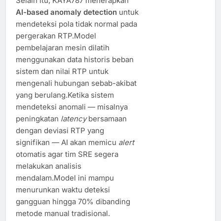
Selain itu, KAYA787 menerapkan
AI-based anomaly detection
untuk
mendeteksi pola tidak normal pada
pergerakan RTP.Model
pembelajaran mesin dilatih
menggunakan data historis beban
sistem dan nilai RTP untuk
mengenali hubungan sebab-akibat
yang berulang.Ketika sistem
mendeteksi anomali — misalnya
peningkatan
latency
bersamaan
dengan deviasi RTP yang
signifikan — AI akan memicu
alert
otomatis agar tim SRE segera
melakukan analisis
mendalam.Model ini mampu
menurunkan waktu deteksi
gangguan hingga 70% dibanding
metode manual tradisional.