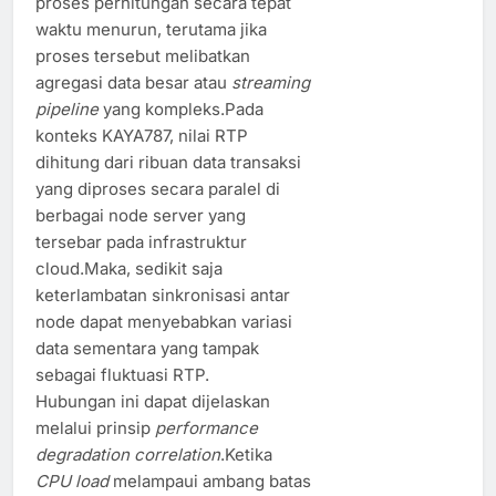
proses perhitungan secara tepat
waktu menurun, terutama jika
proses tersebut melibatkan
agregasi data besar atau
streaming
pipeline
yang kompleks.Pada
konteks KAYA787, nilai RTP
dihitung dari ribuan data transaksi
yang diproses secara paralel di
berbagai node server yang
tersebar pada infrastruktur
cloud.Maka, sedikit saja
keterlambatan sinkronisasi antar
node dapat menyebabkan variasi
data sementara yang tampak
sebagai fluktuasi RTP.
Hubungan ini dapat dijelaskan
melalui prinsip
performance
degradation correlation
.Ketika
CPU load
melampaui ambang batas