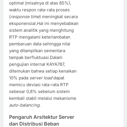
optimal (misalnya di atas 85%),
waktu respon rata-rata proses
(
response time
) meningkat secara
eksponensial.Hal ini menyebabkan
sistem analitik yang menghitung
RTP mengalami keterlambatan
pembaruan data sehingga nilai
yang ditampilkan sementara
tampak berfluktuasi.Dalam
pengujian internal KAYA787,
ditemukan bahwa setiap kenaikan
10% pada
server load
dapat
memicu deviasi rata-rata RTP
sebesar 0,8% sebelum sistem
kembali stabil melalui mekanisme
auto-balancing
.
Pengaruh Arsitektur Server
dan Distribusi Beban