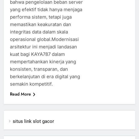
bahwa pengelolaan beban server
yang efektif tidak hanya menjaga
performa sistem, tetapi juga
memastikan keakuratan dan
integritas data dalam skala
operasional global.Modernisasi
arsitektur ini menjadi landasan
kuat bagi KAYA787 dalam
mempertahankan kinerja yang
konsisten, transparan, dan
berkelanjutan di era digital yang
semakin kompetitif.
Read More
situs link slot gacor