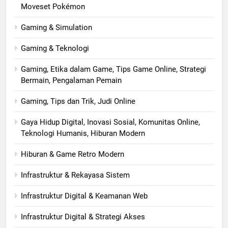
Moveset Pokémon
Gaming & Simulation
Gaming & Teknologi
Gaming, Etika dalam Game, Tips Game Online, Strategi
Bermain, Pengalaman Pemain
Gaming, Tips dan Trik, Judi Online
Gaya Hidup Digital, Inovasi Sosial, Komunitas Online,
Teknologi Humanis, Hiburan Modern
Hiburan & Game Retro Modern
Infrastruktur & Rekayasa Sistem
Infrastruktur Digital & Keamanan Web
Infrastruktur Digital & Strategi Akses