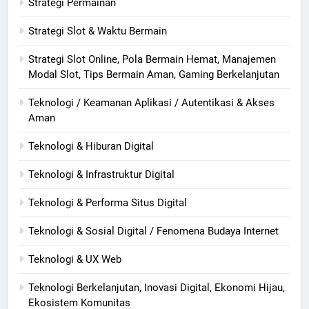
Strategi Permainan
Strategi Slot & Waktu Bermain
Strategi Slot Online, Pola Bermain Hemat, Manajemen
Modal Slot, Tips Bermain Aman, Gaming Berkelanjutan
Teknologi / Keamanan Aplikasi / Autentikasi & Akses
Aman
Teknologi & Hiburan Digital
Teknologi & Infrastruktur Digital
Teknologi & Performa Situs Digital
Teknologi & Sosial Digital / Fenomena Budaya Internet
Teknologi & UX Web
Teknologi Berkelanjutan, Inovasi Digital, Ekonomi Hijau,
Ekosistem Komunitas