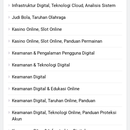
Infrastruktur Digital, Teknologi Cloud, Analisis Sistem
Judi Bola, Taruhan Olahraga
Kasino Online, Slot Online
Kasino Online, Slot Online, Panduan Permainan
Keamanan & Pengalaman Pengguna Digital
Keamanan & Teknologi Digital
Keamanan Digital
Keamanan Digital & Edukasi Online
Keamanan Digital, Taruhan Online, Panduan
Keamanan Digital, Teknologi Online, Panduan Proteksi
Akun