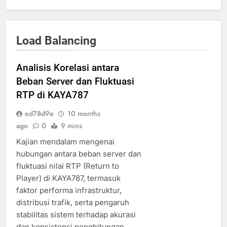
Load Balancing
Analisis Korelasi antara
Beban Server dan Fluktuasi
RTP di KAYA787
ed78d9e
10 months
ago
0
9 mins
Kajian mendalam mengenai
hubungan antara beban server dan
fluktuasi nilai RTP (Return to
Player) di KAYA787, termasuk
faktor performa infrastruktur,
distribusi trafik, serta pengaruh
stabilitas sistem terhadap akurasi
dan konsistensi penghitungan