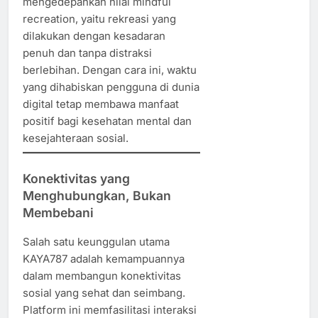
mengedepankan nilai mindful
recreation, yaitu rekreasi yang
dilakukan dengan kesadaran
penuh dan tanpa distraksi
berlebihan. Dengan cara ini, waktu
yang dihabiskan pengguna di dunia
digital tetap membawa manfaat
positif bagi kesehatan mental dan
kesejahteraan sosial.
Konektivitas yang
Menghubungkan, Bukan
Membebani
Salah satu keunggulan utama
KAYA787 adalah kemampuannya
dalam membangun konektivitas
sosial yang sehat dan seimbang.
Platform ini memfasilitasi interaksi