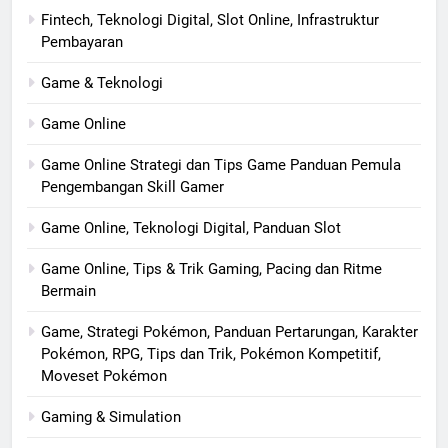
Fintech, Teknologi Digital, Slot Online, Infrastruktur
Pembayaran
Game & Teknologi
Game Online
Game Online Strategi dan Tips Game Panduan Pemula
Pengembangan Skill Gamer
Game Online, Teknologi Digital, Panduan Slot
Game Online, Tips & Trik Gaming, Pacing dan Ritme
Bermain
Game, Strategi Pokémon, Panduan Pertarungan, Karakter
Pokémon, RPG, Tips dan Trik, Pokémon Kompetitif,
Moveset Pokémon
Gaming & Simulation