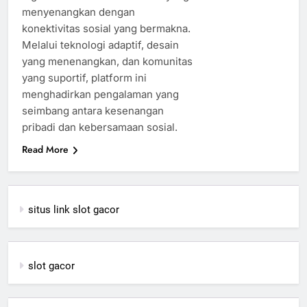
menyenangkan dengan
konektivitas sosial yang bermakna.
Melalui teknologi adaptif, desain
yang menenangkan, dan komunitas
yang suportif, platform ini
menghadirkan pengalaman yang
seimbang antara kesenangan
pribadi dan kebersamaan sosial.
Read More
situs link slot gacor
slot gacor