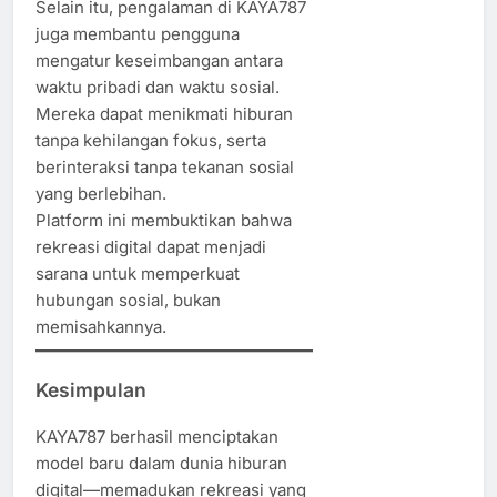
Selain itu, pengalaman di KAYA787
juga membantu pengguna
mengatur keseimbangan antara
waktu pribadi dan waktu sosial.
Mereka dapat menikmati hiburan
tanpa kehilangan fokus, serta
berinteraksi tanpa tekanan sosial
yang berlebihan.
Platform ini membuktikan bahwa
rekreasi digital dapat menjadi
sarana untuk memperkuat
hubungan sosial, bukan
memisahkannya.
Kesimpulan
KAYA787 berhasil menciptakan
model baru dalam dunia hiburan
digital—memadukan rekreasi yang