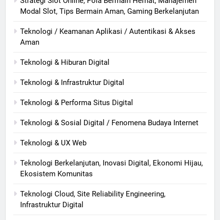
Strategi Slot Online, Pola Bermain Hemat, Manajemen
Modal Slot, Tips Bermain Aman, Gaming Berkelanjutan
Teknologi / Keamanan Aplikasi / Autentikasi & Akses
Aman
Teknologi & Hiburan Digital
Teknologi & Infrastruktur Digital
Teknologi & Performa Situs Digital
Teknologi & Sosial Digital / Fenomena Budaya Internet
Teknologi & UX Web
Teknologi Berkelanjutan, Inovasi Digital, Ekonomi Hijau,
Ekosistem Komunitas
Teknologi Cloud, Site Reliability Engineering,
Infrastruktur Digital