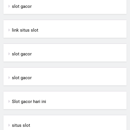
slot gacor
link situs slot
slot gacor
slot gacor
Slot gacor hari ini
situs slot