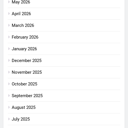
May 2026
April 2026
March 2026
February 2026
January 2026
December 2025
November 2025
October 2025
September 2025
August 2025
July 2025