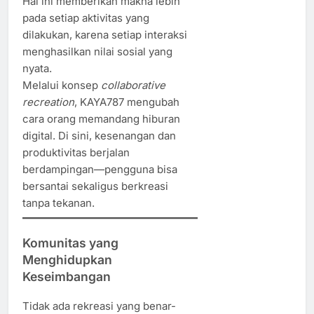
Hal ini memberikan makna lebih
pada setiap aktivitas yang
dilakukan, karena setiap interaksi
menghasilkan nilai sosial yang
nyata.
Melalui konsep
collaborative
recreation
, KAYA787 mengubah
cara orang memandang hiburan
digital. Di sini, kesenangan dan
produktivitas berjalan
berdampingan—pengguna bisa
bersantai sekaligus berkreasi
tanpa tekanan.
Komunitas yang
Menghidupkan
Keseimbangan
Tidak ada rekreasi yang benar-