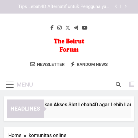
Skip
Slot Lebah4D dengan Navigasi Cepat untuk
to
Pengguna Aktif agar Akses Lebih Efisien dan
Terarah
content
Panduan LAE138 Login untuk Pengalaman Akses
Lebih Nyaman dan Aman
Cara Mengoptimalkan Akses Slot Lebah4D agar
Lebih Lancar
Tips Lebah4D Alternatif untuk Pengguna yang
Sering Berpindah Perangkat
The Beirut
Ikuti Diskusi Dan Berita Terkini Di The
Slot Lebah4D dengan Navigasi Cepat untuk
NEWSLETTER
RANDOM NEWS
Pengguna Aktif agar Akses Lebih Efisien dan
Forum
Beirut Forum. Platform Untuk Berbagai
Terarah
Panduan LAE138 Login untuk Pengalaman Akses
Topik Dan Isu Global.
Lebih Nyaman dan Aman
MENU
ra Mengoptimalkan Akses Slot Lebah4D agar Lebih Lancar
HEADLINES
Months Ago
Home
komunitas online