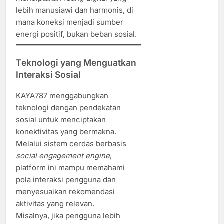
lebih manusiawi dan harmonis, di
mana koneksi menjadi sumber
energi positif, bukan beban sosial.
Teknologi yang Menguatkan
Interaksi Sosial
KAYA787 menggabungkan
teknologi dengan pendekatan
sosial untuk menciptakan
konektivitas yang bermakna.
Melalui sistem cerdas berbasis
social engagement engine
,
platform ini mampu memahami
pola interaksi pengguna dan
menyesuaikan rekomendasi
aktivitas yang relevan.
Misalnya, jika pengguna lebih