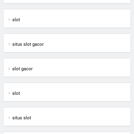
slot
situs slot gacor
slot gacor
slot
situs slot