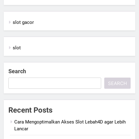
slot gacor
slot
Search
SEARCH
Recent Posts
Cara Mengoptimalkan Akses Slot Lebah4D agar Lebih
Lancar