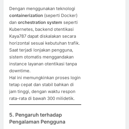
Dengan menggunakan teknologi
containerization
(seperti Docker)
dan
orchestration system
seperti
Kubernetes, backend otentikasi
Kaya787 dapat diskalakan secara
horizontal sesuai kebutuhan trafik.
Saat terjadi lonjakan pengguna,
sistem otomatis menggandakan
instance layanan otentikasi tanpa
downtime.
Hal ini memungkinkan proses login
tetap cepat dan stabil bahkan di
jam tinggi, dengan waktu respon
rata-rata di bawah 300 milidetik.
5. Pengaruh terhadap
Pengalaman Pengguna