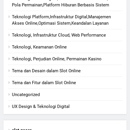
Pola Permainan,Platform Hiburan Berbasis Sistem
Teknologi Platform,Infrastruktur Digital,Manajemen
Akses Online,Optimasi Sistem,Keandalan Layanan
Teknologi, Infrastruktur Cloud, Web Performance
Teknologi, Keamanan Online
Teknologi, Perjudian Online, Permainan Kasino
Tema dan Desain dalam Slot Online
Tema dan Fitur dalam Slot Online
Uncategorized
UX Design & Teknologi Digital