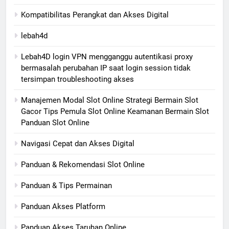
Kompatibilitas Perangkat dan Akses Digital
lebah4d
Lebah4D login VPN mengganggu autentikasi proxy
bermasalah perubahan IP saat login session tidak
tersimpan troubleshooting akses
Manajemen Modal Slot Online Strategi Bermain Slot
Gacor Tips Pemula Slot Online Keamanan Bermain Slot
Panduan Slot Online
Navigasi Cepat dan Akses Digital
Panduan & Rekomendasi Slot Online​
Panduan & Tips Permainan
Panduan Akses Platform
Panduan Akses Taruhan Online