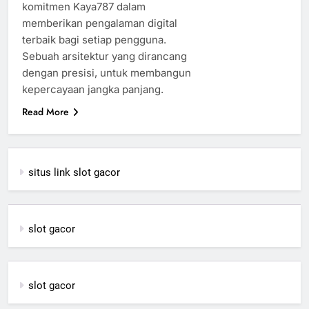
komitmen Kaya787 dalam
memberikan pengalaman digital
terbaik bagi setiap pengguna.
Sebuah arsitektur yang dirancang
dengan presisi, untuk membangun
kepercayaan jangka panjang.
Read More
situs link slot gacor
slot gacor
slot gacor