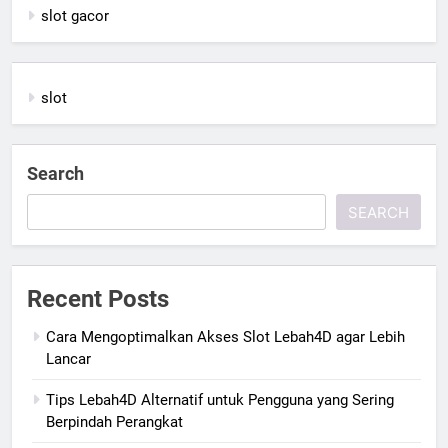
slot gacor
slot
Search
SEARCH
Recent Posts
Cara Mengoptimalkan Akses Slot Lebah4D agar Lebih
Lancar
Tips Lebah4D Alternatif untuk Pengguna yang Sering
Berpindah Perangkat