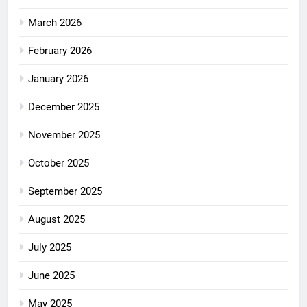
March 2026
February 2026
January 2026
December 2025
November 2025
October 2025
September 2025
August 2025
July 2025
June 2025
May 2025