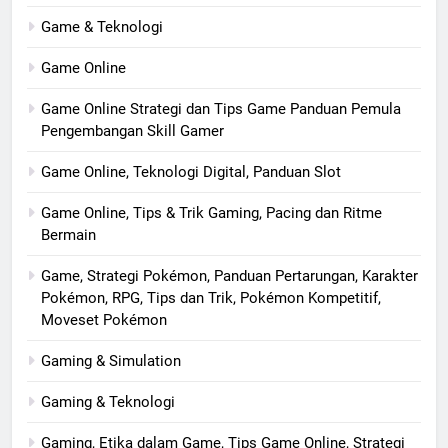
Game & Teknologi
Game Online
Game Online Strategi dan Tips Game Panduan Pemula
Pengembangan Skill Gamer
Game Online, Teknologi Digital, Panduan Slot
Game Online, Tips & Trik Gaming, Pacing dan Ritme
Bermain
Game, Strategi Pokémon, Panduan Pertarungan, Karakter
Pokémon, RPG, Tips dan Trik, Pokémon Kompetitif,
Moveset Pokémon
Gaming & Simulation
Gaming & Teknologi
Gaming, Etika dalam Game, Tips Game Online, Strategi