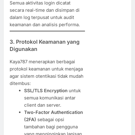
Semua aktivitas login dicatat
secara real-time dan disimpan di
dalam log terpusat untuk audit
keamanan dan analisis performa.
3. Protokol Keamanan yang
Digunakan
Kaya787 menerapkan berbagai
protokol keamanan untuk menjaga
agar sistem otentikasi tidak mudah
ditembus:
SSL/TLS Encryption
untuk
semua komunikasi antar
client dan server.
Two-Factor Authentication
(2FA)
sebagai opsi
tambahan bagi pengguna
yang menginginkan lapisan