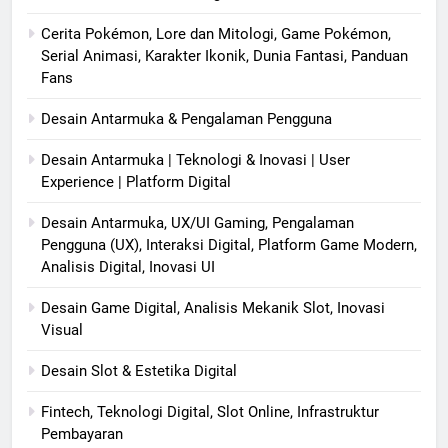
Cerita Pokémon, Lore dan Mitologi, Game Pokémon,
Serial Animasi, Karakter Ikonik, Dunia Fantasi, Panduan
Fans
Desain Antarmuka & Pengalaman Pengguna
Desain Antarmuka | Teknologi & Inovasi | User
Experience | Platform Digital
Desain Antarmuka, UX/UI Gaming, Pengalaman
Pengguna (UX), Interaksi Digital, Platform Game Modern,
Analisis Digital, Inovasi UI
Desain Game Digital, Analisis Mekanik Slot, Inovasi
Visual
Desain Slot & Estetika Digital
Fintech, Teknologi Digital, Slot Online, Infrastruktur
Pembayaran