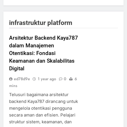
infrastruktur platform
Arsitektur Backend Kaya787
dalam Manajemen
Otentikasi: Fondasi
Keamanan dan Skalabilitas
Digital
ed78d9e
1 year ago
0
6
mins
Telusuri bagaimana arsitektur
backend Kaya787 dirancang untuk
mengelola otentikasi pengguna
secara aman dan efisien. Pelajari
struktur sistem, keamanan, dan