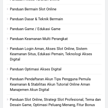
Panduan Bermain Slot Online
Panduan Dasar & Teknik Bermain
Panduan Game / Edukasi Game
Panduan Keamanan Multi Perangkat
Panduan Login Aman, Akses Slot Online, Sistem
Keamanan Situs, Edukasi Pemain, Teknologi Akses
Digital
Panduan Optimasi Akses Digital
Panduan Pendaftaran Akun Tips Pengguna Pemula
Keamanan & Stabilitas Akun Tutorial Online Aman
Manajemen Akun Digital
Panduan Slot Online, Strategi Slot Profesional, Tema dan
Desain Game, Optimasi Peluang Menang, Fitur Bonus