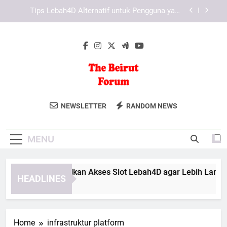
Skip
Slot Lebah4D dengan Navigasi Cepat untuk
to
Pengguna Aktif agar Akses Lebih Efisien dan
Terarah
content
Panduan LAE138 Login untuk Pengalaman Akses
Lebih Nyaman dan Aman
Cara Mengoptimalkan Akses Slot Lebah4D agar
Lebih Lancar
Tips Lebah4D Alternatif untuk Pengguna yang
Sering Berpindah Perangkat
The Beirut
Ikuti Diskusi Dan Berita Terkini Di The
Slot Lebah4D dengan Navigasi Cepat untuk
NEWSLETTER
RANDOM NEWS
Pengguna Aktif agar Akses Lebih Efisien dan
Forum
Beirut Forum. Platform Untuk Berbagai
Terarah
Panduan LAE138 Login untuk Pengalaman Akses
Topik Dan Isu Global.
Lebih Nyaman dan Aman
MENU
ra Mengoptimalkan Akses Slot Lebah4D agar Lebih Lancar
HEADLINES
Months Ago
Home
infrastruktur platform