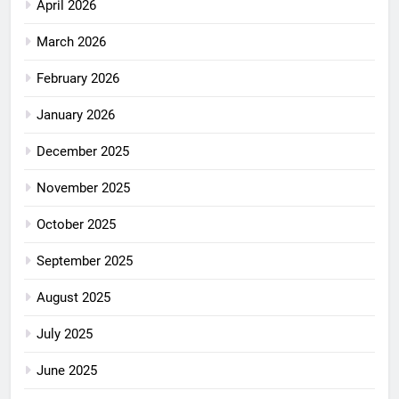
April 2026
March 2026
February 2026
January 2026
December 2025
November 2025
October 2025
September 2025
August 2025
July 2025
June 2025