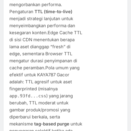
mengorbankan performa.
Pengaturan
TTL (time-to-live)
menjadi strategi lanjutan untuk
menyeimbangkan performa dan
kesegaran konten.Edge Cache TTL
di sisi CDN menentukan berapa
lama aset dianggap “fresh” di
edge, sementara Browser TTL
mengatur durasi penyimpanan di
cache peramban.Pola umum yang
efektif untuk KAYA787 Gacor
adalah: TTL agresif untuk aset
fingerprinted (misalnya
) yang jarang
app.93fd...css
berubah, TTL moderat untuk
gambar produk/promosi yang
diperbarui berkala, serta
mekanisme
tag-based purge
untuk
penyegaran selektif ketika ada