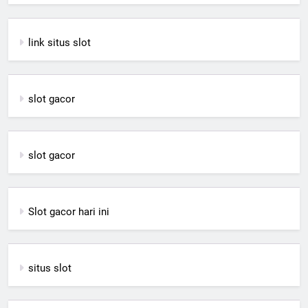
link situs slot
slot gacor
slot gacor
Slot gacor hari ini
situs slot