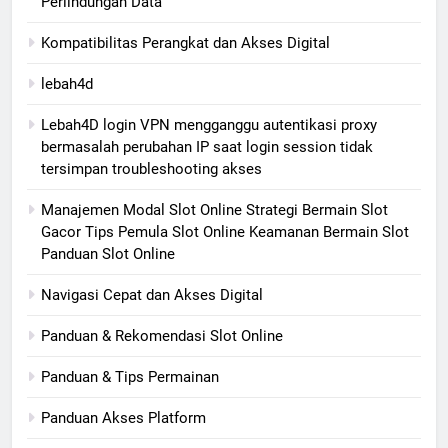
Perlindungan Data
Kompatibilitas Perangkat dan Akses Digital
lebah4d
Lebah4D login VPN mengganggu autentikasi proxy
bermasalah perubahan IP saat login session tidak
tersimpan troubleshooting akses
Manajemen Modal Slot Online Strategi Bermain Slot
Gacor Tips Pemula Slot Online Keamanan Bermain Slot
Panduan Slot Online
Navigasi Cepat dan Akses Digital
Panduan & Rekomendasi Slot Online​
Panduan & Tips Permainan
Panduan Akses Platform