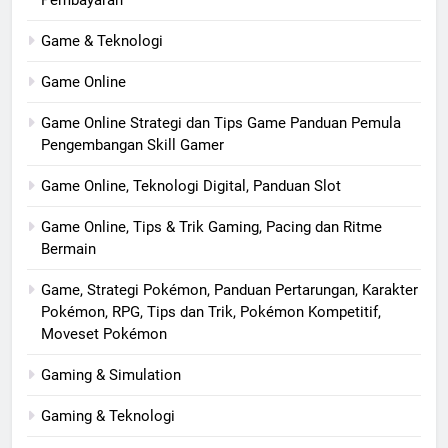
Game & Teknologi
Game Online
Game Online Strategi dan Tips Game Panduan Pemula
Pengembangan Skill Gamer
Game Online, Teknologi Digital, Panduan Slot
Game Online, Tips & Trik Gaming, Pacing dan Ritme
Bermain
Game, Strategi Pokémon, Panduan Pertarungan, Karakter
Pokémon, RPG, Tips dan Trik, Pokémon Kompetitif,
Moveset Pokémon
Gaming & Simulation
Gaming & Teknologi