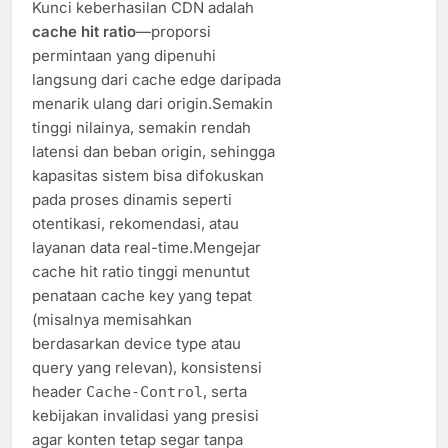
Kunci keberhasilan CDN adalah
cache hit ratio
—proporsi
permintaan yang dipenuhi
langsung dari cache edge daripada
menarik ulang dari origin.Semakin
tinggi nilainya, semakin rendah
latensi dan beban origin, sehingga
kapasitas sistem bisa difokuskan
pada proses dinamis seperti
otentikasi, rekomendasi, atau
layanan data real-time.Mengejar
cache hit ratio tinggi menuntut
penataan cache key yang tepat
(misalnya memisahkan
berdasarkan device type atau
query yang relevan), konsistensi
header
, serta
Cache-Control
kebijakan invalidasi yang presisi
agar konten tetap segar tanpa