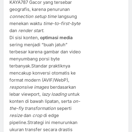
KAYA787 Gacor yang tersebar
geografis, karena penurunan
connection setup time
langsung
menekan waktu
time-to-first-byte
dan
render start
.
Di sisi konten,
optimasi media
sering menjadi “buah jatuh”
terbesar karena gambar dan video
menyumbang porsi byte
terbanyak.Standar praktiknya
mencakup konversi otomatis ke
format modern (AVIF/WebP),
responsive images
berdasarkan
lebar viewport,
lazy loading
untuk
konten di bawah lipatan, serta
on-
the-fly transformation
seperti
resize
dan
crop
di edge
pipeline.Strategi ini menurunkan
ukuran transfer secara drastis