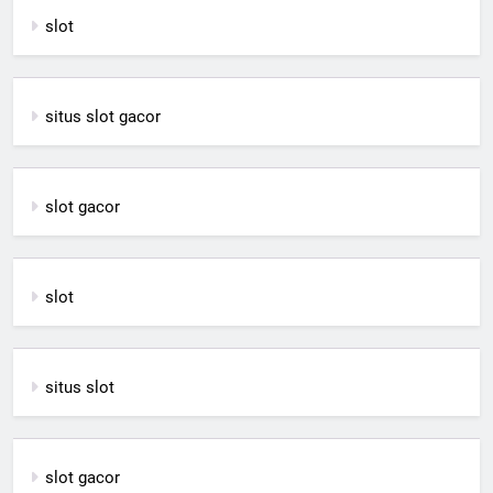
slot
situs slot gacor
slot gacor
slot
situs slot
slot gacor