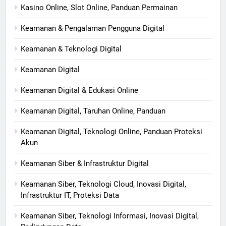
Kasino Online, Slot Online, Panduan Permainan
Keamanan & Pengalaman Pengguna Digital
Keamanan & Teknologi Digital
Keamanan Digital
Keamanan Digital & Edukasi Online
Keamanan Digital, Taruhan Online, Panduan
Keamanan Digital, Teknologi Online, Panduan Proteksi
Akun
Keamanan Siber & Infrastruktur Digital
Keamanan Siber, Teknologi Cloud, Inovasi Digital,
Infrastruktur IT, Proteksi Data
Keamanan Siber, Teknologi Informasi, Inovasi Digital,