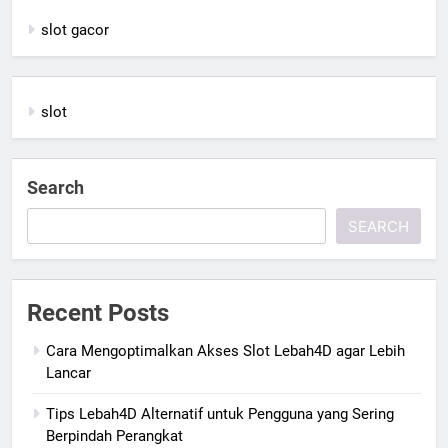
slot gacor
slot
Search
SEARCH
Recent Posts
Cara Mengoptimalkan Akses Slot Lebah4D agar Lebih
Lancar
Tips Lebah4D Alternatif untuk Pengguna yang Sering
Berpindah Perangkat