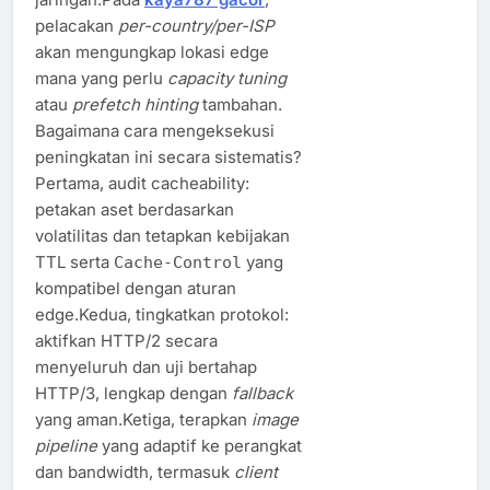
pelacakan
per-country/per-ISP
akan mengungkap lokasi edge
mana yang perlu
capacity tuning
atau
prefetch hinting
tambahan.
Bagaimana cara mengeksekusi
peningkatan ini secara sistematis?
Pertama, audit cacheability:
petakan aset berdasarkan
volatilitas dan tetapkan kebijakan
TTL serta
yang
Cache-Control
kompatibel dengan aturan
edge.Kedua, tingkatkan protokol:
aktifkan HTTP/2 secara
menyeluruh dan uji bertahap
HTTP/3, lengkap dengan
fallback
yang aman.Ketiga, terapkan
image
pipeline
yang adaptif ke perangkat
dan bandwidth, termasuk
client