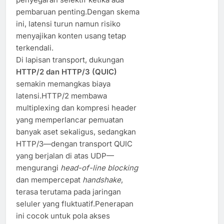
pembaruan penting.Dengan skema
ini, latensi turun namun risiko
menyajikan konten usang tetap
terkendali.
Di lapisan transport, dukungan
HTTP/2 dan HTTP/3 (QUIC)
semakin memangkas biaya
latensi.HTTP/2 membawa
multiplexing dan kompresi header
yang memperlancar pemuatan
banyak aset sekaligus, sedangkan
HTTP/3—dengan transport QUIC
yang berjalan di atas UDP—
mengurangi
head-of-line blocking
dan mempercepat
handshake
,
terasa terutama pada jaringan
seluler yang fluktuatif.Penerapan
ini cocok untuk pola akses