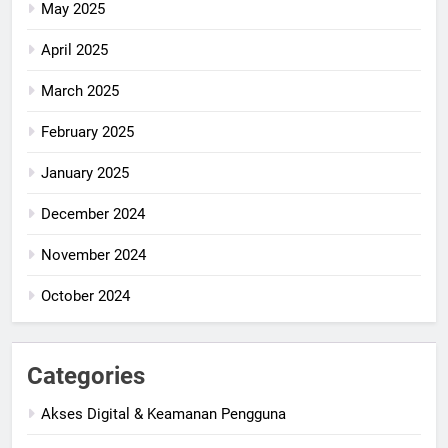
May 2025
April 2025
March 2025
February 2025
January 2025
December 2024
November 2024
October 2024
Categories
Akses Digital & Keamanan Pengguna