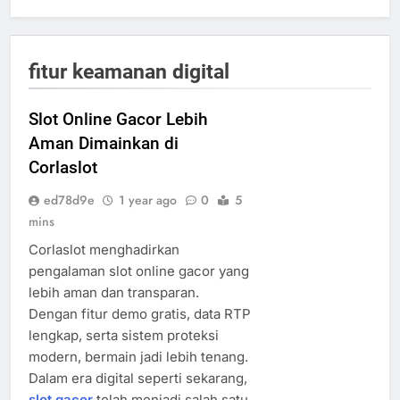
fitur keamanan digital
Slot Online Gacor Lebih
Aman Dimainkan di
Corlaslot
ed78d9e
1 year ago
0
5
mins
Corlaslot menghadirkan
pengalaman slot online gacor yang
lebih aman dan transparan.
Dengan fitur demo gratis, data RTP
lengkap, serta sistem proteksi
modern, bermain jadi lebih tenang.
Dalam era digital seperti sekarang,
slot gacor
telah menjadi salah satu