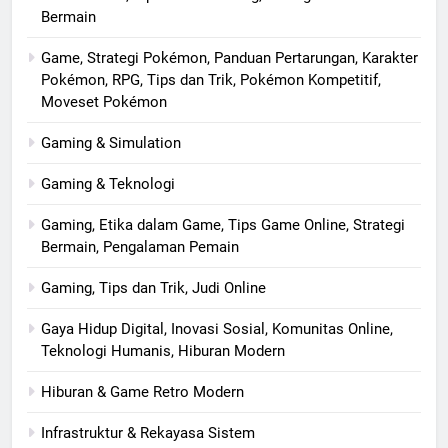
Bermain
Game, Strategi Pokémon, Panduan Pertarungan, Karakter
Pokémon, RPG, Tips dan Trik, Pokémon Kompetitif,
Moveset Pokémon
Gaming & Simulation
Gaming & Teknologi
Gaming, Etika dalam Game, Tips Game Online, Strategi
Bermain, Pengalaman Pemain
Gaming, Tips dan Trik, Judi Online
Gaya Hidup Digital, Inovasi Sosial, Komunitas Online,
Teknologi Humanis, Hiburan Modern
Hiburan & Game Retro Modern
Infrastruktur & Rekayasa Sistem