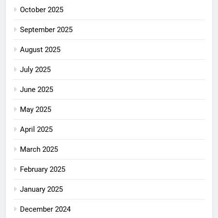
October 2025
September 2025
August 2025
July 2025
June 2025
May 2025
April 2025
March 2025
February 2025
January 2025
December 2024