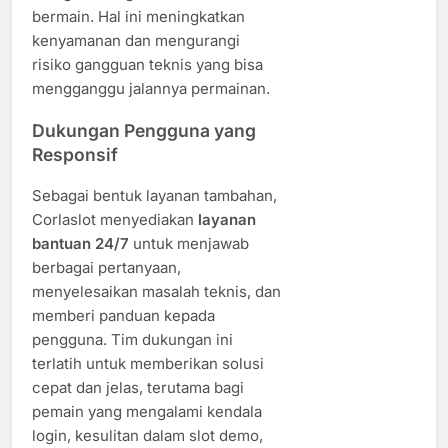
bermain. Hal ini meningkatkan
kenyamanan dan mengurangi
risiko gangguan teknis yang bisa
mengganggu jalannya permainan.
Dukungan Pengguna yang
Responsif
Sebagai bentuk layanan tambahan,
Corlaslot menyediakan
layanan
bantuan 24/7
untuk menjawab
berbagai pertanyaan,
menyelesaikan masalah teknis, dan
memberi panduan kepada
pengguna. Tim dukungan ini
terlatih untuk memberikan solusi
cepat dan jelas, terutama bagi
pemain yang mengalami kendala
login, kesulitan dalam slot demo,