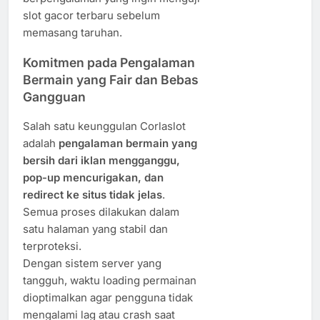
slot gacor terbaru sebelum
memasang taruhan.
Komitmen pada Pengalaman
Bermain yang Fair dan Bebas
Gangguan
Salah satu keunggulan Corlaslot
adalah
pengalaman bermain yang
bersih dari iklan mengganggu,
pop-up mencurigakan, dan
redirect ke situs tidak jelas
.
Semua proses dilakukan dalam
satu halaman yang stabil dan
terproteksi.
Dengan sistem server yang
tangguh, waktu loading permainan
dioptimalkan agar pengguna tidak
mengalami lag atau crash saat