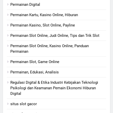
Permainan Digital
Permainan Kartu, Kasino Online, Hiburan
Permainan Kasino, Slot Online, Payline
Permainan Slot Online, Judi Online, Tips dan Trik Slot
Permainan Slot Online, Kasino Online, Panduan
Permainan
Permainan Slot, Game Online
Permainan, Edukasi, Analisis
Regulasi Digital & Etika Industri Kebijakan Teknologi
Psikologi dan Keamanan Pemain Ekonomi Hiburan
Digital
situs slot gacor