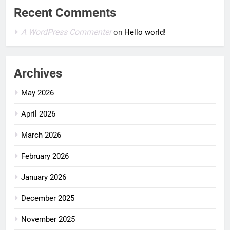
Recent Comments
A WordPress Commenter
on
Hello world!
Archives
May 2026
April 2026
March 2026
February 2026
January 2026
December 2025
November 2025