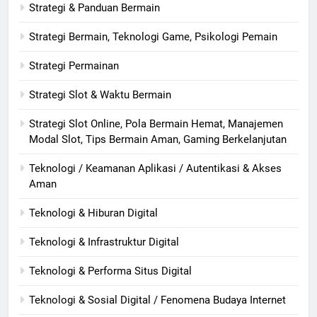
Strategi & Panduan Bermain
Strategi Bermain, Teknologi Game, Psikologi Pemain
Strategi Permainan
Strategi Slot & Waktu Bermain
Strategi Slot Online, Pola Bermain Hemat, Manajemen
Modal Slot, Tips Bermain Aman, Gaming Berkelanjutan
Teknologi / Keamanan Aplikasi / Autentikasi & Akses
Aman
Teknologi & Hiburan Digital
Teknologi & Infrastruktur Digital
Teknologi & Performa Situs Digital
Teknologi & Sosial Digital / Fenomena Budaya Internet