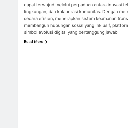
dapat terwujud melalui perpaduan antara inovasi te
lingkungan, dan kolaborasi komunitas. Dengan me
secara efisien, menerapkan sistem keamanan trans
membangun hubungan sosial yang inklusif, platform
simbol evolusi digital yang bertanggung jawab.
Read More