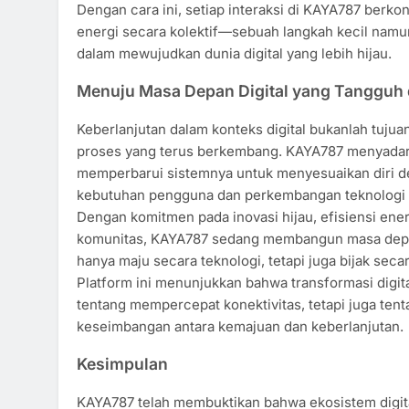
Dengan cara ini, setiap interaksi di KAYA787 berkon
energi secara kolektif—sebuah langkah kecil nam
dalam mewujudkan dunia digital yang lebih hijau.
Menuju Masa Depan Digital yang Tangguh 
Keberlanjutan dalam konteks digital bukanlah tujuan
proses yang terus berkembang. KAYA787 menyadari 
memperbarui sistemnya untuk menyesuaikan diri 
kebutuhan pengguna dan perkembangan teknologi 
Dengan komitmen pada inovasi hijau, efisiensi ener
komunitas, KAYA787 sedang membangun masa depan
hanya maju secara teknologi, tetapi juga bijak secar
Platform ini menunjukkan bahwa transformasi digita
tentang mempercepat konektivitas, tetapi juga ten
keseimbangan antara kemajuan dan keberlanjutan.
Kesimpulan
KAYA787 telah membuktikan bahwa ekosistem digita