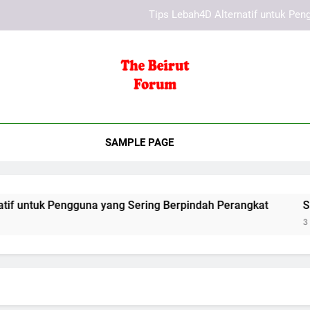
Tips Lebah4D Alternatif untuk Pen
Slot Lebah4D dengan Navigasi Cepat untuk Pengguna Aktif
Panduan LAE138 Login untuk Peng
 Beirut Forum
Cara Mengoptimalkan 
usi Dan Berita Terkini Di The Beirut Forum. Platform Untuk Berba
Tips Lebah4D Alternatif untuk Pen
SAMPLE PAGE
Slot Lebah4D dengan Navigasi Cepat untuk Pengguna Aktif
Panduan LAE138 Login untuk Peng
engguna yang Sering Berpindah Perangkat
Slot Lebah4D 
3 Months Ago