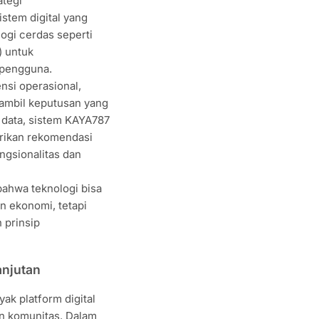
ategi
tem digital yang
logi cerdas seperti
 untuk
 pengguna.
nsi operasional,
ambil keputusan yang
s data, sistem KAYA787
ikan rekomendasi
ngsionalitas dan
bahwa teknologi bisa
n ekonomi, tetapi
 prinsip
anjutan
ak platform digital
n komunitas. Dalam