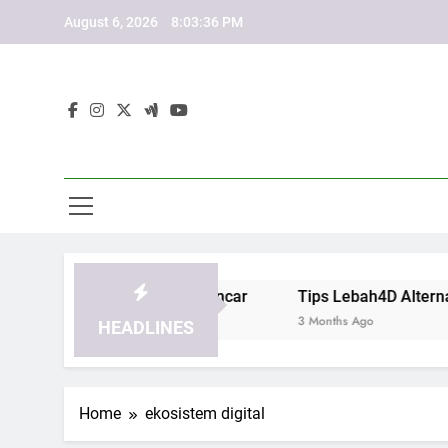
Skip
August 6, 2026
8:03:37 PM
to
content
The
Ikuti Disk
h4D agar Lebih Lancar
Tips Lebah4D Alternatif untuk P
3 Months Ago
HEADLINES
Home
ekosistem digital