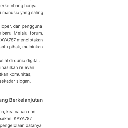
 berkembang hanya
si manusia yang saling
eloper, dan pengguna
 baru. Melalui forum,
 KAYA787 menciptakan
 satu pihak, melainkan
al di dunia digital,
ihasilkan relevan
tkan komunitas,
sekadar slogan,
ang Berkelanjutan
ama, keamanan dan
abaikan. KAYA787
pengelolaan datanya,