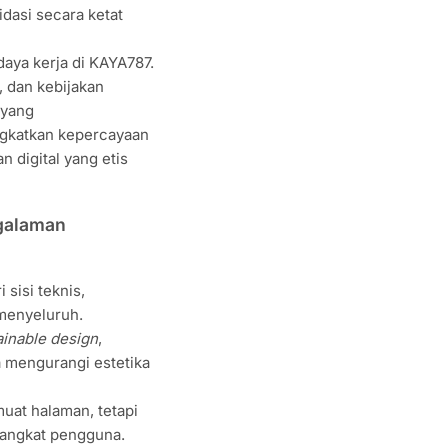
idasi secara ketat
daya kerja di KAYA787.
 dan kebijakan
 yang
ngkatkan kepercayaan
n digital yang etis
ngalaman
sisi teknis,
menyeluruh.
ainable design
,
 mengurangi estetika
uat halaman, tetapi
angkat pengguna.