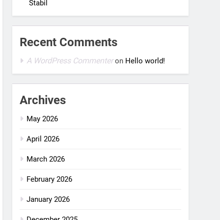
Stabil
Recent Comments
A WordPress Commenter
on
Hello world!
Archives
May 2026
April 2026
March 2026
February 2026
January 2026
December 2025