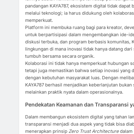
pandangan KAYA787, ekosistem digital tidak dapat
melalui teknologi; ia harus didukung oleh kolabora
memperkuat.
Platform ini membuka ruang bagi para kreator, dev
untuk berpartisipasi dalam mengembangkan ide-ide
diskusi terbuka, dan program berbasis komunitas,
lingkungan di mana inovasi tidak hanya datang dari
tumbuh bersama secara organik.
Kolaborasi ini tidak hanya memperkuat hubungan sosi
tetapi juga memastikan bahwa setiap inovasi yang d
dengan kebutuhan masyarakat luas. Dengan meliba
KAYA787 berhasil menjadikan keberlanjutan bukan 
melainkan praktik nyata dalam operasionalnya.
Pendekatan Keamanan dan Transparansi y
Dalam membangun ekosistem digital yang tahan l
transparansi menjadi dua aspek yang tidak bisa di
menerapkan prinsip
Zero Trust Architecture
dalam 