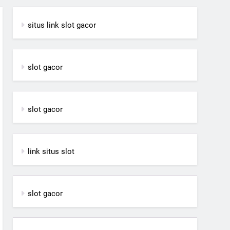
situs link slot gacor
slot gacor
slot gacor
link situs slot
slot gacor