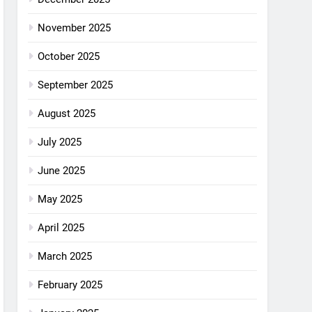
November 2025
October 2025
September 2025
August 2025
July 2025
June 2025
May 2025
April 2025
March 2025
February 2025