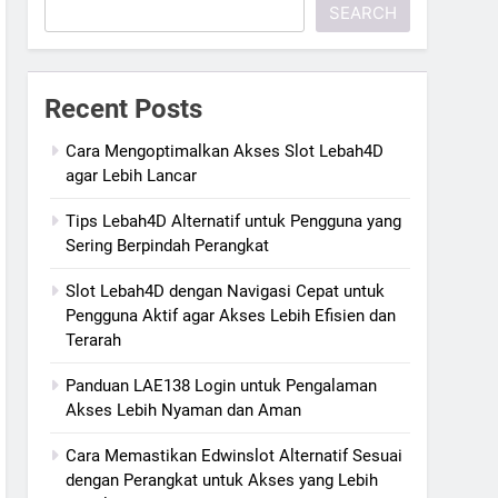
SEARCH
Recent Posts
Cara Mengoptimalkan Akses Slot Lebah4D
agar Lebih Lancar
Tips Lebah4D Alternatif untuk Pengguna yang
Sering Berpindah Perangkat
Slot Lebah4D dengan Navigasi Cepat untuk
Pengguna Aktif agar Akses Lebih Efisien dan
Terarah
Panduan LAE138 Login untuk Pengalaman
Akses Lebih Nyaman dan Aman
Cara Memastikan Edwinslot Alternatif Sesuai
dengan Perangkat untuk Akses yang Lebih