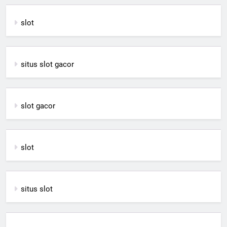
slot
situs slot gacor
slot gacor
slot
situs slot