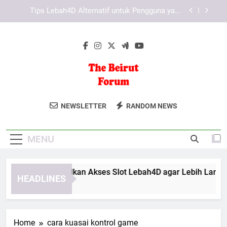
Skip
Slot Lebah4D dengan Navigasi Cepat untuk
to
Pengguna Aktif agar Akses Lebih Efisien dan
Terarah
content
Panduan LAE138 Login untuk Pengalaman Akses
Lebih Nyaman dan Aman
Cara Mengoptimalkan Akses Slot Lebah4D agar
Lebih Lancar
Tips Lebah4D Alternatif untuk Pengguna yang
Sering Berpindah Perangkat
The Beirut
Ikuti Diskusi Dan Berita Terkini Di The
Slot Lebah4D dengan Navigasi Cepat untuk
NEWSLETTER
RANDOM NEWS
Pengguna Aktif agar Akses Lebih Efisien dan
Forum
Beirut Forum. Platform Untuk Berbagai
Terarah
Panduan LAE138 Login untuk Pengalaman Akses
Topik Dan Isu Global.
Lebih Nyaman dan Aman
MENU
ra Mengoptimalkan Akses Slot Lebah4D agar Lebih Lancar
HEADLINES
Months Ago
Home
cara kuasai kontrol game