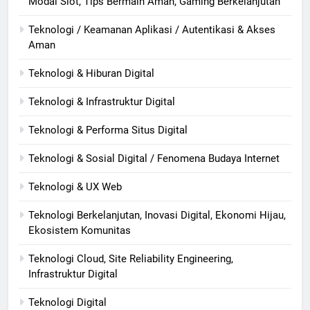
Modal Slot, Tips Bermain Aman, Gaming Berkelanjutan
Teknologi / Keamanan Aplikasi / Autentikasi & Akses
Aman
Teknologi & Hiburan Digital
Teknologi & Infrastruktur Digital
Teknologi & Performa Situs Digital
Teknologi & Sosial Digital / Fenomena Budaya Internet
Teknologi & UX Web
Teknologi Berkelanjutan, Inovasi Digital, Ekonomi Hijau,
Ekosistem Komunitas
Teknologi Cloud, Site Reliability Engineering,
Infrastruktur Digital
Teknologi Digital