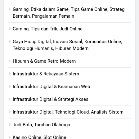
Gaming, Etika dalam Game, Tips Game Online, Strategi
Bermain, Pengalaman Pemain
Gaming, Tips dan Trik, Judi Online
Gaya Hidup Digital, Inovasi Sosial, Komunitas Online,
Teknologi Humanis, Hiburan Modern
Hiburan & Game Retro Modern
Infrastruktur & Rekayasa Sistem
Infrastruktur Digital & Keamanan Web
Infrastruktur Digital & Strategi Akses
Infrastruktur Digital, Teknologi Cloud, Analisis Sistem
Judi Bola, Taruhan Olahraga
Kasino Online, Slot Online