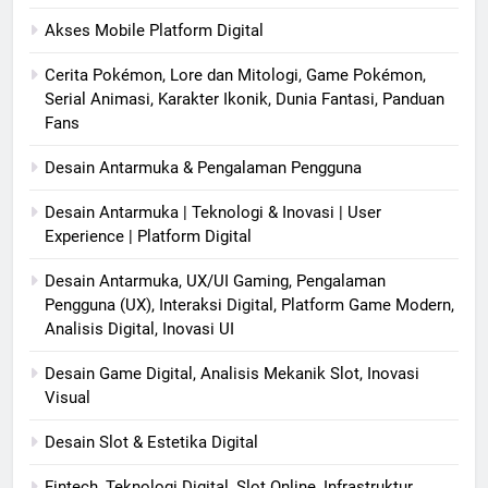
Akses Mobile Platform Digital
Cerita Pokémon, Lore dan Mitologi, Game Pokémon,
Serial Animasi, Karakter Ikonik, Dunia Fantasi, Panduan
Fans
Desain Antarmuka & Pengalaman Pengguna
Desain Antarmuka | Teknologi & Inovasi | User
Experience | Platform Digital
Desain Antarmuka, UX/UI Gaming, Pengalaman
Pengguna (UX), Interaksi Digital, Platform Game Modern,
Analisis Digital, Inovasi UI
Desain Game Digital, Analisis Mekanik Slot, Inovasi
Visual
Desain Slot & Estetika Digital
Fintech, Teknologi Digital, Slot Online, Infrastruktur