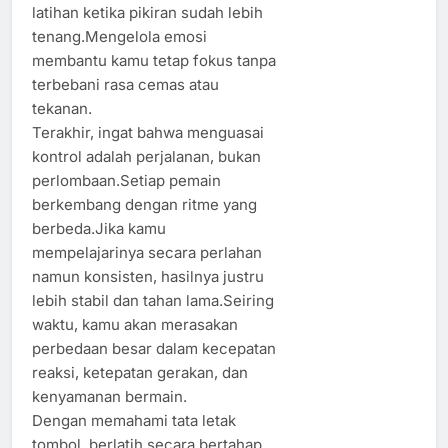
latihan ketika pikiran sudah lebih
tenang.Mengelola emosi
membantu kamu tetap fokus tanpa
terbebani rasa cemas atau
tekanan.
Terakhir, ingat bahwa menguasai
kontrol adalah perjalanan, bukan
perlombaan.Setiap pemain
berkembang dengan ritme yang
berbeda.Jika kamu
mempelajarinya secara perlahan
namun konsisten, hasilnya justru
lebih stabil dan tahan lama.Seiring
waktu, kamu akan merasakan
perbedaan besar dalam kecepatan
reaksi, ketepatan gerakan, dan
kenyamanan bermain.
Dengan memahami tata letak
tombol, berlatih secara bertahap,