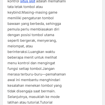
kontrol
situs slot
adalah memahami
tata letak tombol atau
keybind.Masing-masing game
memiliki pengaturan tombol
bawaan yang berbeda, sehingga
pemula perlu membiasakan diri
dengan posisi tombol utama
seperti bergerak, menyerang,
melompat, atau
berinteraksi.Luangkan waktu
beberapa menit untuk melihat
menu kontrol dan mengingat
fungsi setiap tombol.Jangan
merasa terburu-buru—pemahaman
awal ini membantu menghindari
kesalahan menekan tombol yang
tidak disengaja saat bermain.
Selanjutnya, masuklah ke mode
latihan atau tutorial.Tutorial