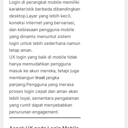
Login di perangkat mobile memiliki
karakteristik berbeda dibandingkan
desktop.Layar yang lebih kecil,
koneksi internet yang bervariasi,
dan kebiasaan pengguna mobile
yang dinamis menuntut sistem
login untuk lebih sederhana namun
tetap aman.
UX login yang baik di mobile tidak
hanya memudahkan pengguna
masuk ke akun mereka, tetapi juga
membangun
trust
jangka
panjang.Pengguna yang merasa
proses login cepat dan aman akan
lebih loyal, sementara pengalaman
yang rumit dapat menyebabkan
penurunan engagement.