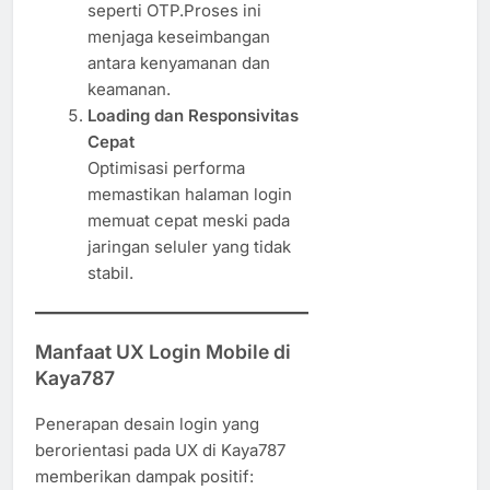
seperti OTP.Proses ini
menjaga keseimbangan
antara kenyamanan dan
keamanan.
Loading dan Responsivitas
Cepat
Optimisasi performa
memastikan halaman login
memuat cepat meski pada
jaringan seluler yang tidak
stabil.
Manfaat UX Login Mobile di
Kaya787
Penerapan desain login yang
berorientasi pada UX di Kaya787
memberikan dampak positif: