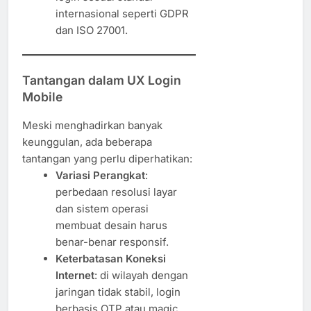
internasional seperti GDPR
dan ISO 27001.
Tantangan dalam UX Login
Mobile
Meski menghadirkan banyak
keunggulan, ada beberapa
tantangan yang perlu diperhatikan:
Variasi Perangkat
:
perbedaan resolusi layar
dan sistem operasi
membuat desain harus
benar-benar responsif.
Keterbatasan Koneksi
Internet
: di wilayah dengan
jaringan tidak stabil, login
berbasis OTP atau magic