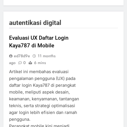
autentikasi digital
Evaluasi UX Daftar Login
Kaya787 di Mobile
ed78d9e
11 months
ago
0
6 mins
Artikel ini membahas evaluasi
pengalaman pengguna (UX) pada
daftar login Kaya787 di perangkat
mobile, meliputi aspek desain,
keamanan, kenyamanan, tantangan
teknis, serta strategi optimalisasi
agar login lebih efisien dan ramah
pengguna.
Perangkat mobile kini menjadi