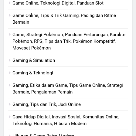
Game Online, Teknologi Digital, Panduan Slot
Game Online, Tips & Trik Gaming, Pacing dan Ritme
Bermain
Game, Strategi Pokémon, Panduan Pertarungan, Karakter
Pokémon, RPG, Tips dan Trik, Pokémon Kompetitif,
Moveset Pokémon
Gaming & Simulation
Gaming & Teknologi
Gaming, Etika dalam Game, Tips Game Online, Strategi
Bermain, Pengalaman Pemain
Gaming, Tips dan Trik, Judi Online
Gaya Hidup Digital, Inovasi Sosial, Komunitas Online,
Teknologi Humanis, Hiburan Modern