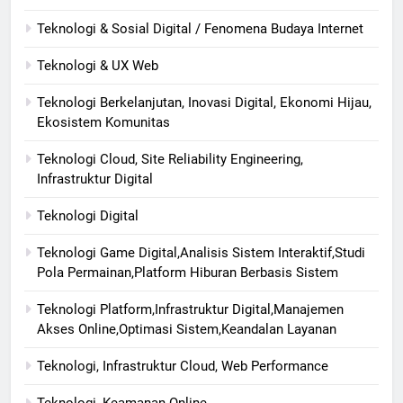
Teknologi & Sosial Digital / Fenomena Budaya Internet
Teknologi & UX Web
Teknologi Berkelanjutan, Inovasi Digital, Ekonomi Hijau,
Ekosistem Komunitas
Teknologi Cloud, Site Reliability Engineering,
Infrastruktur Digital
Teknologi Digital
Teknologi Game Digital,Analisis Sistem Interaktif,Studi
Pola Permainan,Platform Hiburan Berbasis Sistem
Teknologi Platform,Infrastruktur Digital,Manajemen
Akses Online,Optimasi Sistem,Keandalan Layanan
Teknologi, Infrastruktur Cloud, Web Performance