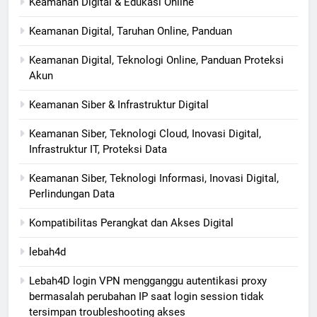
Keamanan Digital & Edukasi Online
Keamanan Digital, Taruhan Online, Panduan
Keamanan Digital, Teknologi Online, Panduan Proteksi
Akun
Keamanan Siber & Infrastruktur Digital
Keamanan Siber, Teknologi Cloud, Inovasi Digital,
Infrastruktur IT, Proteksi Data
Keamanan Siber, Teknologi Informasi, Inovasi Digital,
Perlindungan Data
Kompatibilitas Perangkat dan Akses Digital
lebah4d
Lebah4D login VPN mengganggu autentikasi proxy
bermasalah perubahan IP saat login session tidak
tersimpan troubleshooting akses