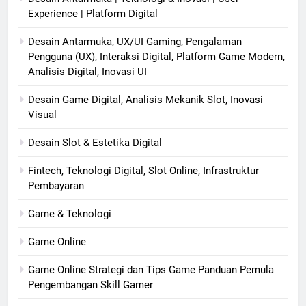
Experience | Platform Digital
Desain Antarmuka, UX/UI Gaming, Pengalaman
Pengguna (UX), Interaksi Digital, Platform Game Modern,
Analisis Digital, Inovasi UI
Desain Game Digital, Analisis Mekanik Slot, Inovasi
Visual
Desain Slot & Estetika Digital
Fintech, Teknologi Digital, Slot Online, Infrastruktur
Pembayaran
Game & Teknologi
Game Online
Game Online Strategi dan Tips Game Panduan Pemula
Pengembangan Skill Gamer