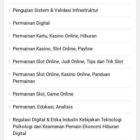
Pengujian Sistem & Validasi Infrastruktur
Permainan Digital
Permainan Kartu, Kasino Online, Hiburan
Permainan Kasino, Slot Online, Payline
Permainan Slot Online, Judi Online, Tips dan Trik Slot
Permainan Slot Online, Kasino Online, Panduan
Permainan
Permainan Slot, Game Online
Permainan, Edukasi, Analisis
Regulasi Digital & Etika Industri Kebijakan Teknologi
Psikologi dan Keamanan Pemain Ekonomi Hiburan
Digital