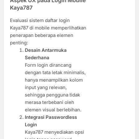
Aspek UX pada Login Mobile
Kaya787
Evaluasi sistem daftar login
Kaya787 di mobile memperlihatkan
penerapan beberapa elemen
penting:
Desain Antarmuka
Sederhana
Form login dirancang
dengan tata letak minimalis,
hanya menampilkan kolom
input yang relevan,
sehingga pengguna tidak
merasa terbebani oleh
elemen visual berlebihan.
Integrasi Passwordless
Login
Kaya787 menyediakan opsi