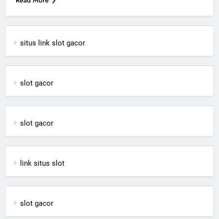
Read More
situs link slot gacor
slot gacor
slot gacor
link situs slot
slot gacor