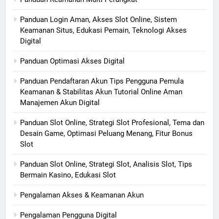
Panduan Login Aman, Akses Slot Online, Sistem
Keamanan Situs, Edukasi Pemain, Teknologi Akses
Digital
Panduan Optimasi Akses Digital
Panduan Pendaftaran Akun Tips Pengguna Pemula
Keamanan & Stabilitas Akun Tutorial Online Aman
Manajemen Akun Digital
Panduan Slot Online, Strategi Slot Profesional, Tema dan
Desain Game, Optimasi Peluang Menang, Fitur Bonus
Slot
Panduan Slot Online, Strategi Slot, Analisis Slot, Tips
Bermain Kasino, Edukasi Slot
Pengalaman Akses & Keamanan Akun
Pengalaman Pengguna Digital