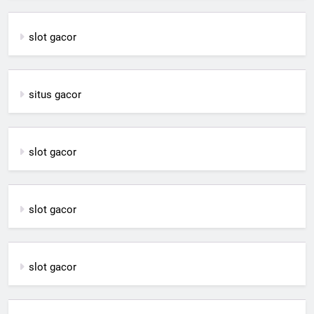
slot gacor
situs gacor
slot gacor
slot gacor
slot gacor