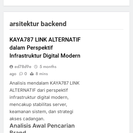
arsitektur backend
KAYA787 LINK ALTERNATIF
dalam Perspektif
Infrastruktur Digital Modern
ed78d9e
5 months
ago
0
8 mins
Analisis mendalam KAYA787 LINK
ALTERNATIF dari perspektif
infrastruktur digital modern,
mencakup stabilitas server,
keamanan sistem, dan strategi
akses cadangan.
Analisis Awal Pencarian
Brand