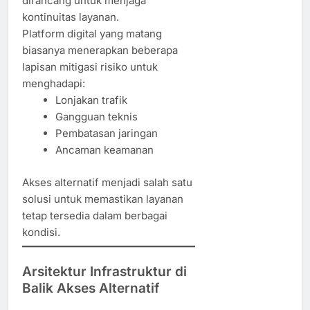
dirancang untuk menjaga
kontinuitas layanan.
Platform digital yang matang
biasanya menerapkan beberapa
lapisan mitigasi risiko untuk
menghadapi:
Lonjakan trafik
Gangguan teknis
Pembatasan jaringan
Ancaman keamanan
Akses alternatif menjadi salah satu
solusi untuk memastikan layanan
tetap tersedia dalam berbagai
kondisi.
Arsitektur Infrastruktur di
Balik Akses Alternatif