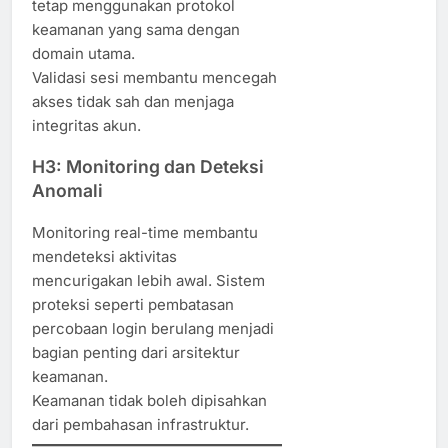
tetap menggunakan protokol
keamanan yang sama dengan
domain utama.
Validasi sesi membantu mencegah
akses tidak sah dan menjaga
integritas akun.
H3: Monitoring dan Deteksi
Anomali
Monitoring real-time membantu
mendeteksi aktivitas
mencurigakan lebih awal. Sistem
proteksi seperti pembatasan
percobaan login berulang menjadi
bagian penting dari arsitektur
keamanan.
Keamanan tidak boleh dipisahkan
dari pembahasan infrastruktur.