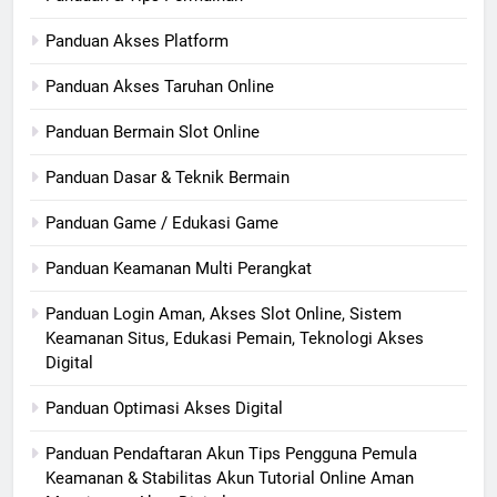
Panduan Akses Platform
Panduan Akses Taruhan Online
Panduan Bermain Slot Online
Panduan Dasar & Teknik Bermain
Panduan Game / Edukasi Game
Panduan Keamanan Multi Perangkat
Panduan Login Aman, Akses Slot Online, Sistem
Keamanan Situs, Edukasi Pemain, Teknologi Akses
Digital
Panduan Optimasi Akses Digital
Panduan Pendaftaran Akun Tips Pengguna Pemula
Keamanan & Stabilitas Akun Tutorial Online Aman