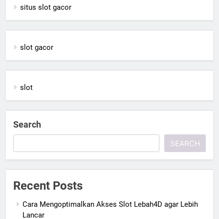
situs slot gacor
slot gacor
slot
Search
SEARCH
Recent Posts
Cara Mengoptimalkan Akses Slot Lebah4D agar Lebih
Lancar