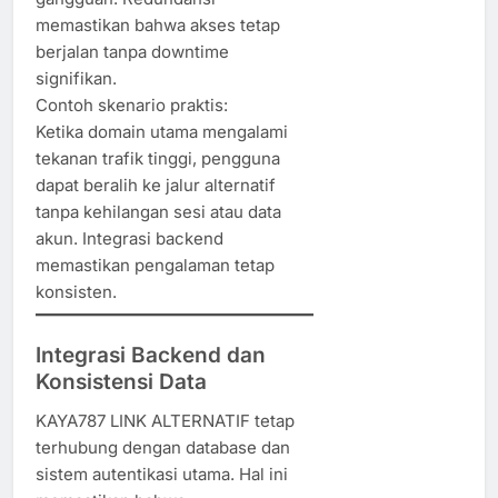
memastikan bahwa akses tetap
berjalan tanpa downtime
signifikan.
Contoh skenario praktis:
Ketika domain utama mengalami
tekanan trafik tinggi, pengguna
dapat beralih ke jalur alternatif
tanpa kehilangan sesi atau data
akun. Integrasi backend
memastikan pengalaman tetap
konsisten.
Integrasi Backend dan
Konsistensi Data
KAYA787 LINK ALTERNATIF tetap
terhubung dengan database dan
sistem autentikasi utama. Hal ini