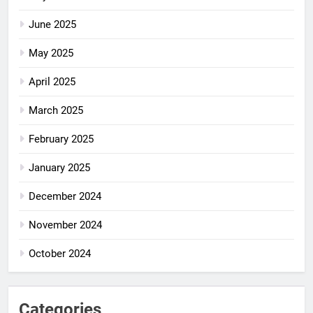
June 2025
May 2025
April 2025
March 2025
February 2025
January 2025
December 2024
November 2024
October 2024
Categories