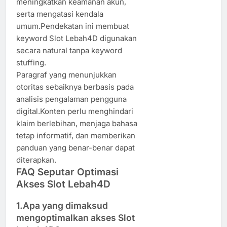
meningkatkan keamanan akun,
serta mengatasi kendala
umum.Pendekatan ini membuat
keyword Slot Lebah4D digunakan
secara natural tanpa keyword
stuffing.
Paragraf yang menunjukkan
otoritas sebaiknya berbasis pada
analisis pengalaman pengguna
digital.Konten perlu menghindari
klaim berlebihan, menjaga bahasa
tetap informatif, dan memberikan
panduan yang benar-benar dapat
diterapkan.
FAQ Seputar Optimasi
Akses Slot Lebah4D
1.Apa yang dimaksud
mengoptimalkan akses Slot