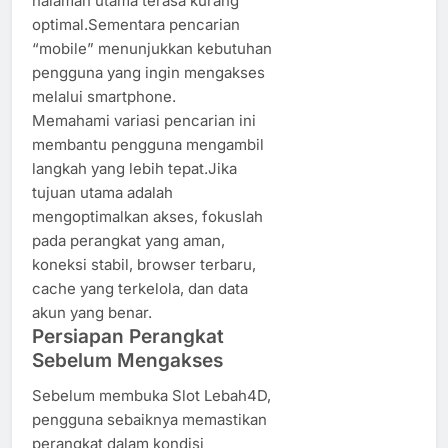
halaman utama terasa kurang
optimal.Sementara pencarian
“mobile” menunjukkan kebutuhan
pengguna yang ingin mengakses
melalui smartphone.
Memahami variasi pencarian ini
membantu pengguna mengambil
langkah yang lebih tepat.Jika
tujuan utama adalah
mengoptimalkan akses, fokuslah
pada perangkat yang aman,
koneksi stabil, browser terbaru,
cache yang terkelola, dan data
akun yang benar.
Persiapan Perangkat
Sebelum Mengakses
Sebelum membuka Slot Lebah4D,
pengguna sebaiknya memastikan
perangkat dalam kondisi