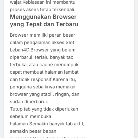
wajar.Kebiasaan ini membantu
proses akses tetap terkendali.
Menggunakan Browser
yang Tepat dan Terbaru
Browser memiliki peran besar
dalam pengalaman akses Slot
Lebah4D.Browser yang belum
diperbarui, terlalu banyak tab
terbuka, atau cache menumpuk
dapat membuat halaman lambat
dan tidak responsif.Karena itu,
pengguna sebaiknya memakai
browser yang stabil, ringan, dan
sudah diperbarui.
Tutup tab yang tidak diperlukan
sebelum membuka
halaman.Semakin banyak tab aktif,
semakin besar beban