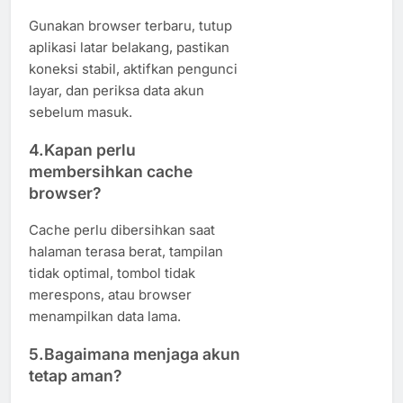
Gunakan browser terbaru, tutup
aplikasi latar belakang, pastikan
koneksi stabil, aktifkan pengunci
layar, dan periksa data akun
sebelum masuk.
4.Kapan perlu
membersihkan cache
browser?
Cache perlu dibersihkan saat
halaman terasa berat, tampilan
tidak optimal, tombol tidak
merespons, atau browser
menampilkan data lama.
5.Bagaimana menjaga akun
tetap aman?