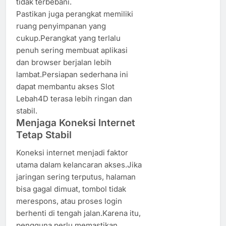
tidak terbebani.
Pastikan juga perangkat memiliki
ruang penyimpanan yang
cukup.Perangkat yang terlalu
penuh sering membuat aplikasi
dan browser berjalan lebih
lambat.Persiapan sederhana ini
dapat membantu akses Slot
Lebah4D terasa lebih ringan dan
stabil.
Menjaga Koneksi Internet
Tetap Stabil
Koneksi internet menjadi faktor
utama dalam kelancaran akses.Jika
jaringan sering terputus, halaman
bisa gagal dimuat, tombol tidak
merespons, atau proses login
berhenti di tengah jalan.Karena itu,
pengguna perlu memastikan