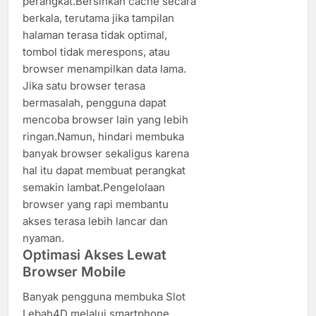
perangkat.Bersihkan cache secara
berkala, terutama jika tampilan
halaman terasa tidak optimal,
tombol tidak merespons, atau
browser menampilkan data lama.
Jika satu browser terasa
bermasalah, pengguna dapat
mencoba browser lain yang lebih
ringan.Namun, hindari membuka
banyak browser sekaligus karena
hal itu dapat membuat perangkat
semakin lambat.Pengelolaan
browser yang rapi membantu
akses terasa lebih lancar dan
nyaman.
Optimasi Akses Lewat
Browser Mobile
Banyak pengguna membuka Slot
Lebah4D melalui smartphone