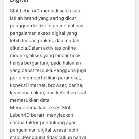
Slot Lebah4D menjadi salah satu
istilah brand yang sering dicari
pengguna ketika ingin memahami
pengalaman akses digital yang
lebih lancar, praktis, dan mudah
dikelola.Dalam aktivitas online
modern, akses yang lancar tidak
hanya bergantung pada halaman
yang cepat terbuka.Pengguna juga
perlu memperhatikan perangkat,
koneksi internet, browser, cache,
keamanan akun, dan ketelitian saat
memasukkan data.
Mengoptimalkan akses Slot
Lebah4D berarti menyiapkan
semua faktor pendukung agar
pengalaman digital terasa lebih
stabil.Pengguna tidak cukup hanya