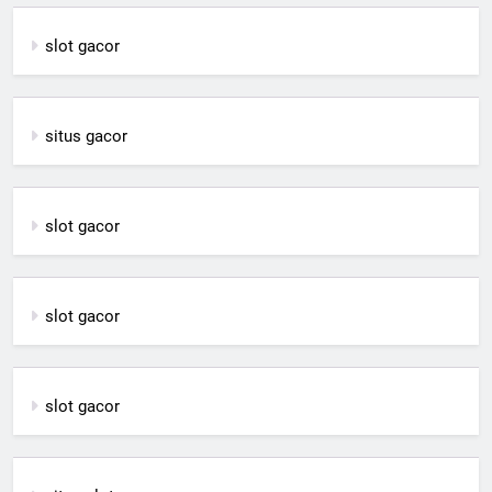
slot gacor
situs gacor
slot gacor
slot gacor
slot gacor