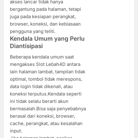
akses lancar tidak hanya
bergantung pada halaman, tetapi
juga pada kesiapan perangkat,
browser, koneksi, dan kebiasaan
pengguna yang teliti.
Kendala Umum yang Perlu
Diantisipasi
Beberapa kendala umum saat
mengakses Slot Lebah4D antara
lain halaman lambat, tampilan tidak
optimal, tombol tidak merespons,
data login tidak dikenali, atau
koneksi terputus.Kendala seperti
ini tidak selalu berarti akun
bermasalah.Bisa saja penyebabnya
berasal dari koneksi, browser,
cache, perangkat, atau kesalahan
input.