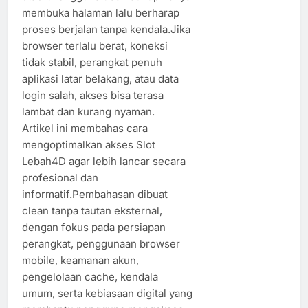
membuka halaman lalu berharap
proses berjalan tanpa kendala.Jika
browser terlalu berat, koneksi
tidak stabil, perangkat penuh
aplikasi latar belakang, atau data
login salah, akses bisa terasa
lambat dan kurang nyaman.
Artikel ini membahas cara
mengoptimalkan akses Slot
Lebah4D agar lebih lancar secara
profesional dan
informatif.Pembahasan dibuat
clean tanpa tautan eksternal,
dengan fokus pada persiapan
perangkat, penggunaan browser
mobile, keamanan akun,
pengelolaan cache, kendala
umum, serta kebiasaan digital yang