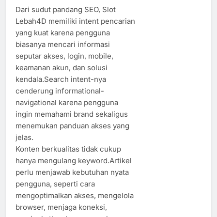
Dari sudut pandang SEO, Slot
Lebah4D memiliki intent pencarian
yang kuat karena pengguna
biasanya mencari informasi
seputar akses, login, mobile,
keamanan akun, dan solusi
kendala.Search intent-nya
cenderung informational-
navigational karena pengguna
ingin memahami brand sekaligus
menemukan panduan akses yang
jelas.
Konten berkualitas tidak cukup
hanya mengulang keyword.Artikel
perlu menjawab kebutuhan nyata
pengguna, seperti cara
mengoptimalkan akses, mengelola
browser, menjaga koneksi,