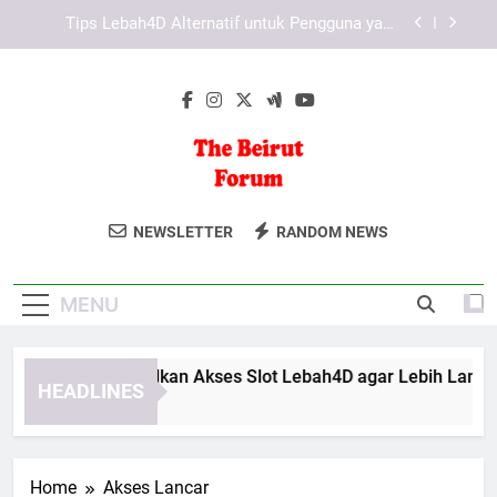
Skip
Slot Lebah4D dengan Navigasi Cepat untuk
to
Pengguna Aktif agar Akses Lebih Efisien dan
Terarah
content
Panduan LAE138 Login untuk Pengalaman Akses
Lebih Nyaman dan Aman
Cara Mengoptimalkan Akses Slot Lebah4D agar
Lebih Lancar
Tips Lebah4D Alternatif untuk Pengguna yang
Sering Berpindah Perangkat
The Beirut
Ikuti Diskusi Dan Berita Terkini Di The
Slot Lebah4D dengan Navigasi Cepat untuk
NEWSLETTER
RANDOM NEWS
Pengguna Aktif agar Akses Lebih Efisien dan
Forum
Beirut Forum. Platform Untuk Berbagai
Terarah
Panduan LAE138 Login untuk Pengalaman Akses
Topik Dan Isu Global.
Lebih Nyaman dan Aman
MENU
ra Mengoptimalkan Akses Slot Lebah4D agar Lebih Lancar
HEADLINES
Months Ago
Home
Akses Lancar