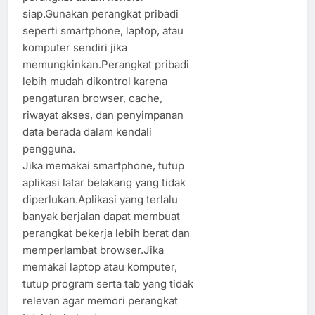
siap.Gunakan perangkat pribadi
seperti smartphone, laptop, atau
komputer sendiri jika
memungkinkan.Perangkat pribadi
lebih mudah dikontrol karena
pengaturan browser, cache,
riwayat akses, dan penyimpanan
data berada dalam kendali
pengguna.
Jika memakai smartphone, tutup
aplikasi latar belakang yang tidak
diperlukan.Aplikasi yang terlalu
banyak berjalan dapat membuat
perangkat bekerja lebih berat dan
memperlambat browser.Jika
memakai laptop atau komputer,
tutup program serta tab yang tidak
relevan agar memori perangkat