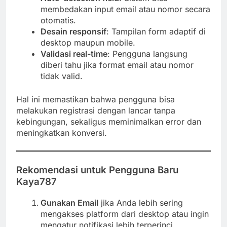
membedakan input email atau nomor secara
otomatis.
Desain responsif
: Tampilan form adaptif di
desktop maupun mobile.
Validasi real-time
: Pengguna langsung
diberi tahu jika format email atau nomor
tidak valid.
Hal ini memastikan bahwa pengguna bisa
melakukan registrasi dengan lancar tanpa
kebingungan, sekaligus meminimalkan error dan
meningkatkan konversi.
Rekomendasi untuk Pengguna Baru
Kaya787
Gunakan Email
jika Anda lebih sering
mengakses platform dari desktop atau ingin
mengatur notifikasi lebih terperinci.