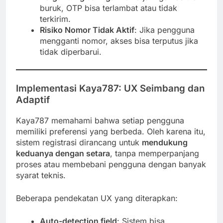
buruk, OTP bisa terlambat atau tidak
terkirim.
Risiko Nomor Tidak Aktif
: Jika pengguna
mengganti nomor, akses bisa terputus jika
tidak diperbarui.
Implementasi Kaya787: UX Seimbang dan
Adaptif
Kaya787 memahami bahwa setiap pengguna
memiliki preferensi yang berbeda. Oleh karena itu,
sistem registrasi dirancang untuk
mendukung
keduanya dengan setara
, tanpa memperpanjang
proses atau membebani pengguna dengan banyak
syarat teknis.
Beberapa pendekatan UX yang diterapkan:
Auto-detection field
: Sistem bisa