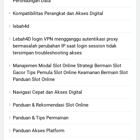
Perlindungan Data
Kompatibilitas Perangkat dan Akses Digital
lebah4d
Lebah4D login VPN mengganggu autentikasi proxy
bermasalah perubahan IP saat login session tidak
tersimpan troubleshooting akses
Manajemen Modal Slot Online Strategi Bermain Slot
Gacor Tips Pemula Slot Online Keamanan Bermain Slot
Panduan Slot Online
Navigasi Cepat dan Akses Digital
Panduan & Rekomendasi Slot Online​
Panduan & Tips Permainan
Panduan Akses Platform