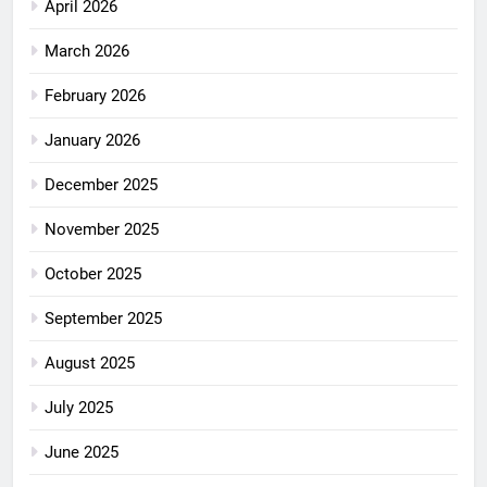
April 2026
March 2026
February 2026
January 2026
December 2025
November 2025
October 2025
September 2025
August 2025
July 2025
June 2025