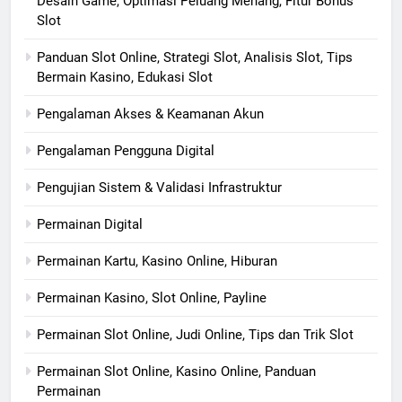
Desain Game, Optimasi Peluang Menang, Fitur Bonus
Slot
Panduan Slot Online, Strategi Slot, Analisis Slot, Tips
Bermain Kasino, Edukasi Slot
Pengalaman Akses & Keamanan Akun
Pengalaman Pengguna Digital
Pengujian Sistem & Validasi Infrastruktur
Permainan Digital
Permainan Kartu, Kasino Online, Hiburan
Permainan Kasino, Slot Online, Payline
Permainan Slot Online, Judi Online, Tips dan Trik Slot
Permainan Slot Online, Kasino Online, Panduan
Permainan