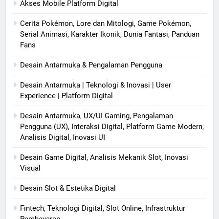
Akses Mobile Platform Digital
Cerita Pokémon, Lore dan Mitologi, Game Pokémon,
Serial Animasi, Karakter Ikonik, Dunia Fantasi, Panduan
Fans
Desain Antarmuka & Pengalaman Pengguna
Desain Antarmuka | Teknologi & Inovasi | User
Experience | Platform Digital
Desain Antarmuka, UX/UI Gaming, Pengalaman
Pengguna (UX), Interaksi Digital, Platform Game Modern,
Analisis Digital, Inovasi UI
Desain Game Digital, Analisis Mekanik Slot, Inovasi
Visual
Desain Slot & Estetika Digital
Fintech, Teknologi Digital, Slot Online, Infrastruktur
Pembayaran