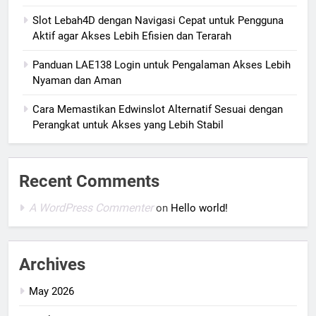
Slot Lebah4D dengan Navigasi Cepat untuk Pengguna
Aktif agar Akses Lebih Efisien dan Terarah
Panduan LAE138 Login untuk Pengalaman Akses Lebih
Nyaman dan Aman
Cara Memastikan Edwinslot Alternatif Sesuai dengan
Perangkat untuk Akses yang Lebih Stabil
Recent Comments
A WordPress Commenter
on
Hello world!
Archives
May 2026