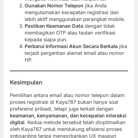
Gunakan Nomor Telepon
jika Anda
mengutamakan kecepatan registrasi dan
lebih aktif menggunakan perangkat mobile.
Pastikan Keamanan Data
dengan tidak
membagikan OTP atau tautan verifikasi
kepada siapa pun.
Perbarui Informasi Akun Secara Berkala
jika
terjadi pergantian alamat email atau nomor
HP.
Kesimpulan
Pemilihan antara email atau nomor telepon dalam
proses registrasi di Kaya787 bukan hanya soal
preferensi pribadi, tetapi juga terkait dengan
keamanan, kenyamanan, dan kecepatan interaksi
digital
. Kedua metode tersebut telah dioptimalkan
oleh Kaya787 untuk mendukung efisiensi proses
onboarding tanpa mengorbankan UX maupun