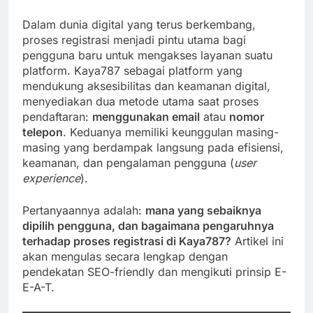
Dalam dunia digital yang terus berkembang,
proses registrasi menjadi pintu utama bagi
pengguna baru untuk mengakses layanan suatu
platform. Kaya787 sebagai platform yang
mendukung aksesibilitas dan keamanan digital,
menyediakan dua metode utama saat proses
pendaftaran:
menggunakan email
atau
nomor
telepon
. Keduanya memiliki keunggulan masing-
masing yang berdampak langsung pada efisiensi,
keamanan, dan pengalaman pengguna (
user
experience
).
Pertanyaannya adalah:
mana yang sebaiknya
dipilih pengguna, dan bagaimana pengaruhnya
terhadap proses registrasi di Kaya787?
Artikel ini
akan mengulas secara lengkap dengan
pendekatan SEO-friendly dan mengikuti prinsip E-
E-A-T.