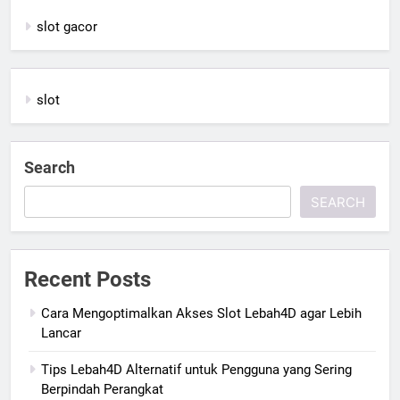
slot gacor
slot
Search
SEARCH
Recent Posts
Cara Mengoptimalkan Akses Slot Lebah4D agar Lebih
Lancar
Tips Lebah4D Alternatif untuk Pengguna yang Sering
Berpindah Perangkat