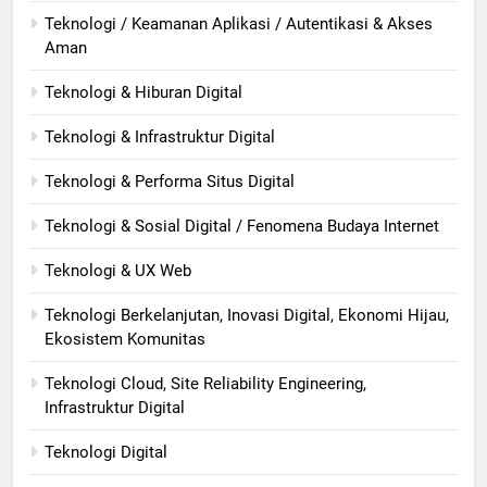
Teknologi / Keamanan Aplikasi / Autentikasi & Akses
Aman
Teknologi & Hiburan Digital
Teknologi & Infrastruktur Digital
Teknologi & Performa Situs Digital
Teknologi & Sosial Digital / Fenomena Budaya Internet
Teknologi & UX Web
Teknologi Berkelanjutan, Inovasi Digital, Ekonomi Hijau,
Ekosistem Komunitas
Teknologi Cloud, Site Reliability Engineering,
Infrastruktur Digital
Teknologi Digital