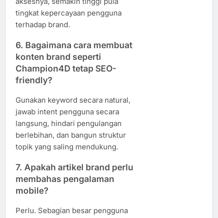
aksesnya, semakin tinggi pula
tingkat kepercayaan pengguna
terhadap brand.
6. Bagaimana cara membuat
konten brand seperti
Champion4D tetap SEO-
friendly?
Gunakan keyword secara natural,
jawab intent pengguna secara
langsung, hindari pengulangan
berlebihan, dan bangun struktur
topik yang saling mendukung.
7. Apakah artikel brand perlu
membahas pengalaman
mobile?
Perlu. Sebagian besar pengguna