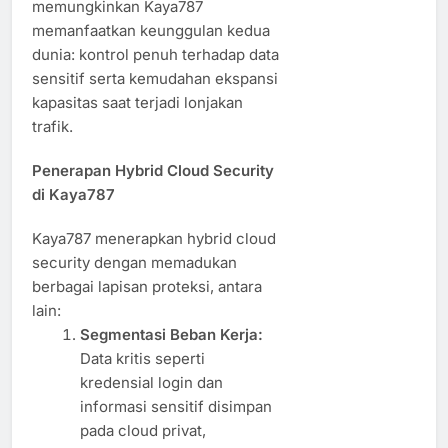
memungkinkan Kaya787
memanfaatkan keunggulan kedua
dunia: kontrol penuh terhadap data
sensitif serta kemudahan ekspansi
kapasitas saat terjadi lonjakan
trafik.
Penerapan Hybrid Cloud Security
di Kaya787
Kaya787 menerapkan hybrid cloud
security dengan memadukan
berbagai lapisan proteksi, antara
lain:
Segmentasi Beban Kerja:
Data kritis seperti
kredensial login dan
informasi sensitif disimpan
pada cloud privat,