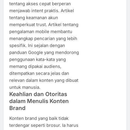
tentang akses cepat berperan
menjawab intent praktis. Artikel
tentang keamanan akun
memperkuat trust. Artikel tentang
pengalaman mobile membantu
menangkap pencarian yang lebih
spesifik. Ini sejalan dengan
panduan Google yang mendorong
penggunaan kata-kata yang
memang dipakai audiens,
ditempatkan secara jelas dan
relevan dalam konten yang dibuat
untuk manusia.
Keahlian dan Otoritas
dalam Menulis Konten
Brand
Konten brand yang baik tidak
terdengar seperti brosur. Ia harus