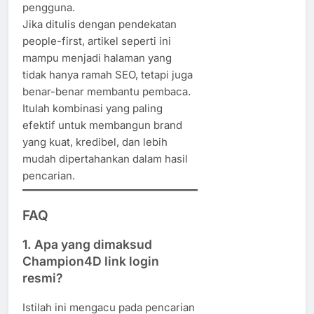
pengguna.
Jika ditulis dengan pendekatan
people-first, artikel seperti ini
mampu menjadi halaman yang
tidak hanya ramah SEO, tetapi juga
benar-benar membantu pembaca.
Itulah kombinasi yang paling
efektif untuk membangun brand
yang kuat, kredibel, dan lebih
mudah dipertahankan dalam hasil
pencarian.
FAQ
1. Apa yang dimaksud
Champion4D link login
resmi?
Istilah ini mengacu pada pencarian