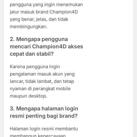
pengguna yang ingin menemukan
jalur masuk brand Champion4D
yang benar, jelas, dan tidak
membingungkan.
2. Mengapa pengguna
mencari Champion4D akses
cepat dan stabil?
Karena pengguna ingin
pengalaman masuk akun yang
lancar, tidak lambat, dan tetap
nyaman di perangkat mobile
maupun desktop.
3. Mengapa halaman login
resmi penting bagi brand?
Halaman login resmi membantu
membangun kepercayaan,