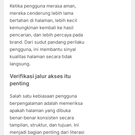
Ketika pengguna merasa aman,
mereka cenderung lebih lama
bertahan di halaman, lebih kecil
kemungkinan kembali ke hasil
pencarian, dan lebih percaya pada
brand. Dari sudut pandang perilaku
pengguna, ini membantu sinyal
kualitas halaman secara tidak
langsung.
Verifikasi jalur akses itu
penting
Salah satu kebiasaan pengguna
berpengalaman adalah memeriksa
apakah halaman yang dibuka
benar-benar konsisten secara
tampilan, struktur, dan tujuan. Ini
menjadi bagian penting dari literasi