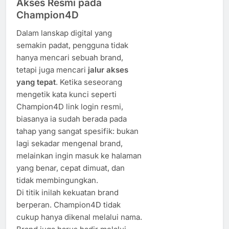
Akses Resmi pada
Champion4D
Dalam lanskap digital yang
semakin padat, pengguna tidak
hanya mencari sebuah brand,
tetapi juga mencari
jalur akses
yang tepat
. Ketika seseorang
mengetik kata kunci seperti
Champion4D link login resmi,
biasanya ia sudah berada pada
tahap yang sangat spesifik: bukan
lagi sekadar mengenal brand,
melainkan ingin masuk ke halaman
yang benar, cepat dimuat, dan
tidak membingungkan.
Di titik inilah kekuatan brand
berperan. Champion4D tidak
cukup hanya dikenal melalui nama.