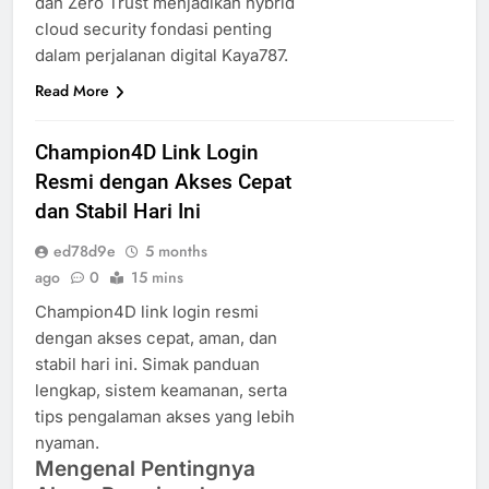
dan Zero Trust menjadikan hybrid
cloud security fondasi penting
dalam perjalanan digital Kaya787.
Read More
Champion4D Link Login
Resmi dengan Akses Cepat
dan Stabil Hari Ini
ed78d9e
5 months
ago
0
15 mins
Champion4D link login resmi
dengan akses cepat, aman, dan
stabil hari ini. Simak panduan
lengkap, sistem keamanan, serta
tips pengalaman akses yang lebih
nyaman.
Mengenal Pentingnya