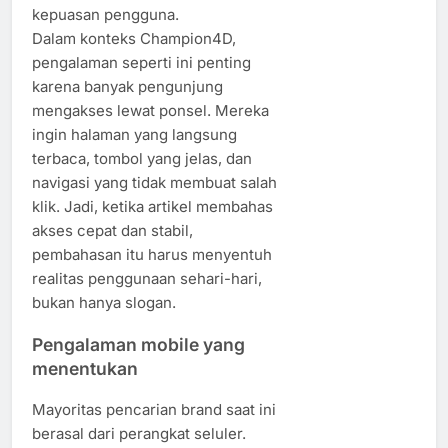
kepuasan pengguna.
Dalam konteks Champion4D,
pengalaman seperti ini penting
karena banyak pengunjung
mengakses lewat ponsel. Mereka
ingin halaman yang langsung
terbaca, tombol yang jelas, dan
navigasi yang tidak membuat salah
klik. Jadi, ketika artikel membahas
akses cepat dan stabil,
pembahasan itu harus menyentuh
realitas penggunaan sehari-hari,
bukan hanya slogan.
Pengalaman mobile yang
menentukan
Mayoritas pencarian brand saat ini
berasal dari perangkat seluler.