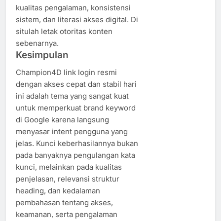
kualitas pengalaman, konsistensi
sistem, dan literasi akses digital. Di
situlah letak otoritas konten
sebenarnya.
Kesimpulan
Champion4D link login resmi
dengan akses cepat dan stabil hari
ini adalah tema yang sangat kuat
untuk memperkuat brand keyword
di Google karena langsung
menyasar intent pengguna yang
jelas. Kunci keberhasilannya bukan
pada banyaknya pengulangan kata
kunci, melainkan pada kualitas
penjelasan, relevansi struktur
heading, dan kedalaman
pembahasan tentang akses,
keamanan, serta pengalaman