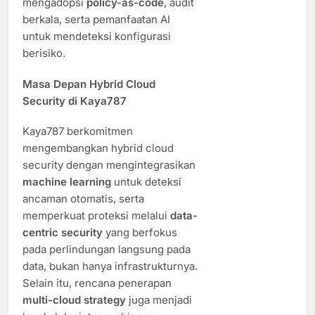
mengadopsi
policy-as-code
, audit
berkala, serta pemanfaatan AI
untuk mendeteksi konfigurasi
berisiko.
Masa Depan Hybrid Cloud
Security di Kaya787
Kaya787 berkomitmen
mengembangkan hybrid cloud
security dengan mengintegrasikan
machine learning
untuk deteksi
ancaman otomatis, serta
memperkuat proteksi melalui
data-
centric security
yang berfokus
pada perlindungan langsung pada
data, bukan hanya infrastrukturnya.
Selain itu, rencana penerapan
multi-cloud strategy
juga menjadi