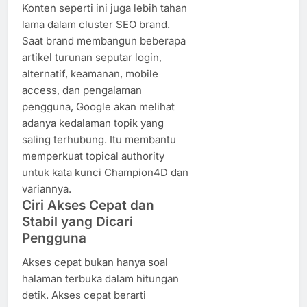
Konten seperti ini juga lebih tahan
lama dalam cluster SEO brand.
Saat brand membangun beberapa
artikel turunan seputar login,
alternatif, keamanan, mobile
access, dan pengalaman
pengguna, Google akan melihat
adanya kedalaman topik yang
saling terhubung. Itu membantu
memperkuat topical authority
untuk kata kunci Champion4D dan
variannya.
Ciri Akses Cepat dan
Stabil yang Dicari
Pengguna
Akses cepat bukan hanya soal
halaman terbuka dalam hitungan
detik. Akses cepat berarti