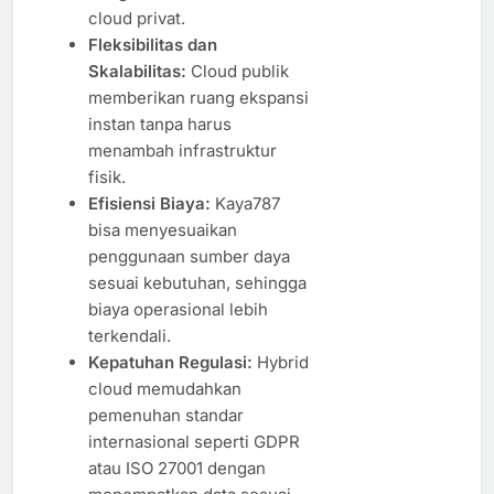
cloud privat.
Fleksibilitas dan
Skalabilitas:
Cloud publik
memberikan ruang ekspansi
instan tanpa harus
menambah infrastruktur
fisik.
Efisiensi Biaya:
Kaya787
bisa menyesuaikan
penggunaan sumber daya
sesuai kebutuhan, sehingga
biaya operasional lebih
terkendali.
Kepatuhan Regulasi:
Hybrid
cloud memudahkan
pemenuhan standar
internasional seperti GDPR
atau ISO 27001 dengan