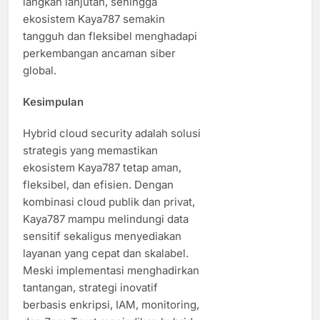
langkah lanjutan, sehingga
ekosistem Kaya787 semakin
tangguh dan fleksibel menghadapi
perkembangan ancaman siber
global.
Kesimpulan
Hybrid cloud security adalah solusi
strategis yang memastikan
ekosistem Kaya787 tetap aman,
fleksibel, dan efisien. Dengan
kombinasi cloud publik dan privat,
Kaya787 mampu melindungi data
sensitif sekaligus menyediakan
layanan yang cepat dan skalabel.
Meski implementasi menghadirkan
tantangan, strategi inovatif
berbasis enkripsi, IAM, monitoring,