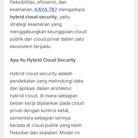
fleksibilitas, efisiensi, dan
keamanan,
KAYA 787
mengadopsi
hybrid cloud security
, yaitu
strategi keamanan yang
menggabungkan keunggulan cloud
publik dan cloud privat dalam satu
ekosistem terpadu.
Apa Itu Hybrid Cloud Security
Hybrid cloud security adalah
pendekatan yang melindungi data
dan aplikasi dalam arsitektur
hybrid cloud, di mana sebagian
beban kerja dijalankan pada cloud
privat dengan kontrol ketat,
sementara sebagian lainnya
berada di cloud publik yang lebih
fleksibel dan skalabel. Model ini