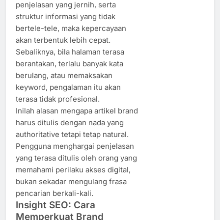
penjelasan yang jernih, serta
struktur informasi yang tidak
bertele-tele, maka kepercayaan
akan terbentuk lebih cepat.
Sebaliknya, bila halaman terasa
berantakan, terlalu banyak kata
berulang, atau memaksakan
keyword, pengalaman itu akan
terasa tidak profesional.
Inilah alasan mengapa artikel brand
harus ditulis dengan nada yang
authoritative tetapi tetap natural.
Pengguna menghargai penjelasan
yang terasa ditulis oleh orang yang
memahami perilaku akses digital,
bukan sekadar mengulang frasa
pencarian berkali-kali.
Insight SEO: Cara
Memperkuat Brand