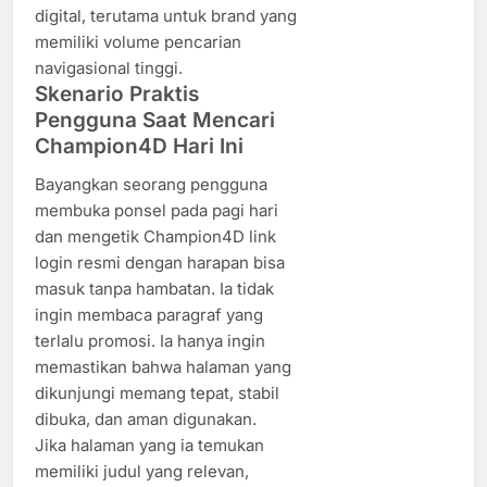
digital, terutama untuk brand yang
memiliki volume pencarian
navigasional tinggi.
Skenario Praktis
Pengguna Saat Mencari
Champion4D Hari Ini
Bayangkan seorang pengguna
membuka ponsel pada pagi hari
dan mengetik Champion4D link
login resmi dengan harapan bisa
masuk tanpa hambatan. Ia tidak
ingin membaca paragraf yang
terlalu promosi. Ia hanya ingin
memastikan bahwa halaman yang
dikunjungi memang tepat, stabil
dibuka, dan aman digunakan.
Jika halaman yang ia temukan
memiliki judul yang relevan,