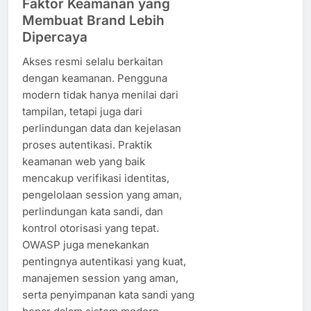
Faktor Keamanan yang
Membuat Brand Lebih
Dipercaya
Akses resmi selalu berkaitan
dengan keamanan. Pengguna
modern tidak hanya menilai dari
tampilan, tetapi juga dari
perlindungan data dan kejelasan
proses autentikasi. Praktik
keamanan web yang baik
mencakup verifikasi identitas,
pengelolaan session yang aman,
perlindungan kata sandi, dan
kontrol otorisasi yang tepat.
OWASP juga menekankan
pentingnya autentikasi yang kuat,
manajemen session yang aman,
serta penyimpanan kata sandi yang