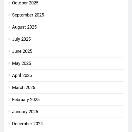
October 2025
September 2025
August 2025
July 2025
June 2025
May 2025
April 2025
March 2025
February 2025
January 2025
December 2024