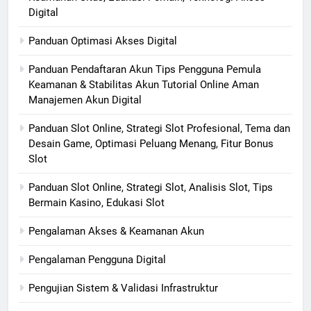
Digital
Panduan Optimasi Akses Digital
Panduan Pendaftaran Akun Tips Pengguna Pemula
Keamanan & Stabilitas Akun Tutorial Online Aman
Manajemen Akun Digital
Panduan Slot Online, Strategi Slot Profesional, Tema dan
Desain Game, Optimasi Peluang Menang, Fitur Bonus
Slot
Panduan Slot Online, Strategi Slot, Analisis Slot, Tips
Bermain Kasino, Edukasi Slot
Pengalaman Akses & Keamanan Akun
Pengalaman Pengguna Digital
Pengujian Sistem & Validasi Infrastruktur