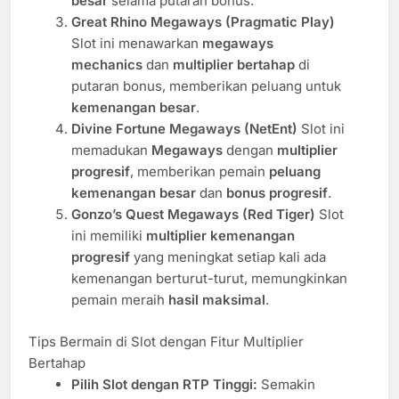
besar
selama putaran bonus.
Great Rhino Megaways (Pragmatic Play)
Slot ini menawarkan
megaways
mechanics
dan
multiplier bertahap
di
putaran bonus, memberikan peluang untuk
kemenangan besar
.
Divine Fortune Megaways (NetEnt)
Slot ini
memadukan
Megaways
dengan
multiplier
progresif
, memberikan pemain
peluang
kemenangan besar
dan
bonus progresif
.
Gonzo’s Quest Megaways (Red Tiger)
Slot
ini memiliki
multiplier kemenangan
progresif
yang meningkat setiap kali ada
kemenangan berturut-turut, memungkinkan
pemain meraih
hasil maksimal
.
Tips Bermain di Slot dengan Fitur Multiplier
Bertahap
Pilih Slot dengan RTP Tinggi:
Semakin