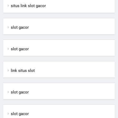
situs link slot gacor
slot gacor
slot gacor
link situs slot
slot gacor
slot gacor