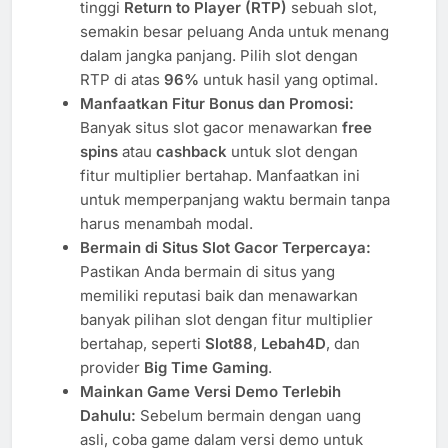
tinggi
Return to Player (RTP)
sebuah slot,
semakin besar peluang Anda untuk menang
dalam jangka panjang. Pilih slot dengan
RTP di atas
96%
untuk hasil yang optimal.
Manfaatkan Fitur Bonus dan Promosi:
Banyak situs slot gacor menawarkan
free
spins
atau
cashback
untuk slot dengan
fitur multiplier bertahap. Manfaatkan ini
untuk memperpanjang waktu bermain tanpa
harus menambah modal.
Bermain di Situs Slot Gacor Terpercaya:
Pastikan Anda bermain di situs yang
memiliki reputasi baik dan menawarkan
banyak pilihan slot dengan fitur multiplier
bertahap, seperti
Slot88
,
Lebah4D
, dan
provider
Big Time Gaming
.
Mainkan Game Versi Demo Terlebih
Dahulu:
Sebelum bermain dengan uang
asli, coba game dalam versi demo untuk