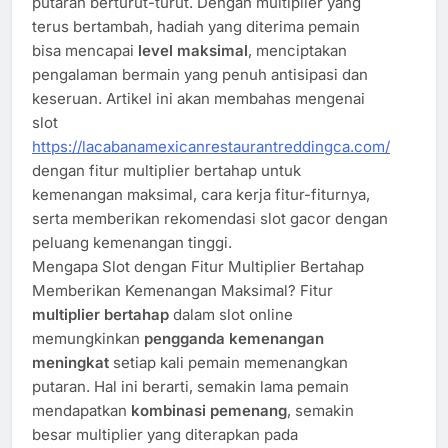
putaran berturut-turut. Dengan multiplier yang
terus bertambah, hadiah yang diterima pemain
bisa mencapai
level maksimal
, menciptakan
pengalaman bermain yang penuh antisipasi dan
keseruan. Artikel ini akan membahas mengenai
slot
https://lacabanamexicanrestaurantreddingca.com/
dengan fitur multiplier bertahap untuk
kemenangan maksimal, cara kerja fitur-fiturnya,
serta memberikan rekomendasi slot gacor dengan
peluang kemenangan tinggi.
Mengapa Slot dengan Fitur Multiplier Bertahap
Memberikan Kemenangan Maksimal? Fitur
multiplier bertahap
dalam slot online
memungkinkan
pengganda kemenangan
meningkat
setiap kali pemain memenangkan
putaran. Hal ini berarti, semakin lama pemain
mendapatkan
kombinasi pemenang
, semakin
besar multiplier yang diterapkan pada