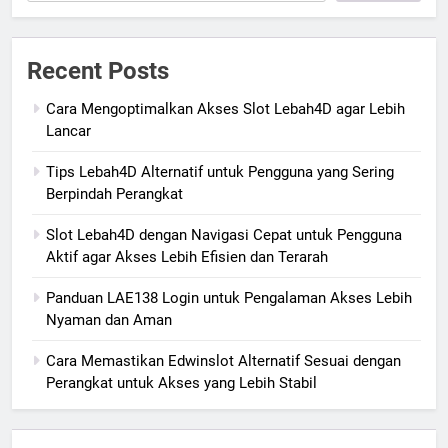
Recent Posts
Cara Mengoptimalkan Akses Slot Lebah4D agar Lebih
Lancar
Tips Lebah4D Alternatif untuk Pengguna yang Sering
Berpindah Perangkat
Slot Lebah4D dengan Navigasi Cepat untuk Pengguna
Aktif agar Akses Lebih Efisien dan Terarah
Panduan LAE138 Login untuk Pengalaman Akses Lebih
Nyaman dan Aman
Cara Memastikan Edwinslot Alternatif Sesuai dengan
Perangkat untuk Akses yang Lebih Stabil