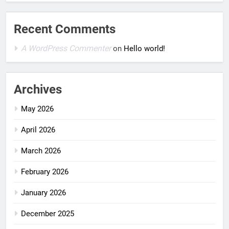
Recent Comments
A WordPress Commenter
on
Hello world!
Archives
May 2026
April 2026
March 2026
February 2026
January 2026
December 2025