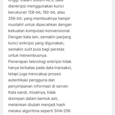
dienkripsi menggunakan kunci
berukuran 128-bit, 192-bit, atau
256-bit, yang membuatnya hampir
mustahil untuk dipecahkan dengan
kekuatan komputasi konvensional.
Dengan kata lain, semakin panjang
kunci enkripsi yang digunakan,
semakin sulit pula bagi peretas
untuk menembusnya.
Penerapan teknologi enkripsi tidak
hanya terbatas pada data transaksi,
tetapi juga mencakup proses
autentikasi pengguna dan
penyimpanan informasi di server.
Kata sandi, misalnya, tidak
disimpan dalam bentuk asli,
melainkan diubah menjadi hash
melalui algoritma seperti SHA-256