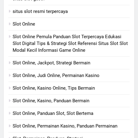
situs slot resmi terpercaya
Slot Online
Slot Online Pemula Panduan Slot Terpercaya Edukasi
Slot Digital Tips & Strategi Slot Referensi Situs Slot Slot
Modal Kecil Informasi Game Online
Slot Online, Jackpot, Strategi Bermain
Slot Online, Judi Online, Permainan Kasino
Slot Online, Kasino Online, Tips Bermain
Slot Online, Kasino, Panduan Bermain
Slot Online, Panduan Slot, Slot Bertema
Slot Online, Permainan Kasino, Panduan Permainan