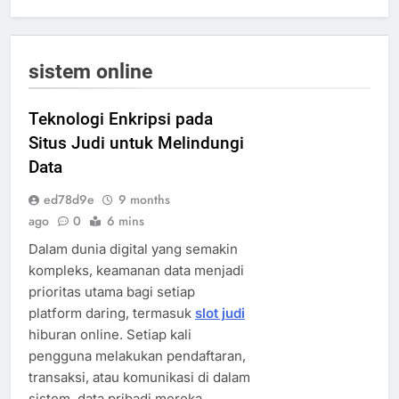
sistem online
Teknologi Enkripsi pada
Situs Judi untuk Melindungi
Data
ed78d9e
9 months
ago
0
6 mins
Dalam dunia digital yang semakin
kompleks, keamanan data menjadi
prioritas utama bagi setiap
platform daring, termasuk
slot judi
hiburan online. Setiap kali
pengguna melakukan pendaftaran,
transaksi, atau komunikasi di dalam
sistem, data pribadi mereka