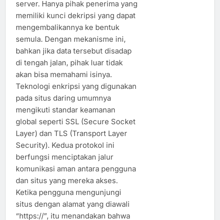
server. Hanya pihak penerima yang
memiliki kunci dekripsi yang dapat
mengembalikannya ke bentuk
semula. Dengan mekanisme ini,
bahkan jika data tersebut disadap
di tengah jalan, pihak luar tidak
akan bisa memahami isinya.
Teknologi enkripsi yang digunakan
pada situs daring umumnya
mengikuti standar keamanan
global seperti SSL (Secure Socket
Layer) dan TLS (Transport Layer
Security). Kedua protokol ini
berfungsi menciptakan jalur
komunikasi aman antara pengguna
dan situs yang mereka akses.
Ketika pengguna mengunjungi
situs dengan alamat yang diawali
“https://”, itu menandakan bahwa