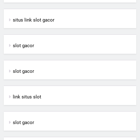
situs link slot gacor
slot gacor
slot gacor
link situs slot
slot gacor