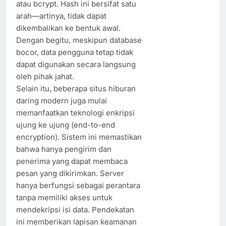
atau bcrypt. Hash ini bersifat satu
arah—artinya, tidak dapat
dikembalikan ke bentuk awal.
Dengan begitu, meskipun database
bocor, data pengguna tetap tidak
dapat digunakan secara langsung
oleh pihak jahat.
Selain itu, beberapa situs hiburan
daring modern juga mulai
memanfaatkan teknologi enkripsi
ujung ke ujung (end-to-end
encryption). Sistem ini memastikan
bahwa hanya pengirim dan
penerima yang dapat membaca
pesan yang dikirimkan. Server
hanya berfungsi sebagai perantara
tanpa memiliki akses untuk
mendekripsi isi data. Pendekatan
ini memberikan lapisan keamanan