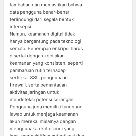
tambahan dan memastikan bahwa
data pengguna benar-benar
terlindungi dari segala bentuk
intersepsi.
Namun, keamanan digital tidak
hanya bergantung pada teknologi
semata. Penerapan enkripsi harus
disertai dengan kebijakan
keamanan yang konsisten, seperti
pembaruan rutin terhadap
sertifikat SSL, penggunaan
firewall, serta pemantauan
aktivitas jaringan untuk
mendeteksi potensi serangan.
Pengguna juga memiliki tanggung
jawab untuk menjaga keamanan
akun mereka, misalnya dengan
menggunakan kata sandi yang
kuat, mengaktifkan autentikasi dua