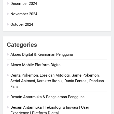
December 2024
November 2024
October 2024
Categories
Akses Digital & Keamanan Pengguna
Akses Mobile Platform Digital
Cerita Pokémon, Lore dan Mitologi, Game Pokémon,
Serial Animasi, Karakter Ikonik, Dunia Fantasi, Panduan
Fans
Desain Antarmuka & Pengalaman Pengguna
Desain Antarmuka | Teknologi & Inovasi | User
Experience | Platform Digital