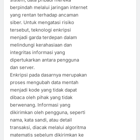
berpindah melalui jaringan internet
yang rentan terhadap ancaman
siber. Untuk mengatasi risiko
tersebut, teknologi enkripsi
menjadi garda terdepan dalam
melindungi kerahasiaan dan
integritas informasi yang
dipertukarkan antara pengguna
dan server.
Enkripsi pada dasarnya merupakan
proses mengubah data mentah
menjadi kode yang tidak dapat
dibaca oleh pihak yang tidak
berwenang. Informasi yang
dikirimkan oleh pengguna, seperti
nama, kata sandi, atau detail
transaksi, diacak melalui algoritma
matematis sebelum dikirimkan ke